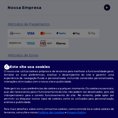
Nossa Empresa
Métodos de Pagamento
Métodos de Envio
Este site usa cookies
O nosso site utiliza cookies próprios e de terceiros para melhorar a funcionalidade geral,
lembrar as suas preferências, analisar o desempenho do site e garantir uma
experiência de navegação fluida e personalizada, incluindo conteúdos personalizados,
interações otimizadas com o nosso site e publicidade.
Pode gerir as suas preferências de cookies a qualquer momento. Os cookies essenciais,
que são necessários para o funcionamento do site, não podem ser desativados, pois são
Siga-nos
indispensáveis para o correto funcionamento do site. No entanto, pode optar por
permitir ou bloquear outros tipos de cookies, como os utilizados para personalização,
análise e publicidade.
Para mais detalhes sobre como utilizamos cookies, como controlá-los e sobre cookies de
terceiros, consulte a nossa
Política de Cookies
e
Privacy Policy
.
2026. Todos os direitos reservados