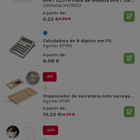
RPET CLOTH Pano de limpeza RPET 13x13cm
GiftRetail MO9902
A partir de:
0,22 €
0,26 €
Calculadora de 8 dígitos em PS
Egotier 97765
A partir de:
6,08 €
-31%
Organizador de secretária com carregador wireless 15W em bambu e ABS
Egotier 97911
A partir de:
10,20 €
14,72 €
-42%