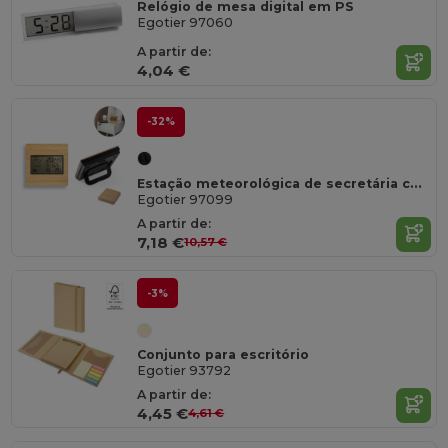
Relógio de mesa digital em PS
Egotier 97060
A partir de:
4,04 €
-32%
Estação meteorológica de secretária com ecrã LCD em ABS e bambu
Egotier 97099
A partir de:
7,18 €
10,57 €
-3%
Conjunto para escritório
Egotier 93792
A partir de:
4,45 €
4,61 €