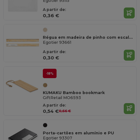
Egotier 95115
A partir de:
0,36 €
Régua em madeira de pinho com escala de 30 cm
Egotier 93661
A partir de:
0,30 €
-18%
KUMAKU Bamboo bookmark
GiftRetail MO6593
A partir de:
0,54 €
0,66 €
Porta-cartões em alumínio e PU
Egotier 93307