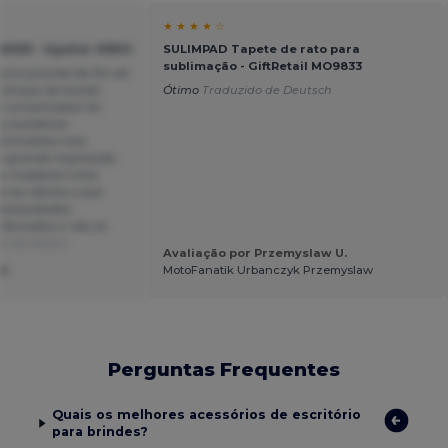
★ ★ ★ ★ ☆
 600D - Egotier 93614
SULIMPAD Tapete de rato para
sublimação - GiftRetail MO9833
como prenda de fim de
rianças da escola
Ótimo
Traduzido de Deutsch
am encantados! As
 a excelente
minimalista mas
a grande impressão
te modesto! Uma
a do cliente e que
ecessidades:
fechados e não se
o de Italian
Avaliação por Przemyslaw U.
U.
MotoFanatik Urbanczyk Przemyslaw
Perguntas Frequentes
Quais os melhores acessórios de escritório
para brindes?