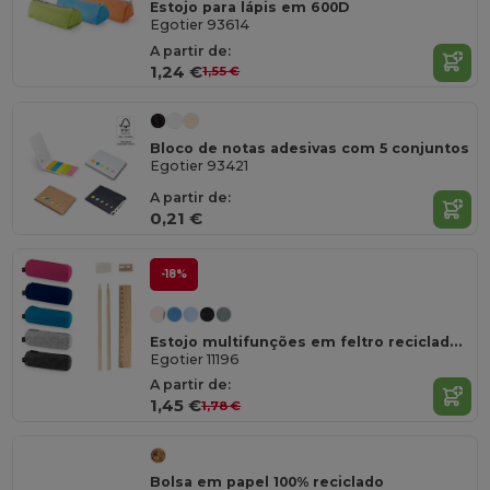
Estojo para lápis em 600D
Egotier 93614
A partir de:
1,24 €
1,55 €
Bloco de notas adesivas com 5 conjuntos
Egotier 93421
A partir de:
0,21 €
-18%
Estojo multifunções em feltro reciclado (100% rPET), com régua, lápis, borracha e afia
Egotier 11196
A partir de:
1,45 €
1,78 €
Bolsa em papel 100% reciclado