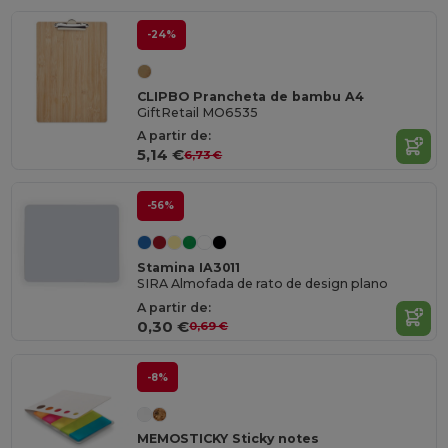
-24%
CLIPBO Prancheta de bambu A4
GiftRetail MO6535
A partir de:
5,14 €
6,73 €
-56%
Stamina IA3011
SIRA Almofada de rato de design plano
A partir de:
0,30 €
0,69 €
-8%
MEMOSTICKY Sticky notes