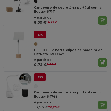
Candeeiro de secretária portátil com clipe e autonomia 30h em 65% rABS
Egotier 97141
A partir de:
8,59 €
14,72 €
-23%
HELLO CLIP Porta-clipes de madeira de pinh
GiftRetail MO9947
A partir de:
0,72 €
0,94 €
-33%
Candeeiro de secretária portátil com coluna e autonomia 5h em ABS reciclado (100% rABS)
Egotier 94744
A partir de:
13,56 €
20,29 €