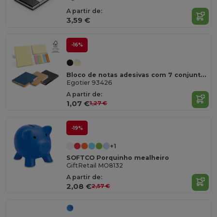
A partir de:
3,59 €
-16%
Bloco de notas adesivas com 7 conjuntos
Egotier 93426
A partir de:
1,07 €
1,27 €
-19%
+1
SOFTCO Porquinho mealheiro
GiftRetail MO8132
A partir de:
2,08 €
2,57 €