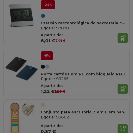
-24%
Estação meteorológica de secretária com ecrã LCD em alumínio e ABS
Egotier 97070
A partir de:
6,01 €
7,91 €
-6%
Porta cartões em PU com bloqueio RFID
Egotier 93265
A partir de:
1,22 €
1,29 €
Conjunto para escritório 3 em 1, em papel 100% reciclado, com parte superior em formato redondo com impressão preta à volta
Egotier 93662
A partir de:
0,37 €