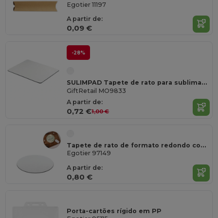
Egotier 11197
A partir de:
0,09 €
-28%
SULIMPAD Tapete de rato para sublimação
GiftRetail MO9833
A partir de:
0,72 €
1,00 €
Tapete de rato de formato redondo com base em borracha
Egotier 97149
A partir de:
0,80 €
Porta-cartões rígido em PP