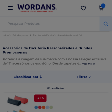
×
App Wordans
Obter app
Melhores preços na app!
Início
Brindes promo
Escritório & Escrita
Acessórios de escritório
Acessórios de Escritório Personalizados e Brindes
Promocionais
Potencie a imagem da sua marca com a nossa seleção exclusiva
de 171 acessórios de escritório. Desde tapetes d…
Veja mais!
Classificar por
Filtrar
✓
171 resultados.
-20%