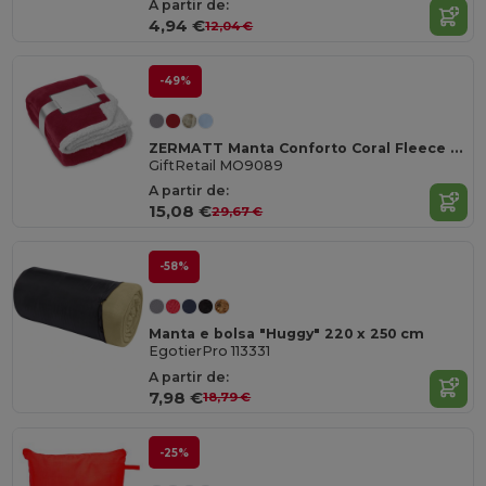
A partir de:
4,94 €
12,04 €
-49%
ZERMATT Manta Conforto Coral Fleece com Sherpa
GiftRetail MO9089
A partir de:
15,08 €
29,67 €
-58%
Manta e bolsa "Huggy" 220 x 250 cm
EgotierPro 113331
A partir de:
7,98 €
18,79 €
-25%