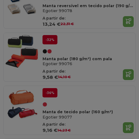
Manta reversível em tecido polar (190 g/m²) com fita em cetim e cartão personalizável
Egotier 99078
A partir de:
13,24 €
22,31 €
-32%
Manta polar (180 g/m²) com pala
Egotier 99076
A partir de:
9,58 €
14,10 €
-36%
Manta de tecido polar (160 g/m²)
Egotier 99077
A partir de:
9,16 €
14,23 €