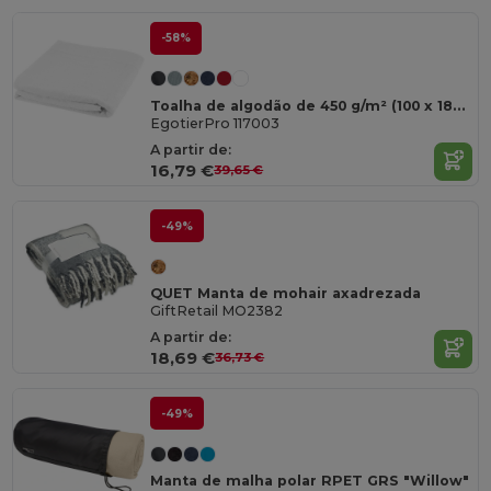
-58%
Toalha de algodão de 450 g/m² (100 x 180 cm) "Evelyn"
EgotierPro 117003
A partir de:
16,79 €
39,65 €
-49%
QUET Manta de mohair axadrezada
GiftRetail MO2382
A partir de:
18,69 €
36,73 €
-49%
Manta de malha polar RPET GRS "Willow"