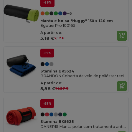
-28%
+6
Manta e bolsa "Huggy" 150 x 120 cm
EgotierPro 100165
A partir de:
5,18 €
7,17 €
-59%
Stamina BK5624
BRANDON Coberta de velo de poliéster reciclado RPET com cobertura prática
A partir de:
5,88 €
14,27 €
-59%
Stamina BK5625
DANERIS Manta polar com tratamento anti borboto