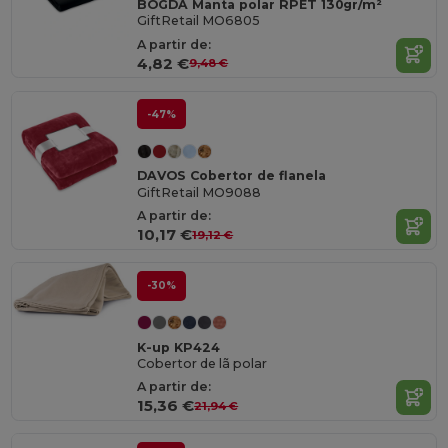
BOGDA Manta polar RPET 130gr/m²
GiftRetail MO6805
A partir de:
4,82 €
9,48 €
-47%
DAVOS Cobertor de flanela
GiftRetail MO9088
A partir de:
10,17 €
19,12 €
-30%
K-up KP424
Cobertor de lã polar
A partir de:
15,36 €
21,94 €