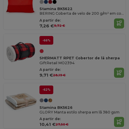
Stamina BK5622
BERING Coberta de velo de 200 g/m² em cor lisa com cobertura a condizer
A partir de:
7,26 €
9,72 €
-66%
SHERMATT RPET Cobertor de lã sherpa
GiftRetail MO2394
A partir de:
9,71 €
28,19 €
-62%
Stamina BK5626
GLORY Manta estilo sherpa em lã 380 gsm
A partir de:
10,41 €
27,50 €