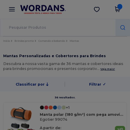
×
App Wordans
Obter app
Melhores preços na app!
Início
Brindes promo
Comendo e bebendo
Mantas
Mantas Personalizadas e Cobertores para Brindes
Descubra a nossa vasta gama de 36 mantas e cobertores ideais
para brindes promocionais e presentes corporativ…
Veja mais!
Classificar por
Filtrar
✓
36 resultados.
+1
Manta polar (180 g/m²) com pega amovível
Egotier 99074
A partir de: