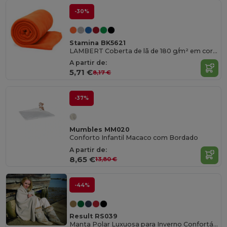
-30%
Stamina BK5621
LAMBERT Coberta de lã de 180 g/m² em cor lisa
A partir de:
5,71 €
8,17 €
-37%
Mumbles MM020
Conforto Infantil Macaco com Bordado
A partir de:
8,65 €
13,80 €
-44%
Result RS039
Manta Polar Luxuosa para Inverno Confortável