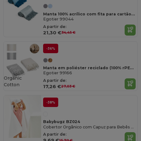
Manta 100% acrílico com fita para cartão de personalização (270 g/m²)
Egotier 99044
A partir de:
21,30 €
34,45 €
-36%
Manta em poliéster reciclado (100% rPET)(300 g/m²), com uma sensação de toque "mohair"
Egotier 99166
Organic
A partir de:
Cotton
17,26 €
27,03 €
-38%
Babybugz BZ024
Cobertor Orgânico com Capuz para Bebês Babybugz
A partir de:
9,69 €
15,70 €