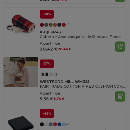
-28%
+1
K-up KP431
Cobertor Aconchegante de Sherpa e Fleece
A partir de:
20,42 €
28,46 €
-37%
WESTFORD MILL WM355
FAIRTRADE COTTON PIPED CUSHION COVER
A partir de:
5,55 €
8,74 €
-49%
+1