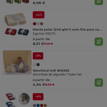
6,96 €
-24%
Manta polar (240 g/m²) com fita para cartão de personalização
Egotier 99075
A partir de:
8,51 €
11,21 €
-21%
Westford mill WM350
Almofada de algodão Trade Fair
A partir de:
4,94 €
6,22 €
-41%