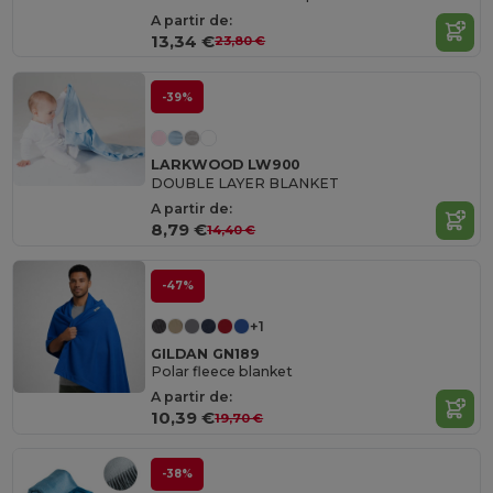
A partir de:
13,34 €
23,80 €
-39%
LARKWOOD LW900
DOUBLE LAYER BLANKET
A partir de:
8,79 €
14,40 €
-47%
+1
GILDAN GN189
Polar fleece blanket
A partir de:
10,39 €
19,70 €
-38%