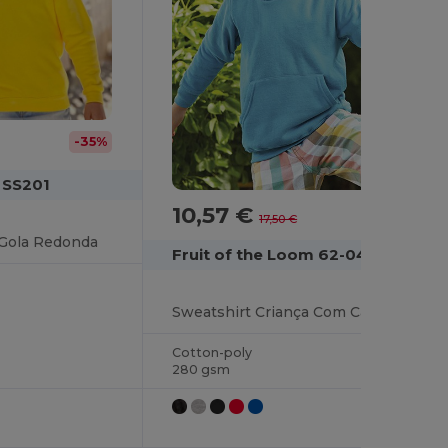
-35%
 SS201
10,57 €
-40%
17,50 €
 Gola Redonda
Fruit of the Loom 62-043-0
Sweatshirt Criança Com Capuz
Cotton-poly
280 gsm