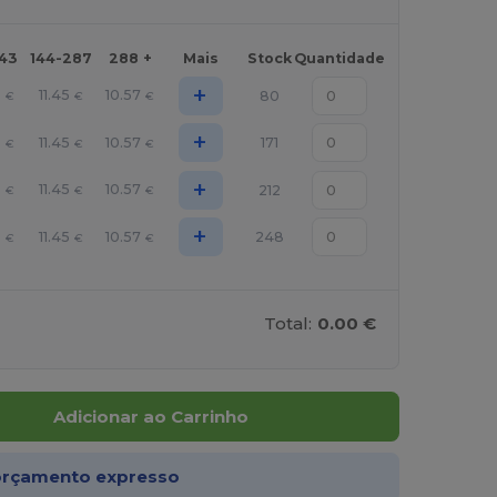
143
144-287
288 +
Mais
Stock
Quantidade
+
3
11.45
10.57
80
€
€
€
+
3
11.45
10.57
171
€
€
€
+
3
11.45
10.57
212
€
€
€
+
3
11.45
10.57
248
€
€
€
Total:
0.00 €
Adicionar ao Carrinho
rçamento expresso