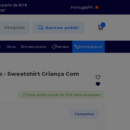
 partir de 80 €
Portugal
/
Pt
pp!
Pesquisar
Rastrear pedido
s
Otros
Brindes promo
Vendas
Personaliza-o!
o
- Sweatshirt Criança Com
Frete grátis a partir de 79 € neste armazém!
Tamanhos