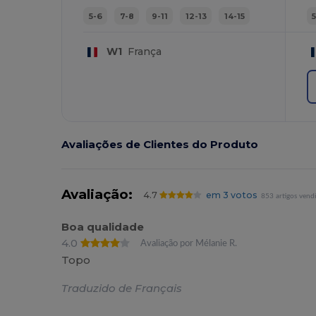
5-6
7-8
9-11
12-13
14-15
W1
França
Avaliações de Clientes do Produto
Avaliação:
4.7
em 3 votos
853 artigos vend
Boa qualidade
4.0
Avaliação por Mélanie R.
Topo
Traduzido de Français