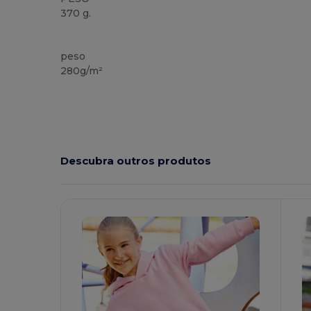
370 g.
Customizável
peso
280g/m²
Descubra outros produtos
Personalize-
P
O!