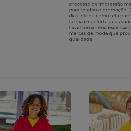
processo de impressão mais
para retalho e promoção. 
dia a dia ou como tela para
forma e conforto após vári
fiável tornam-no essencial
marcas de moda que procur
qualidade.
ersonalize-
Personalize-
O!
O!