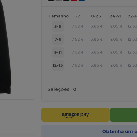
Tamanho
1-7
8-23
24-71
72-
17.62
15.85
14.09
12.3
5-6
€
€
€
17.62
15.85
14.09
12.3
7-8
€
€
€
17.62
15.85
14.09
12.3
9-11
€
€
€
17.62
15.85
14.09
12.3
12-13
€
€
€
Seleções:
0
ne AQUI!
Obtenha um o