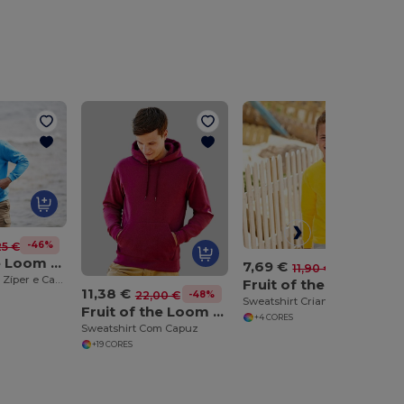
-46%
25 €
Fruit of the Loom SS222
7,69 €
-35%
11,90 €
Sweatshirt Com Zíper e Capuz
Fruit of the Loom SS201
11,38 €
-48%
22,00 €
Sweatshirt Criança Gola Redonda
Fruit of the Loom SS224
+4 CORES
Sweatshirt Com Capuz
+19 CORES