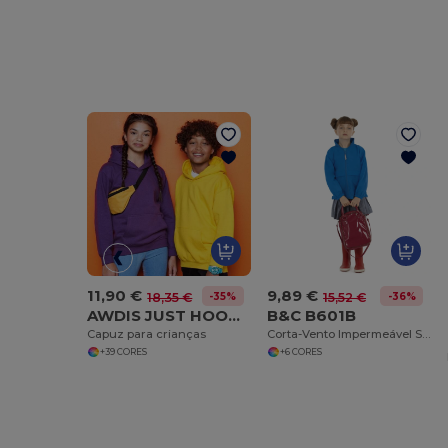
11,90 €
9,89 €
-35%
-36%
18,35 €
15,52 €
AWDIS JUST HOODS JH01J
B&C B601B
Capuz para crianças
Corta-Vento Impermeável Sirocco
+39 CORES
+6 CORES