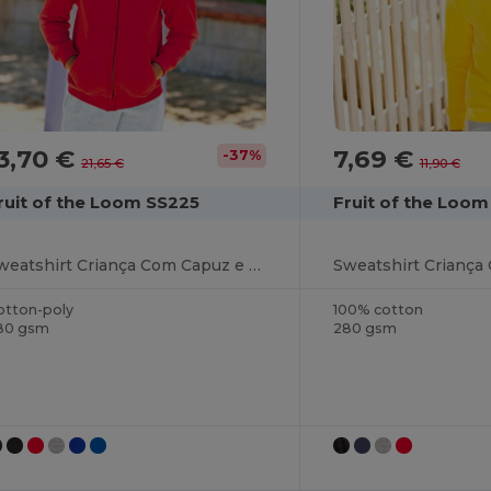
3,70 €
7,69 €
-37%
21,65 €
11,90 €
ruit of the Loom SS225
Fruit of the Loom
Sweatshirt Criança Com Capuz e Zíper
Sweatshirt Criança
otton-poly
100% cotton
80 gsm
280 gsm