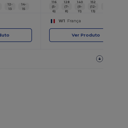
116
128
140
152
164
12-
14-
(5-
(7-
(9-
(12-
(14-
26
13
15
6)
8)
11)
13)
15)
W1
França
duto
Ver Produto