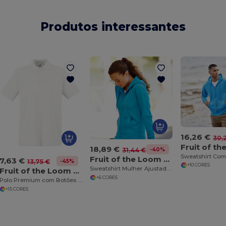
Produtos interessantes
16,26 €
30,
18,89 €
-40%
31,44 €
Fruit of the Loom SS312
7,63 €
-45%
13,75 €
+10 CORES
Sweatshirt Mulher Ajustada Com Zíper e Capuz
Fruit of the Loom SS255
+6 CORES
Polo Premium com Botões Personalizados
+15 CORES