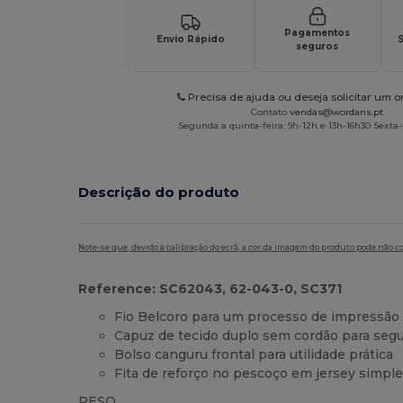
Pagamentos
Envio Rápido
S
seguros
Precisa de ajuda ou deseja solicitar um 
Contato
vendas@wordans.pt
Segunda a quinta-feira: 9h-12h e 13h-16h30 Sexta-f
Descrição do produto
Note-se que, devido à calibração do ecrã, a cor da imagem do produto pode não c
Reference: SC62043, 62-043-0, SC371
Fio Belcoro para um processo de impressão 
Capuz de tecido duplo sem cordão para segur
Bolso canguru frontal para utilidade prática
Fita de reforço no pescoço em jersey simple
PESO