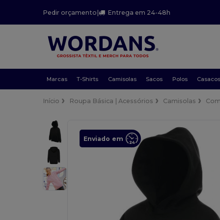
Pedir orçamento
|
Entrega em 24-48h
Marcas
T-Shirts
Camisolas
Sacos
Polos
Casaco
Início
Roupa Básica | Acessórios
Camisolas
Com
Enviado em