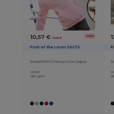
10,57 €
1
-40%
17,50 €
Fruit of the Loom SS273
F
Sweatshirt Criança Com Capuz
Hood
C
280 gsm
2