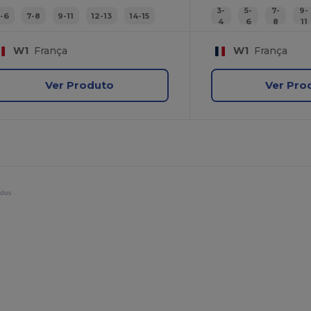
3-
5-
7-
9-
5-6
7-8
9-11
12-13
14-15
4
6
8
11
W1
França
W1
França
Ver Produto
Ver Pro
idos