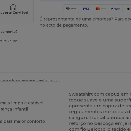
uporte Confiável
É representante de uma empresa? Para ded
no acto de pagamento.
orçamento?
eira: 9h-13h
orresponder exatamente à cor real do produto.
Sweatshirt com capuz em m
toque suave e uma superfíc
mais limpo e estável
apresenta um capuz de te
ança infantil
regulamentos europeus de s
canguru frontal oferece a
s para maior conforto
reforço no pescoço em jers
com fio Belcoro, o tecido