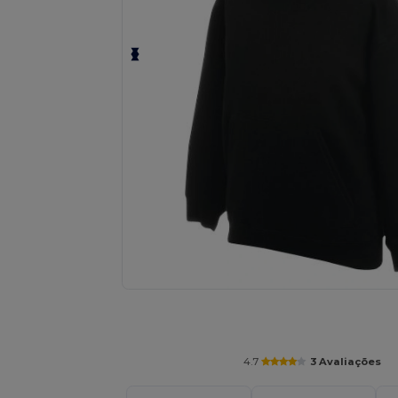
Personalize o seu produto onli
4.7
3 Avaliações