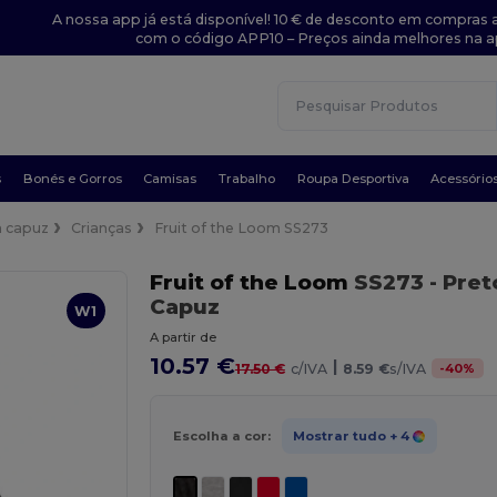
A nossa app já está disponível! 10 € de desconto em compras a
com o código APP10 – Preços ainda melhores na a
s
Bonés e Gorros
Camisas
Trabalho
Roupa Desportiva
Acessório
 capuz
Crianças
Fruit of the Loom SS273
Fruit of the Loom
SS273
- Pret
Capuz
W1
A partir de
10.57 €
|
-
40
%
17.50 €
c/IVA
8.59 €
s/IVA
Escolha a cor:
Mostrar tudo
+ 4