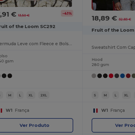
,91 €
-41%
13,50 €
18,89 €
32,83 €
ruit of the Loom SC292
Fruit of the Loo
Bermuda Leve com Fleece e Bolsos Laterais
Sweatshirt Com Cap
olso
Hood
40 gsm
280 gsm
S
M
L
XL
2XL
S
M
L
XL
W1
França
W1
França
Ver Produto
Ver Pro