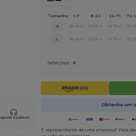
Tamanho
1-7
8-23
24-71
72-
18.45
16.60
14.76
12.91
S
€
€
€
18.45
16.60
14.76
12.91
L
€
€
€
Seleções:
0
a os seus produtos
Obtenha um o
uporte Confiável
É representante de uma empresa? Para ded