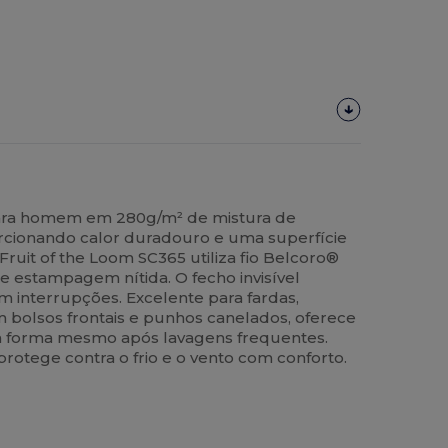
ara homem em 280g/m² de mistura de
orcionando calor duradouro e uma superfície
 Fruit of the Loom SC365 utiliza fio Belcoro®
 estampagem nítida. O fecho invisível
m interrupções. Excelente para fardas,
 bolsos frontais e punhos canelados, oferece
a forma mesmo após lavagens frequentes.
protege contra o frio e o vento com conforto.