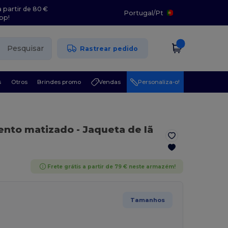
 partir de 80 €
Portugal
/
Pt
pp!
Pesquisar
Rastrear pedido
s
Otros
Brindes promo
Vendas
Personaliza-o!
zento matizado
- Jaqueta de lã
Frete grátis a partir de 79 € neste armazém!
Tamanhos