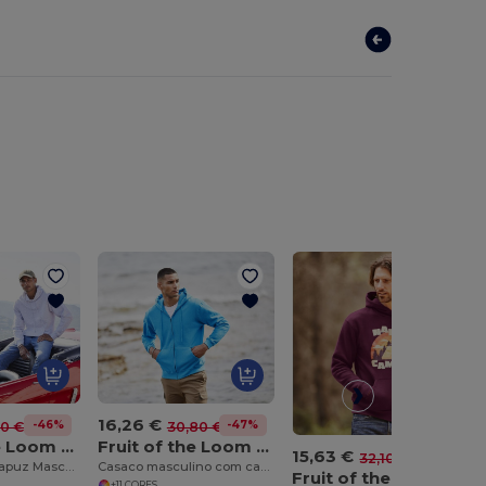
16,26 €
-46%
-47%
90 €
30,80 €
Fruit of the Loom SC362
Fruit of the Loom SC374
15,63 €
-51%
32,10 €
Moletom com Capuz Masculino
Casaco masculino com capuz
Fruit of the Loom SC2152
+11 CORES