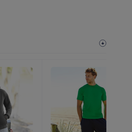
Personalize-
O!