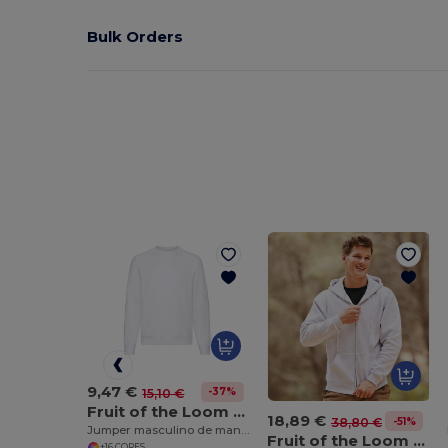
Bulk Orders
9,47 €
-37%
15,10 €
Fruit of the Loom SC260
18,89 €
-51%
38,80 €
Jumper masculino de manga raglan
Fruit of the Loom SC274
+16 CORES