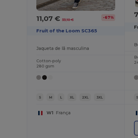
7
11,07 €
-67%
33,10 €
F
Fruit of the Loom SC365
Jaqueta de lã masculina
B
Cotton-poly
2
280 gsm
S
M
L
XL
2XL
3XL
W1
França