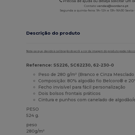
Precisa de ajuda ou deseja solicitar um 
Contato
vendas@wordans.pt
Segunda a quinta-feira: 9h-12h e 13h-16h30 Sexta-f
Descrição do produto
Note-se que, devido à calibração do ecrã, a cor da imagem do produto pode não c
Reference: SS226, SC62230, 62-230-0
Peso de 280 g/m² (Branco e Cinza Mesclado
Composição: 80% algodão fio Belcoro® e 20
Fecho invisível para fácil personalização
Dois bolsos frontais práticos
Cintura e punhos com canelado de algodão/
PESO
524 g.
peso
280g/m²