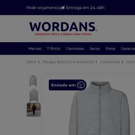
Pedir orçamento
|
Entrega em 24-48h
Marcas
T-Shirts
Camisolas
Sacos
Polos
Casaco
Início
Roupa Básica | Acessórios
Camisolas
Hom
Enviado em