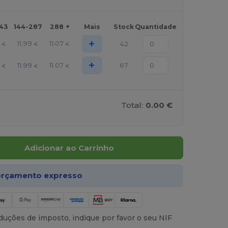
143
144-287
288 +
Mais
Stock
Quantidade
+
11.99
11.07
42
€
€
€
+
11.99
11.07
67
€
€
€
Total:
0.00 €
Adicionar ao Carrinho
rçamento expresso
uções de imposto, indique por favor o seu NIF