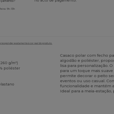
no acto de pagamento.
orçamento?
eira: 9h-13h
orresponder exatamente à cor real do produto.
Casaco polar com fecho p
algodão e poliéster, prop
 260 g/m²)
lisa para personalização. O
% poliéster
para um toque mais suave e
permite decorar o peito se
eventos ou uso casual. Com
elastano
funcionalidade e mantém 
Ideal para a meia-estação, 