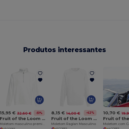
Produtos interessantes
8,15 €
10,70 €
15,95 €
-42%
14,00 €
19,
-51%
32,60 €
Fruit of the Loom SC360
Fruit of the Loom SC276
Moletom Raglan Masculino
Moletom masculino premium com zíper
+5 CORES
+4 CORES
+7 CORES