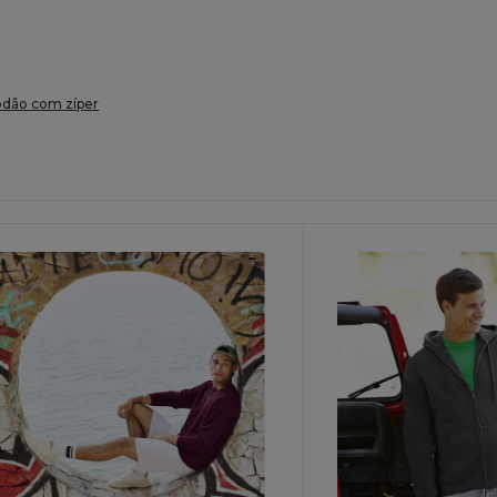
odão com zíper
ersonalize-
Personalize-
O!
O!