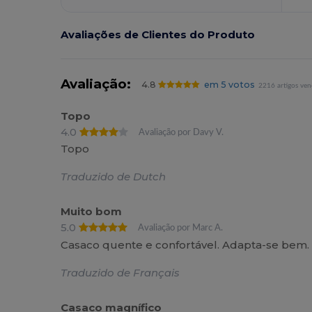
Avaliações de Clientes do Produto
Avaliação:
4.8
em 5 votos
2216 artigos ven
Topo
4.0
Avaliação por Davy V.
Topo
Traduzido de Dutch
Muito bom
5.0
Avaliação por Marc A.
Casaco quente e confortável. Adapta-se bem.
Traduzido de Français
Casaco magnífico