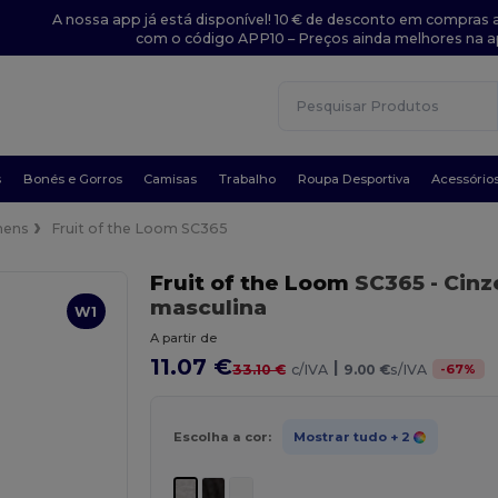
A nossa app já está disponível! 10 € de desconto em compras a
com o código APP10 – Preços ainda melhores na a
s
Bonés e Gorros
Camisas
Trabalho
Roupa Desportiva
Acessório
ens
Fruit of the Loom SC365
Fruit of the Loom
SC365
- Cin
masculina
W1
A partir de
11.07 €
|
-
67
%
33.10 €
c/IVA
9.00 €
s/IVA
Escolha a cor:
Mostrar tudo
+ 2