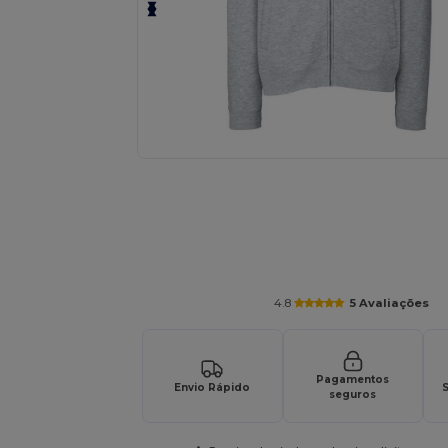
Solicite um orçamento personalizado par
4.8
5 Avaliações
Pagamentos
Envio Rápido
S
seguros