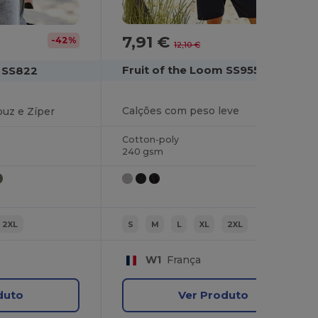
7,91 €
-35%
-42%
12,10 €
Fruit of the Loom SS955
m SS822
Calções com peso leve
uz e Zíper
Cotton-poly
240 gsm
2XL
S
M
L
XL
2XL
W1
França
duto
Ver Produto