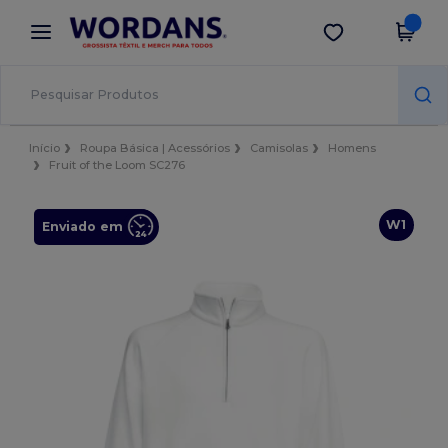
×
App Wordans
Obter app
Melhores preços na app!
Início
Roupa Básica | Acessórios
Camisolas
Homens
Fruit of the Loom SC276
W1
Enviado em