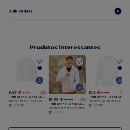
Bulk Orders
Produtos interessantes
9,47 €
8,15 €
15,10 €
14,00 €
-37%
-42%
Fruit of the Loom SC260
Fruit of the Loom SC360
18,89 €
38,80 €
-51%
Jumper masculino de manga raglan
Moletom Raglan Masculino
Fruit of the Loom SC274
+16 CORES
+5 CORES
Moletom com capuz grande masculino
+8 CORES