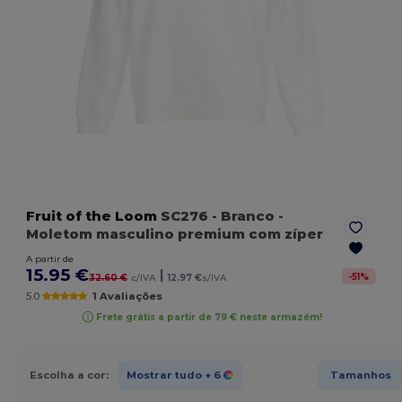
Fruit of the Loom
SC276
- Branco
-
Moletom masculino premium com zíper
A partir de
15.95 €
|
-
51
%
32.60 €
c/IVA
12.97 €
s/IVA
5.0
1 Avaliações
Frete grátis a partir de 79 € neste armazém!
Escolha a cor:
Mostrar tudo
+ 6
Tamanhos