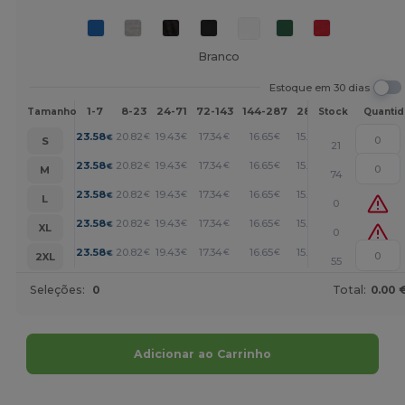
Branco
Estoque em 30 dias
1-7
8-23
24-71
72-143
144-287
288 +
Mais
Tamanho
Stock
Quanti
+
23.58
20.82
19.43
17.34
16.65
15.95
€
€
€
€
€
€
S
21
+
23.58
20.82
19.43
17.34
16.65
15.95
€
€
€
€
€
€
M
74
+
23.58
20.82
19.43
17.34
16.65
15.95
€
€
€
€
€
€
L
0
+
23.58
20.82
19.43
17.34
16.65
15.95
€
€
€
€
€
€
XL
0
+
23.58
20.82
19.43
17.34
16.65
15.95
€
€
€
€
€
€
2XL
55
Seleções:
0
Total:
0.00 
Adicionar ao Carrinho
Personalize-o!