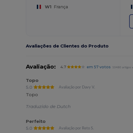
W1
França
Avaliações de Clientes do Produto
Avaliação:
4.7
em 57 votos
10480 artigos 
Topo
5.0
Avaliação por Davy V.
Topo
Traduzido de Dutch
Perfeito
5.0
Avaliação por Reto S.