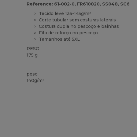
Reference: 61-082-0, FR610820, SS048, SC6
Tecido leve 135-145g/m²
Corte tubular sem costuras laterais
Costura dupla no pescoço e bainhas
Fita de reforço no pescoço
Tamanhos até 5XL
PESO
175 g.
Customizável
Alto stock
peso
140g/m²