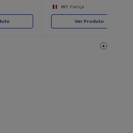
W1
França
duto
Ver Produto