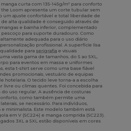
e manga curta com 135-145g/m² para conforto
 of the Loom apresenta um corte tubular sem
do um ajuste confortável e total liberdade de
de alta qualidade é conseguido através de
 mangas e bainha inferior, complementado
o pescoço para suporte duradouro. Como
é altamente adequada para o uso diário
ersonalização profissional. A superfície lisa
a qualidade para
serigrafia
e visuais
numa vasta gama de tamanhos, do S ao 5XL,
orpo para eventos em massa e uniformes
s, esta t-shirt serve como uma base fiável
rindes promocionais, vestuário de equipas
 hotelaria. O tecido leve torna-a a escolha
r livre ou climas quentes. Foi concebida para
 do uso regular. A ausência de costuras
o conforto, como também permite uma
aterais, se necessário. Para indivíduos,
a e minimalista. Este modelo também está
gola em V (SC224) e manga comprida (SC223).
gados 3XL a 5XL estão disponíveis em cores