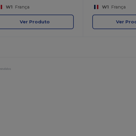
W1
França
W1
França
Ver Produto
Ver Pro
vendidos