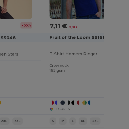
7,11 €
-11%
-55%
8,01 €
Fruit of the Loom SS168
m SS048
T-Shirt Homem Ringer
een Stars
Crew neck
165 gsm
+1 CORES
2XL
3XL
S
M
L
XL
2XL