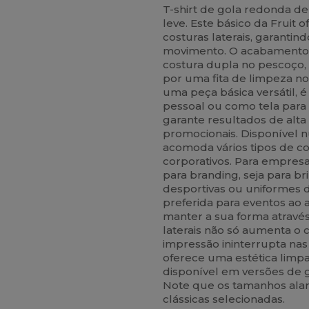
T-shirt de gola redonda d
leve. Este básico da Fruit
costuras laterais, garantin
movimento. O acabamento 
costura dupla no pescoço,
por uma fita de limpeza n
uma peça básica versátil, 
pessoal ou como tela para p
garante resultados de alt
promocionais. Disponível 
acomoda vários tipos de c
corporativos. Para empresa
para branding, seja para b
desportivas ou uniformes de
preferida para eventos ao a
manter a sua forma através
laterais não só aumenta 
impressão ininterrupta nas l
oferece uma estética limp
disponível em versões de 
Note que os tamanhos alar
clássicas selecionadas.