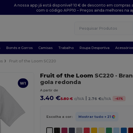
A nossa app já está disponível! 10 € de desconto em compras a
com o código APP10 – Preços ainda melhores na a
s
Bonés e Gorros
Camisas
Trabalho
Roupa Desportiva
Acessório
ns
Fruit of the Loom SC220
Fruit of the Loom
SC220
- Bra
gola redonda
W1
A partir de
3.40 €
|
-
41
%
5.80 €
c/IVA
2.76 €
s/IVA
Escolha a cor:
Mostrar tudo
+ 21