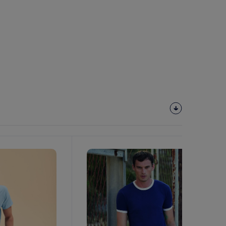
Personalize-
O!