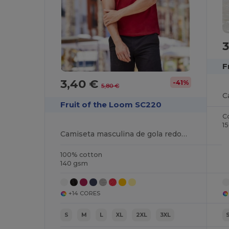
F
3,40 €
-41%
5,80 €
Fruit of the Loom SC220
C
1
Camiseta masculina de gola redonda
100% cotton
140 gsm
+14 CORES
S
M
L
XL
2XL
3XL