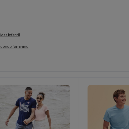
das infantil
redondo feminino
ersonalize-
Personalize-
O!
O!