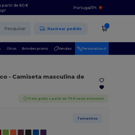
 partir de 80 €
Portugal
/
Pt
pp!
Pesquisar
Rastrear pedido
s
Otros
Brindes promo
Vendas
Personaliza-o!
nco
- Camiseta masculina de
Frete grátis a partir de 79 € neste armazém!
Tamanhos