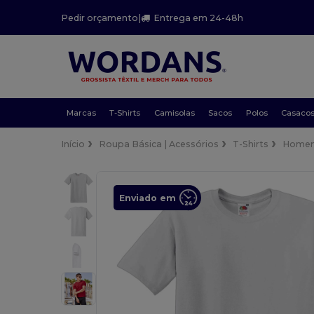
Pedir orçamento
|
Entrega em 24-48h
Marcas
T-Shirts
Camisolas
Sacos
Polos
Casaco
Início
Roupa Básica | Acessórios
T-Shirts
Home
Enviado em