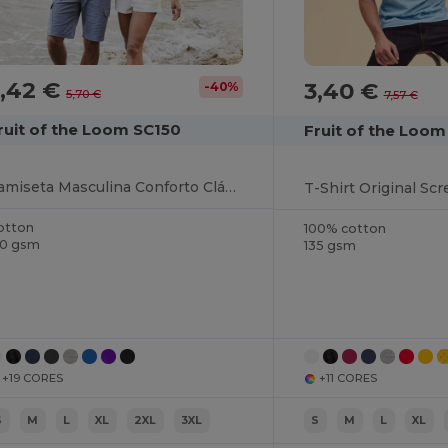
3,42 €
3,40 €
-40%
5,70 €
7,57 €
ruit of the Loom SC150
Fruit of the Loo
Camiseta Masculina Conforto Clássico
T-Shirt Original Scr
otton
100% cotton
50 gsm
135 gsm
+19 CORES
+11 CORES
S
M
L
XL
2XL
3XL
S
M
L
XL