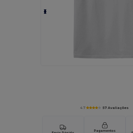
Personalize o seu produto onli
4.7
57 Avaliações
Pagamentos
Envio Rápido
S