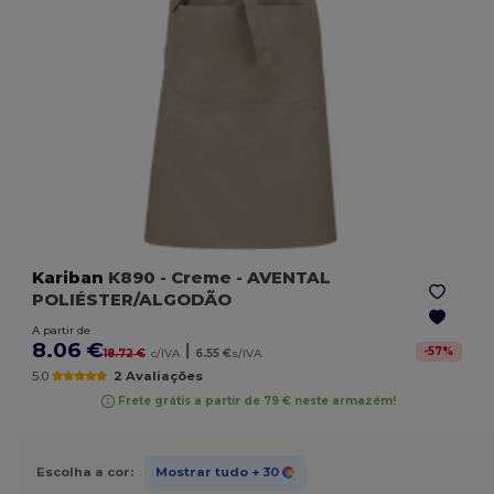
Kariban
K890
- Creme
- AVENTAL
POLIÉSTER/ALGODÃO
A partir de
8.06 €
|
-
57
%
18.72 €
c/IVA
6.55 €
s/IVA
5.0
2 Avaliações
Frete grátis a partir de 79 € neste armazém!
Escolha a cor:
Mostrar tudo
+ 30