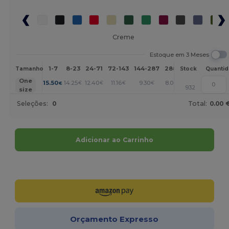
Creme
Estoque em 3 Meses
1-7
8-23
24-71
72-143
144-287
288 +
Mais
Tamanho
Stock
Quanti
+
One
15.50
14.25
12.40
11.16
9.30
8.06
€
€
€
€
€
€
932
size
Seleções:
0
Total:
0.00 
Adicionar ao Carrinho
Personalize-o!
Orçamento Expresso