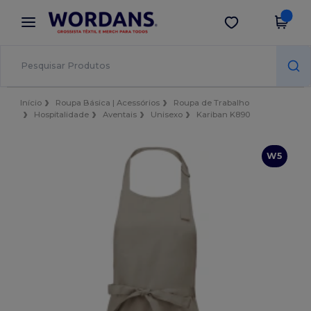
×
App Wordans
Obter app
Melhores preços na app!
Início
Roupa Básica | Acessórios
Roupa de Trabalho
Hospitalidade
Aventais
Unisexo
Kariban K890
W5