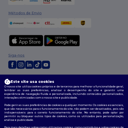
Métodos de Envio
Siga-nos
2026. Todos os direitos reservados
Este site usa cookies
Termos e Condições
|
Política de personalização
|
Política de Privacidade
O nosso site utiliza cookies próprios e de terceiros para melhorar a funcionalidade geral,
|
Política de cookies
|
Mapa do Site
lembrar as suas preferências, analisar o desempenho do site e garantir uma
experiência de navegação fluida e personalizada, incluindo conteúdos personalizados,
interações otimizadas com o nosso site e publicidade.
Pode gerir as suas preferências de cookies a qualquer momento. Os cookies essenciais,
que são necessários para o funcionamento do site, não podem ser desativados, pois são
indispensáveis para o correto funcionamento do site. No entanto, pode optar por
permitir ou bloquear outros tipos de cookies, como os utilizados para personalização,
análise e publicidade.
Para mais detalhes sobre como utilizamos cookies, como controlá-los e sobre cookies de