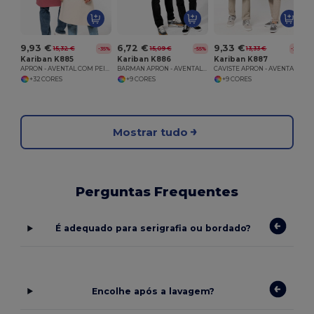
9,93 €
6,72 €
9,33 €
15,32 €
15,09 €
13,33 €
-35%
-55%
-30%
Kariban K885
Kariban K886
Kariban K887
APRON - AVENTAL COM PEITO
BARMAN APRON - AVENTAL CURTO DE BARMAN
CAVISTE APRON - AVENTAL COMPRIDO DE BARMAN
+32 CORES
+9 CORES
+9 CORES
Mostrar tudo
Perguntas Frequentes
É adequado para serigrafia ou bordado?
Encolhe após a lavagem?