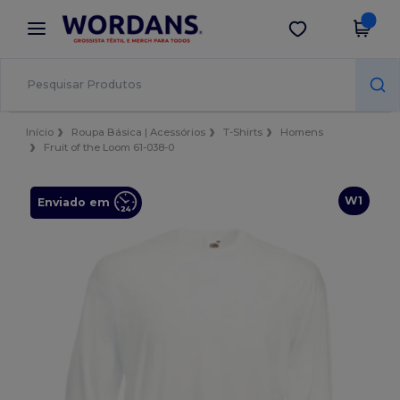
×
App Wordans
Obter app
Melhores preços na app!
Início
Roupa Básica | Acessórios
T-Shirts
Homens
Fruit of the Loom 61-038-0
W1
Enviado em