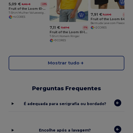
5,09 €
6,62 €
-23%
Fruit of the Loom 61-398-0
T-Shirt Mulher Valueweight Gola V
7,91 €
11,25 €
-30%
+4 CORES
Fruit of the Loom 64-036-0
Bermuda Leve com Fleece e Bolsos Laterais
7,11 €
7,67 €
+2 CORES
-7%
Fruit of the Loom 61-168-0
T-Shirt Homem Ringer
+9 CORES
Mostrar tudo
Perguntas Frequentes
É adequada para serigrafia ou bordado?
Encolhe após a lavagem?