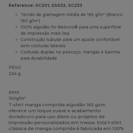
Reference: SC201, SS032, SC233
Tecido de gramagem média de 165 g/m² (Branco
160 g/m²)
100% algodão fio Belcoro® para uma superfície
de impressão mais lisa
Construção tubular para um ajuste confortável
sem costuras laterais
Costuras duplas no pescoço, mangas e bainha
para durabilidade
PESO
234 g.
Customizável
peso
160g/m²
T-shirt manga comprida algodão 165 gsm
oferece um toque suave e acabamento
duradouro para uso diário ou projetos de
impressão personalizados em massa. Esta t-shirt
clássica de manga comprida é fabricada em 100%