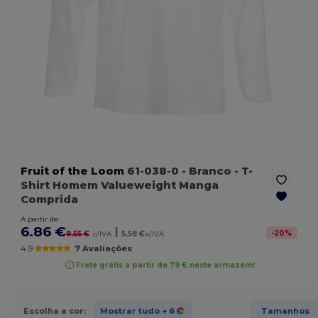
Fruit of the Loom
61-038-0
- Branco
- T-
Shirt Homem Valueweight Manga
Comprida
A partir de
6.86 €
|
-
20
%
8.55 €
c/IVA
5.58 €
s/IVA
4.9
7 Avaliações
Frete grátis a partir de 79 € neste armazém!
Escolha a cor:
Mostrar tudo
+ 6
Tamanhos