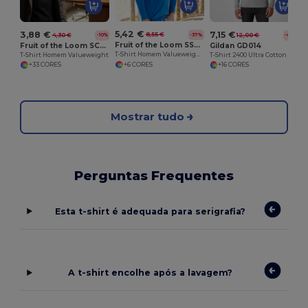
5,42 €
3,88 €
7,15 €
8,55 €
4,30 €
12,00 €
-37%
-10%
-40%
Fruit of the Loom SS032
Fruit of the Loom SC221
Gildan GD014
T-Shirt Homem Valueweight Manga Comprida
T-Shirt Homem Valueweight
T-Shirt 2400 Ultra Cotton Manga Comprida
+6 CORES
+33 CORES
+16 CORES
Mostrar tudo
Perguntas Frequentes
Esta t-shirt é adequada para serigrafia?
A t-shirt encolhe após a lavagem?