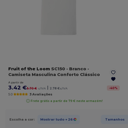
Fruit of the Loom
SC150
- Branco
-
Camiseta Masculina Conforto Clássico
A partir de
3.42 €
|
-
40
%
5.70 €
c/IVA
2.78 €
s/IVA
5.0
3 Avaliações
Frete grátis a partir de 79 € neste armazém!
Escolha a cor:
Mostrar tudo
+ 26
Tamanhos