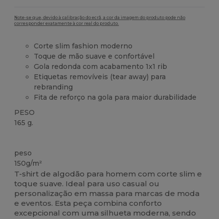
Note-se que, devido à calibração do ecrã, a cor da imagem do produto pode não
corresponder exatamente à cor real do produto.
Corte slim fashion moderno
Toque de mão suave e confortável
Gola redonda com acabamento 1x1 rib
Etiquetas removíveis (tear away) para
rebranding
Fita de reforço na gola para maior durabilidade
PESO
165 g.
Etiqueta removível
Customizável
Alto stock
peso
150g/m²
T-shirt de algodão para homem com corte slim e
toque suave. Ideal para uso casual ou
personalização em massa para marcas de moda
e eventos. Esta peça combina conforto
excepcional com uma silhueta moderna, sendo