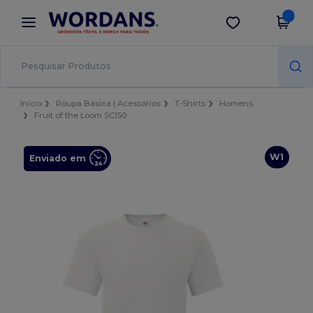
×
App Wordans
Obter app
Melhores preços na app!
Início
Roupa Básica | Acessórios
T-Shirts
Homens
Fruit of the Loom SC150
W1
Enviado em