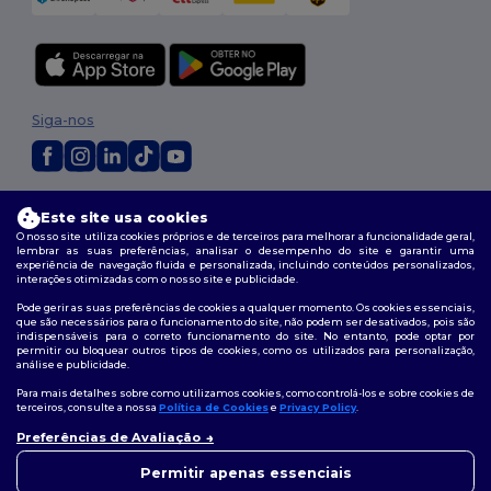
Siga-nos
2026. Todos os direitos reservados
Este site usa cookies
Termos e Condições
|
Política de personalização
|
Política de Privacidade
O nosso site utiliza cookies próprios e de terceiros para melhorar a funcionalidade geral,
|
Política de cookies
|
Mapa do Site
lembrar as suas preferências, analisar o desempenho do site e garantir uma
experiência de navegação fluida e personalizada, incluindo conteúdos personalizados,
interações otimizadas com o nosso site e publicidade.
Pode gerir as suas preferências de cookies a qualquer momento. Os cookies essenciais,
que são necessários para o funcionamento do site, não podem ser desativados, pois são
indispensáveis para o correto funcionamento do site. No entanto, pode optar por
permitir ou bloquear outros tipos de cookies, como os utilizados para personalização,
análise e publicidade.
Para mais detalhes sobre como utilizamos cookies, como controlá-los e sobre cookies de
terceiros, consulte a nossa
Política de Cookies
e
Privacy Policy
.
Preferências de Avaliação
👋
Olá
Se tiver alguma dúvida ou
Permitir apenas essenciais
questão, pode contactar-nos a