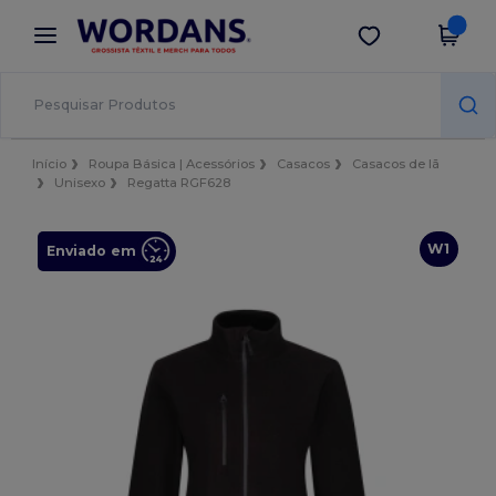
×
App Wordans
Obter app
Melhores preços na app!
Início
Roupa Básica | Acessórios
Casacos
Casacos de lã
Unisexo
Regatta RGF628
W1
Enviado em