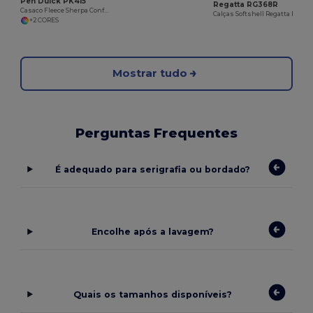
Pen Duick PK415
Regatta RG368R
Casaco Fleece Sherpa Conforto Portland
Calças Softshell Regatta Resistentes e Confortáveis
+2 CORES
Mostrar tudo
Perguntas Frequentes
É adequado para serigrafia ou bordado?
Encolhe após a lavagem?
Quais os tamanhos disponíveis?