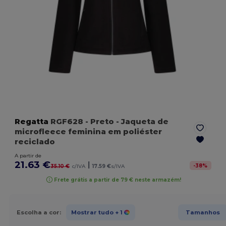
Regatta
RGF628
- Preto
- Jaqueta de
microfleece feminina em poliéster
reciclado
A partir de
21.63 €
|
-
38
%
35.10 €
c/IVA
17.59 €
s/IVA
Frete grátis a partir de 79 € neste armazém!
Escolha a cor:
Mostrar tudo
+ 1
Tamanhos