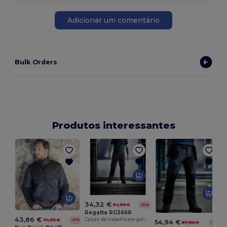
Adicionar um comentário
Bulk Orders
Produtos interessantes
C
34,32 €
54,90 €
-37%
Regatta RG366R
43,86 €
Calças de trabalho em poliéster
74,90 €
-41%
54,94 €
87,90 €
-37%