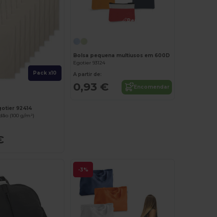
Personalize-o!
Bolsa pequena multiusos em 600D
Egotier 93124
Pack x10
A partir de:
0,93 €
Encomendar
gotier 92414
dão (100 g/m²)
€
-3%