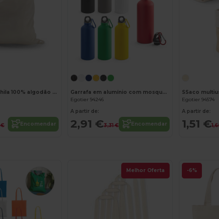
Personalize-o!
Saco tipo mochila 100% algodão (103 g/m²)
Garrafa em alumínio com mosquetão 540 mL
Egotier 94246
Egotier 94574
A partir de:
A partir de:
2,91 €
1,51 €
Encomendar
Encomendar
 €
3,31 €
1,
Melhor Oferta
-6%