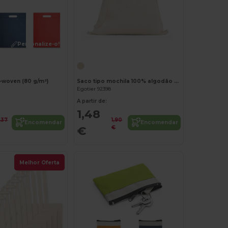
Personalize-o!
Personalize-o!
woven (80 g/m²)
Saco tipo mochila 100% algodão (140 g/m²)
Egotier 92398
A partir de:
1,48
,37
1,90
Encomendar
Encomendar
€
€
Melhor Oferta