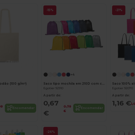
-15%
-21%
Personalize-o!
Personalize-o!
+4
odão (100 g/m²)
Saco tipo mochila em 210D com cordões em preto
Saco 100% al
Egotier 92910
Egotier 92070
A partir de:
A partir de:
0,67
1,16 €
1,
99
0,79
Encomendar
Encomendar
€
€
-26%