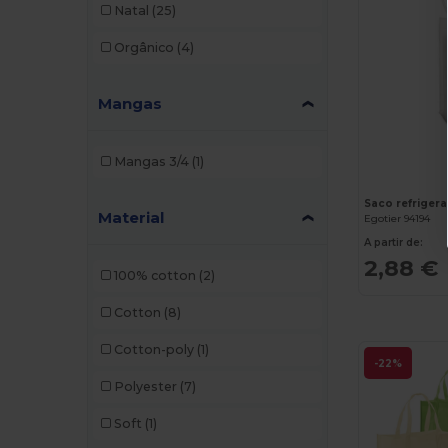
Natal
(25)
Thule
(4)
Orgânico
(4)
Xtorm
(2)
Mangas
Mangas 3/4
(1)
Material
Egotier 94194
A partir de:
2,88 €
100% cotton
(2)
Cotton
(8)
Cotton-poly
(1)
-22%
Polyester
(7)
Soft
(1)