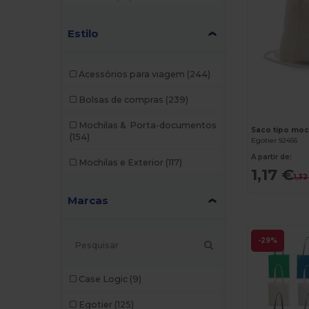
Estilo
Acessórios para viagem
(244)
Bolsas de compras
(239)
Mochilas & Porta-documentos
(154)
Egotier 92456
A partir de:
Mochilas e Exterior
(117)
1,17 €
1,32
Marcas
-29%
Case Logic
(9)
Egotier
(125)