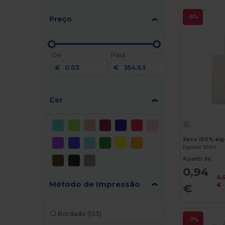
-5%
Preço
De
Para
€
€
Cor
Saco 100% alg
Egotier 92414
A partir de:
0,94
0,
Método de Impressão
€
€
Bordado
(133)
-7%