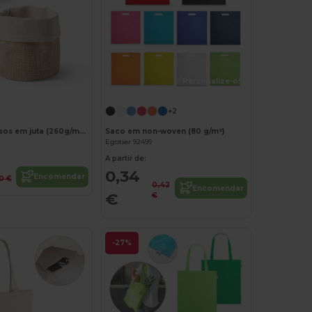
Personalize-o!
+2
SSaco multiusos em juta (260g/m²) e algodão (120g/m²)
Saco em non-woven (80 g/m²)
Egotier 92499
A partir de:
0,34
Encomendar
60 €
0,42
Encomendar
€
€
-27%