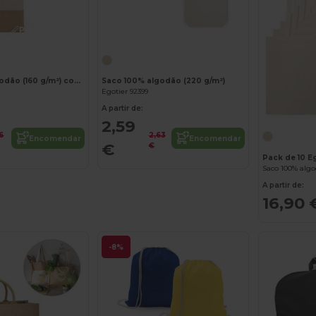
Personalize-o!
Personalize-o!
Saco 100% algodão (160 g/m²) com detalhes em imitação de juta
Saco 100% algodão (220 g/m²)
Egotier 92399
A partir de:
2,59
6
2,63
Encomendar
Encomendar
€
€
Pack de 10 E
Saco 100% algo
A partir de:
16,90 
-8%