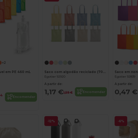
Personalize-o!
+2
vel em PE 460 mL
Saco com algodão reciclado (70%) e poliéster (30% rPET) (140 g/m²)
Saco em non-
Egotier 92920
Egotier 92839
A partir de:
A partir de:
1,17 €
0,47 €
Encomendar
1,59 €
84
Encomendar
-12%
-6%