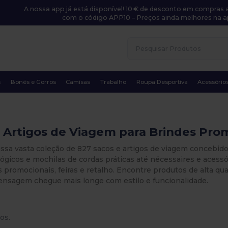
A nossa app já está disponível! 10 € de desconto em compras a
com o código APP10 – Preços ainda melhores na a
s
Bonés e Gorros
Camisas
Trabalho
Roupa Desportiva
Acessório
 Artigos de Viagem para Brindes Pro
ssa vasta coleção de 827 sacos e artigos de viagem concebido
ógicos e mochilas de cordas práticas até nécessaires e acess
 promocionais, feiras e retalho. Encontre produtos de alta qu
ensagem chegue mais longe com estilo e funcionalidade.
os.