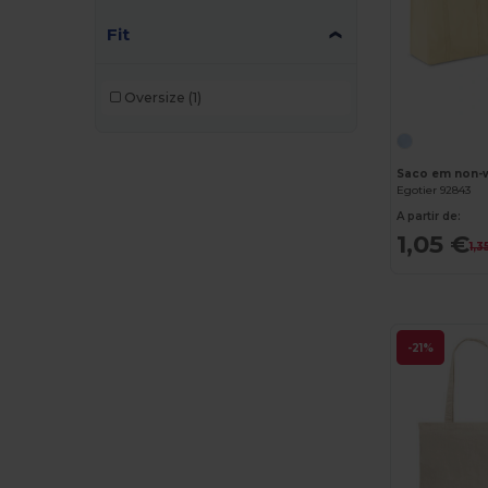
Fit
Oversize
(1)
Saco em non-w
Egotier 92843
A partir de:
1,05 €
1,3
-21%