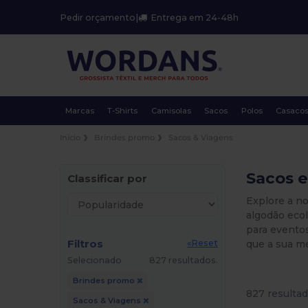
Pedir orçamento
|
Entrega em 24-48h
Marcas
T-Shirts
Camisolas
Sacos
Polos
Casaco
Início
Brindes promo
Sacos & Viagens
Sacos e
Classificar por
Explore a no
algodão ecol
para eventos
Filtros
que a sua m
«Reset
Selecionado
827 resultados.
Brindes promo
827 resultad
Sacos & Viagens