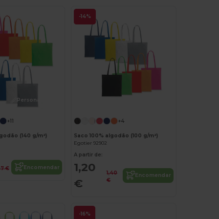
-14%
Personalize-o!
Personalize-o!
+11
+4
godão (140 g/m²)
Saco 100% algodão (100 g/m²)
Egotier 92902
A partir de:
1,20
Encomendar
47 €
1,40
Encomendar
€
€
-16%