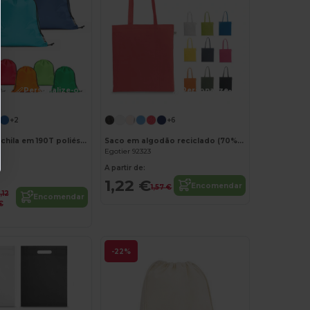
Personalize-o!
Personalize-o!
+2
+6
Saco tipo mochila em 190T poliéster reciclado (100% rPET)
Saco em algodão reciclado (70%) e poliéster (30% rPET) (150 g/m²)
Egotier 92323
A partir de:
1,22 €
Encomendar
1,57 €
1,12
Encomendar
€
-22%