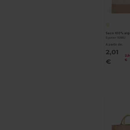
Egotier 92882
A partir de:
2,01
2,5
€
€