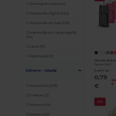
Doming em resina
(4)
Impressão Digital
(262)
Impressão em tela
(109)
Impressão por tampografia
(56)
Laser
(10)
Sublimação
(1)
Garrafa dobrá
Egotier 94612
Género - Idade
A partir de:
0,79
0,
€
€
Acessórios
(209)
Crianças
(2)
-12%
Homens
(54)
Unisexo
(52)