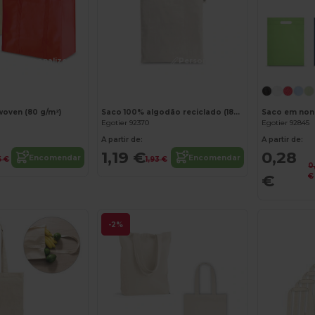
Personalize-o!
Personalize-o!
oven (80 g/m²)
Saco 100% algodão reciclado (180 g/m²)
Saco em non-
Egotier 92370
Egotier 92845
A partir de:
A partir de:
1,19 €
0,28
Encomendar
Encomendar
5 €
1,93 €
0
€
€
-2%