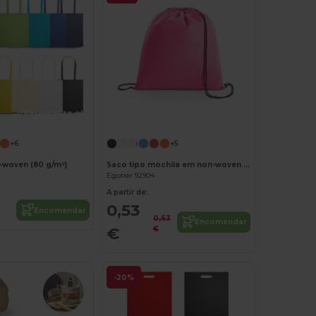
Personalize-o!
Personalize-o!
+6
+5
woven (80 g/m²)
Saco tipo mochila em non-woven (80 g/m²)
Egotier 92904
A partir de:
0,53
Encomendar
0,63
Encomendar
€
€
-20%