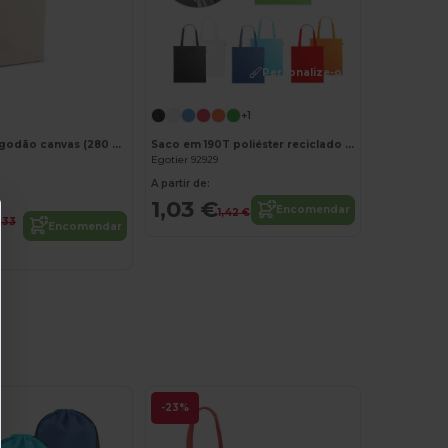
Personalize-o!
Personalize-o!
+1
Saco 100% algodão canvas (280 g/m²)
Saco em 190T poliéster reciclado (100% rPET)
Egotier 92929
A partir de:
1,03 €
Encomendar
1,42 €
,33
Encomendar
-23%