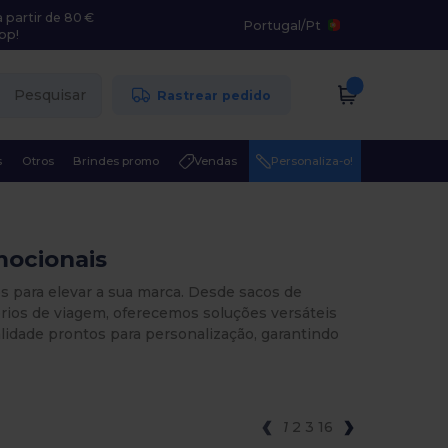
 partir de 80 €
Portugal
/
Pt
pp!
Pesquisar
Rastrear pedido
s
Otros
Brindes promo
Vendas
Personaliza-o!
mocionais
s para elevar a sua marca. Desde sacos de
órios de viagem, oferecemos soluções versáteis
alidade prontos para personalização, garantindo
1
2
3
16