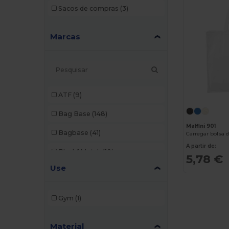
Sacos de compras
(3)
Marcas
ATF
(9)
Bag Base
(148)
Malfini 901
Bagbase
(41)
Carregar bolsa 
A partir de:
Black&Match
(10)
5,78 €
Use
Branve
(7)
Build Your Brand
(1)
Gym
(1)
Case Logic
(8)
Material
Craghoppers
(1)