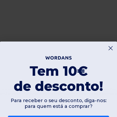
Tem 10€
de desconto!
a sua excelência e atenção ao detalhe, e a nossa gama de
sacos e mochilas
imultaneamente práticos, duráveis e esteticamente apelativos para diversos p
Para receber o seu desconto, diga-nos:
para quem está a comprar?