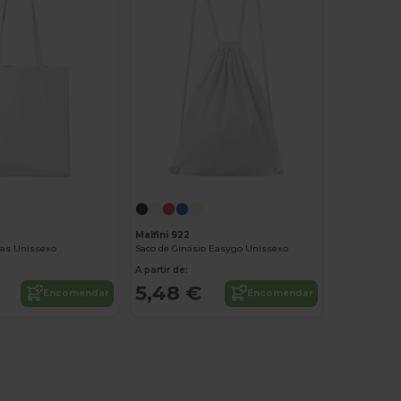
Malfini 922
as Unissexo
Saco de Ginásio Easygo Unissexo
A partir de:
5,48 €
Encomendar
Encomendar