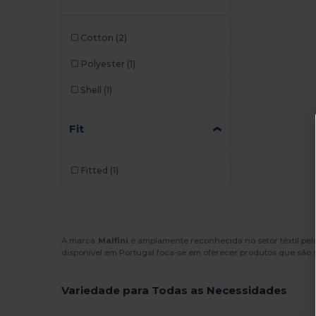
Egotier
(93)
Cotton
(2)
EgotierPro
(3)
Polyester
(1)
GiftRetail
(208)
Shell
(1)
Herschel
(2)
Fit
Kimood
(222)
Korntex
(1)
Fitted
(1)
Label Serie
(10)
Malfini
(5)
Mantis
(2)
A marca
Malfini
é amplamente reconhecida no setor têxtil pel
disponível em Portugal foca-se em oferecer produtos que são s
Neutral
(12)
NewGen
(10)
Variedade para Todas as Necessidades
Pen Duick
(12)