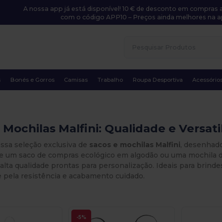
A nossa app já está disponível! 10 € de desconto em compras a
com o código APP10 – Preços ainda melhores na a
s
Bonés e Gorros
Camisas
Trabalho
Roupa Desportiva
Acessório
 Mochilas Malfini: Qualidade e Versat
ossa seleção exclusiva de
sacos e mochilas Malfini
, desenhado
 um saco de compras ecológico em algodão ou uma mochila de gi
alta qualidade prontas para personalização. Ideais para brind
 pela resistência e acabamento cuidado.
.
-5%