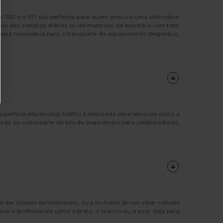
i 900 e o 921 são perfeitos para quem procura uma alternativa
so das compras diárias ou de materiais de escritório com total
veza necessária para o transporte de equipamento desportivo,
 superfície dos tecidos Malfini é otimizada para técnicas como a
iras ou como parte de kits de boas-vindas para colaboradores,
rdar chaves ou telemóveis, ou a inclusão de um
zíper
robusto
icos e profissionais como o
preto
, o
branco
ou o
azul
. Seja para