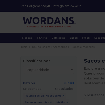
Pedir orçamento
|
Entrega em 24-48h
Marcas
T-Shirts
Camisolas
Sacos
Polos
Casaco
Início
Roupa Básica | Acessórios
Sacos e mochilas
Sacos e
Classificar por
Explore a n
Quer procure
soluções de 
Filtros
destacam-se
«Reset
Selecionado
5 resultados.
5 resultados
Roupa Básica | Acessórios
Sacos e mochilas
Malfini