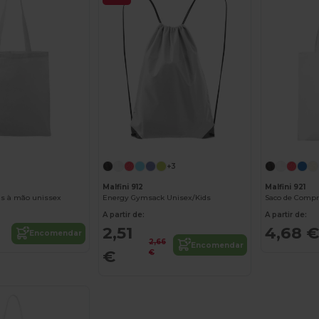
+3
Malfini 912
Malfini 921
as à mão unissex
Energy Gymsack Unisex/Kids
Saco de Compr
A partir de:
A partir de:
2,51
4,68 €
Encomendar
2,66
Encomendar
€
€