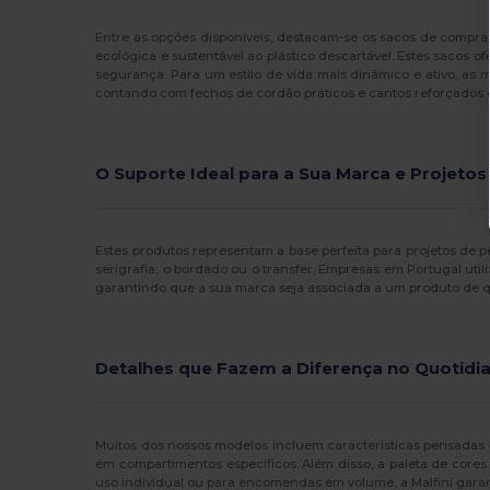
Proact
(15)
Entre as opções disponíveis, destacam-se os sacos de compras
ecológica e sustentável ao plástico descartável. Estes sacos 
Quadra
(108)
segurança. Para um estilo de vida mais dinâmico e ativo, as
contando com fechos de cordão práticos e cantos reforçados 
Roly
(1)
SOL'S
(15)
O Suporte Ideal para a Sua Marca e Projetos
Spasso
(2)
Stamina
(94)
Estes produtos representam a base perfeita para projetos de p
serigrafia, o bordado ou o transfer. Empresas em Portugal ut
Stormtech
(9)
garantindo que a sua marca seja associada a um produto de qu
Thule
(7)
Timberland
(4)
Detalhes que Fazem a Diferença no Quotidi
Valento
(86)
Westford mill
(147)
Muitos dos nossos modelos incluem características pensadas
em compartimentos específicos. Além disso, a paleta de cores
WK. Designed To Work
(4)
uso individual ou para encomendas em volume, a Malfini garan