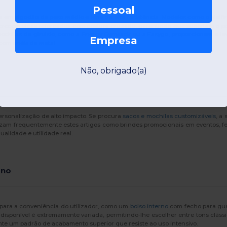
Pessoal
 em algodão de peso médio e lona de alta resistência. Modelos como o Malfin
oferecem alças reforçadas com costura cruzada, garantindo que suportam o pe
 mochilas de ginásio, como a Energy Gymsack ou a Easygo, proporcionam a le
Empresa
com anéis de metal.
Não, obrigado(a)
ersonalização de alto impacto. Se procura
sacos e mochilas customizáveis
, a
ilizam frequentemente estes artigos como brindes promocionais em eventos, fe
alidade e utilidade real.
ano
 para a conveniência do utilizador, como um
bolso interno
com fecho para gua
 disponível é extremamente variada, permitindo-lhe escolher entre tons cláss
te um padrão de acabamento superior que resiste ao uso intensivo.