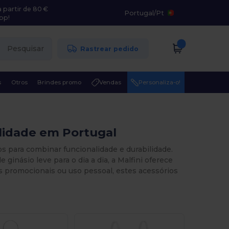
 partir de 80 €
Portugal
/
Pt
pp!
Pesquisar
Rastrear pedido
s
Otros
Brindes promo
Vendas
Personaliza-o!
ilidade em Portugal
s para combinar funcionalidade e durabilidade.
násio leve para o dia a dia, a Malfini oferece
es promocionais ou uso pessoal, estes acessórios