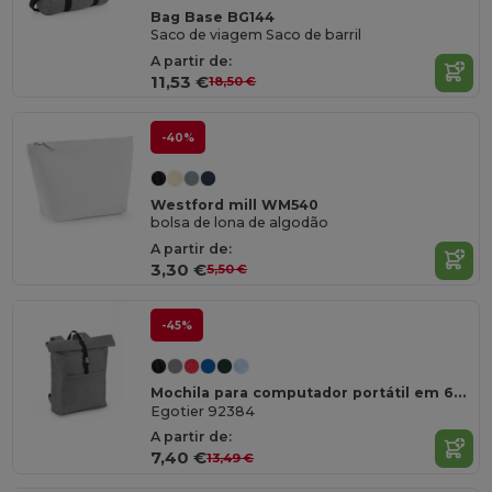
Bag Base BG144
Saco de viagem Saco de barril
A partir de:
11,53 €
18,50 €
-40%
Westford mill WM540
bolsa de lona de algodão
A partir de:
3,30 €
5,50 €
-45%
Mochila para computador portátil em 600D, com revistimento em 210D 17'3"
Egotier 92384
A partir de:
7,40 €
13,49 €