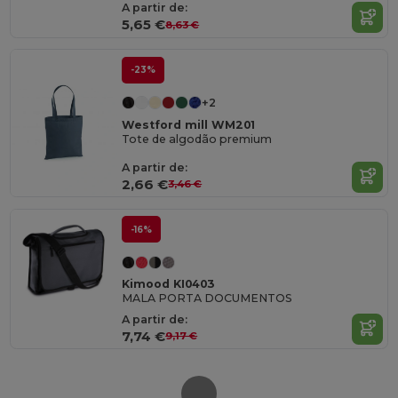
A partir de:
5,65 €
8,63 €
-23%
+2
Westford mill WM201
Tote de algodão premium
A partir de:
2,66 €
3,46 €
-16%
Kimood KI0403
MALA PORTA DOCUMENTOS
A partir de:
7,74 €
9,17 €