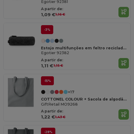
Egotier 92381
A partir de:
1,09 €
1,16 €
-3%
Estojo multifunções em feltro reciclado (100% rPET)
Egotier 92382
A partir de:
1,11 €
1,15 €
-15%
+17
COTTONEL COLOUR + Sacola de algodão 140 gr / m²
GiftRetail MO9268
A partir de:
1,22 €
1,43 €
-28%