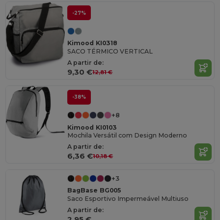
-27%
Kimood KI0318
SACO TÉRMICO VERTICAL
A partir de:
9,30 €
12,81 €
-38%
+8
Kimood KI0103
Mochila Versátil com Design Moderno
A partir de:
6,36 €
10,18 €
+3
BagBase BG005
Saco Esportivo Impermeável Multiuso
A partir de:
2,95 €