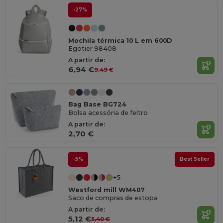
-27%
Mochila térmica 10 L em 600D
Egotier 98408
A partir de:
6,94 €
9,49 €
Bag Base BG724
Bolsa acessória de feltro
A partir de:
2,70 €
-5%
Best Seller
+5
Westford mill WM407
Saco de compras de estopa
A partir de:
5,12 €
5,40 €