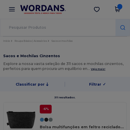
×
App Wordans
Obter app
Melhores preços na app!
Início
Roupa Básica | Acessórios
Sacos e mochilas
Sacos e Mochilas Cinzentos
Explore a nossa vasta seleção de 311 sacos e mochilas cinzentos,
perfeitos para quem procura um equilíbrio en…
Veja mais!
Classificar por
Filtrar
✓
311 resultados.
-6%
Bolsa multifunções em feltro reciclado (100% rPET)