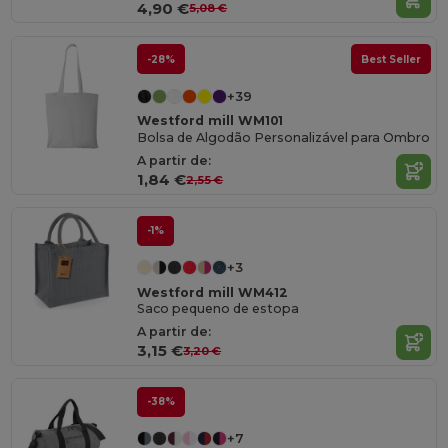
4,90 €
5,08 €
-28%
Best Seller
+39
Westford mill WM101
Bolsa de Algodão Personalizável para Ombro
A partir de:
1,84 €
2,55 €
-1%
+3
Westford mill WM412
Saco pequeno de estopa
A partir de:
3,15 €
3,20 €
-38%
+7