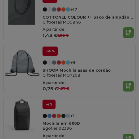
+17
COTTONEL COLOUR ++ Saco de algodão 180gr/m2 MO9846-
GiftRetail MO9846
A partir de:
1,43 €
1,98 €
-30%
+9
SHOOP Mochila asas de cordão
GiftRetail MO7208
A partir de:
0,75 €
1,07 €
-4%
+1
Mochila em 600D
Egotier 92396
A partir de: