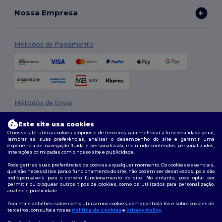
Nossa Empresa
Métodos de Pagamento
Métodos de Envio
Este site usa cookies
O nosso site utiliza cookies próprios e de terceiros para melhorar a funcionalidade geral,
lembrar as suas preferências, analisar o desempenho do site e garantir uma
experiência de navegação fluida e personalizada, incluindo conteúdos personalizados,
interações otimizadas com o nosso site e publicidade.
Pode gerir as suas preferências de cookies a qualquer momento. Os cookies essenciais,
que são necessários para o funcionamento do site, não podem ser desativados, pois são
Siga-nos
indispensáveis para o correto funcionamento do site. No entanto, pode optar por
permitir ou bloquear outros tipos de cookies, como os utilizados para personalização,
análise e publicidade.
Para mais detalhes sobre como utilizamos cookies, como controlá-los e sobre cookies de
terceiros, consulte a nossa
Política de Cookies
e
Privacy Policy
.
2026. Todos os direitos reservados