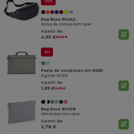
-20%
+6
Bag Base BG042
Bolsa de cintura com zíper
A partir de:
4,95 €
6,20 €
-11%
Pasta de congresso em 600D
Egotier 92316
A partir de:
1,95 €
2,19 €
Bag Base BG038
Mini bolsa com zíper
A partir de:
2,78 €