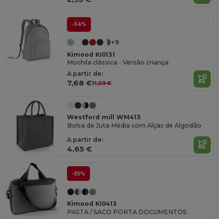
-34%
+9
Kimood KI0131
Mochila clássica - Versão criança
A partir de:
7,68 €
11,59 €
Westford mill WM413
Bolsa de Juta Média com Alças de Algodão
A partir de:
4,65 €
-35%
Kimood KI0413
PASTA / SACO PORTA DOCUMENTOS