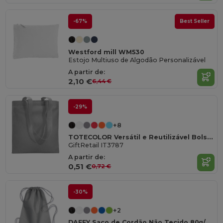
-67%
Best Seller
Westford mill WM530
Estojo Multiuso de Algodão Personalizável
A partir de:
2,10 €
6,44 €
-29%
+8
TOTECOLOR Versátil e Reutilizável Bolsa de Compras e Praia
GiftRetail IT3787
A partir de:
0,51 €
0,72 €
-30%
+2
DAFFY Saco de Cordão Não Tecido 80g/m² DAFFY