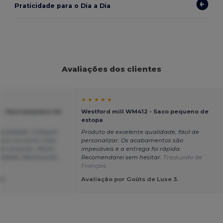
Praticidade para o Dia a Dia
Avaliações dos clientes
★ ★ ★ ★ ★
 - Saco pequeno de
Westford mill WM412 - Saco pequeno de
estopa
 qualidade. Coloquei
Produto de excelente qualidade, fácil de
ara me sentir mais
personalizar. Os acabamentos são
has compras. Ótimo
impecáveis e a entrega foi rápida.
alidade. Recomendo.
Recomendarei sem hesitar.
Traduzido de
Français
U.
Avaliação por Goûts de Luxe 3.