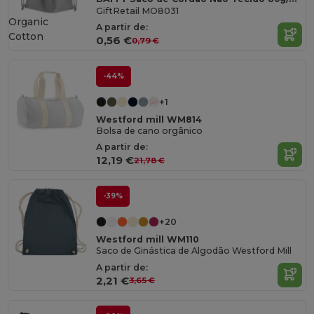
GiftRetail MO8031
Organic
A partir de:
Cotton
0,56 €
0,79 €
-44%
+1
Westford mill WM814
Bolsa de cano orgânico
A partir de:
12,19 €
21,78 €
-39%
+20
Westford mill WM110
Saco de Ginástica de Algodão Westford Mill
A partir de:
2,21 €
3,65 €