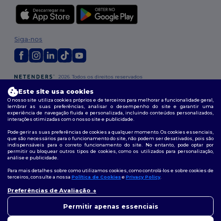
Siga-nos
2026. Todos os direitos reservados
Termos e Condições
|
Política de personalização
|
Política de Privacidade
Este site usa cookies
|
Política de cookies
|
Mapa do Site
O nosso site utiliza cookies próprios e de terceiros para melhorar a funcionalidade geral,
lembrar as suas preferências, analisar o desempenho do site e garantir uma
experiência de navegação fluida e personalizada, incluindo conteúdos personalizados,
interações otimizadas com o nosso site e publicidade.
Pode gerir as suas preferências de cookies a qualquer momento. Os cookies essenciais,
que são necessários para o funcionamento do site, não podem ser desativados, pois são
indispensáveis para o correto funcionamento do site. No entanto, pode optar por
permitir ou bloquear outros tipos de cookies, como os utilizados para personalização,
análise e publicidade.
Para mais detalhes sobre como utilizamos cookies, como controlá-los e sobre cookies de
terceiros, consulte a nossa
Política de Cookies
e
Privacy Policy
.
Preferências de Avaliação
👋
Olá
Se tiver alguma dúvida ou
Permitir apenas essenciais
questão, pode contactar-nos a
qualquer momento. O nosso