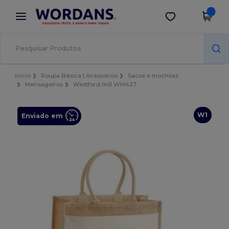
×
App Wordans
Obter app
Melhores preços na app!
Início
Roupa Básica | Acessórios
Sacos e mochilas
Mensageiros
Westford mill WM427
W1
Enviado em