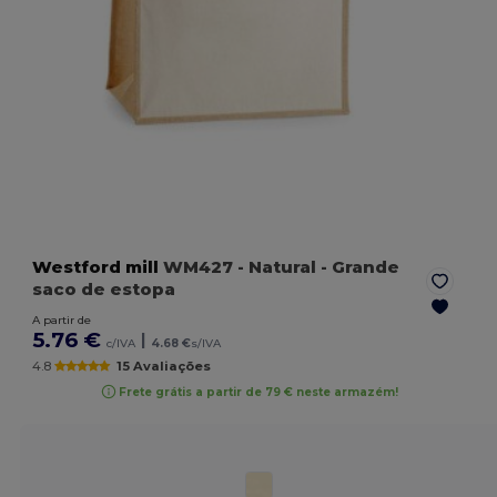
Westford mill
WM427
- Natural
- Grande
saco de estopa
A partir de
5.76 €
|
c/IVA
4.68 €
s/IVA
4.8
15 Avaliações
Frete grátis a partir de 79 € neste armazém!