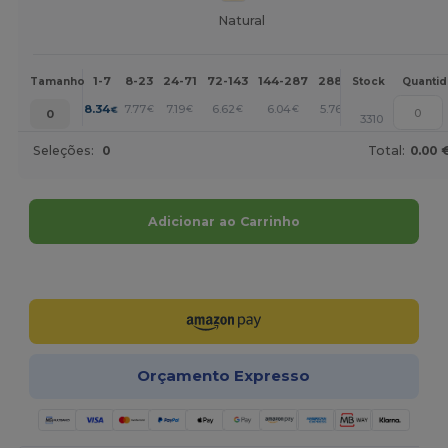
Natural
1-7
8-23
24-71
72-143
144-287
288 +
Mais
Tamanho
Stock
Quanti
+
8.34
7.77
7.19
6.62
6.04
5.76
€
€
€
€
€
€
0
3310
Seleções:
0
Total:
0.00 
Adicionar ao Carrinho
Personalize-o!
Orçamento Expresso