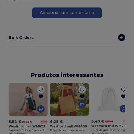
Adicionar um comentário
Bulk Orders
Produtos interessantes
3,40 €
5,82 €
6,25 €
4,34 €
10,92 €
-22%
-47%
Westford mill WM210
Westford mill WM623
Westford mill WM409
Bolsa de ginástica de algodão
Fairtrade Cotton Classic Shopper
Bolsa de compras de serapilheira