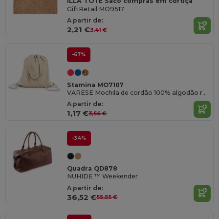
ILLA TOTE Saco compras em cortiça
GiftRetail MO9517
A partir de:
2,21 €
3,41 €
-67%
Stamina MO7107
VARESE Mochila de cordão 100% algodão reciclado 140 g/m² em acabamento marmoreado com alças de 70cm de comprimento e cordões de cor natural
A partir de:
1,17 €
3,56 €
-34%
Quadra QD878
NUHIDE ™ Weekender
A partir de:
36,52 €
55,55 €