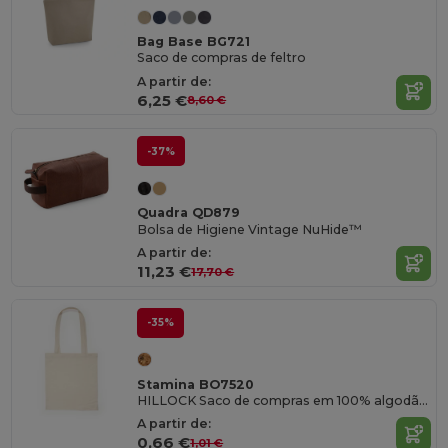
Bag Base BG721
Saco de compras de feltro
A partir de:
6,25 €
8,60 €
-37%
Quadra QD879
Bolsa de Higiene Vintage NuHide™
A partir de:
11,23 €
17,70 €
-35%
Stamina BO7520
HILLOCK Saco de compras em 100% algodão de 105 g/m² costurado
A partir de:
0,66 €
1,01 €