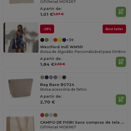
GiftRetail MO9267
A partir de:
1,01 €
1,07 €
-28%
Best Seller
+39
Westford mill WM101
Bolsa de Algodão Personalizável para Ombro
A partir de:
1,84 €
2,55 €
Bag Base BG724
Bolsa acessória de feltro
A partir de:
2,70 €
CAMPO DE FIORI Saco compras de tela e juta
GiftRetail MO8967