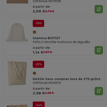
GiftRetail MO9518
A partir de:
2,06 €
2,73 €
-39%
Stamina BO7137
MIRLO Mochila multiusos de algodão
A partir de:
1,14 €
1,87 €
-32%
RASSA Saco compras lona de 270 gr/m2
GiftRetail MO6159
A partir de:
2,98 €
4,38 €
-44%