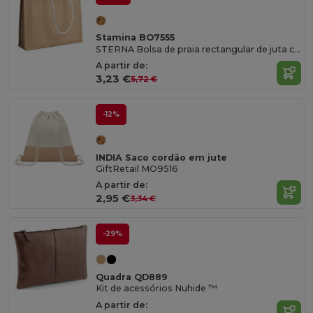
Stamina BO7555
STERNA Bolsa de praia rectangular de juta com alças de algodão de 70 cm
A partir de:
3,23 €
5,72 €
-12%
INDIA Saco cordão em jute
GiftRetail MO9516
A partir de:
2,95 €
3,34 €
-29%
Quadra QD889
Kit de acessórios Nuhide ™
A partir de: