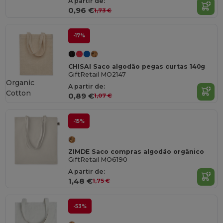
A partir de:
0,96 €
1,73 €
-17%
CHISAI Saco algodão pegas curtas 140g
GiftRetail MO2147
Organic
A partir de:
Cotton
0,89 €
1,07 €
-15%
ZIMDE Saco compras algodão orgânico
GiftRetail MO6190
A partir de:
1,48 €
1,75 €
-53%