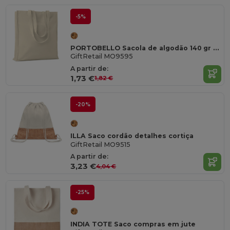
-5%
PORTOBELLO Sacola de algodão 140 gr / m²
GiftRetail MO9595
A partir de:
1,73 €
1,82 €
-20%
ILLA Saco cordão detalhes cortiça
GiftRetail MO9515
A partir de:
3,23 €
4,04 €
-25%
INDIA TOTE Saco compras em jute