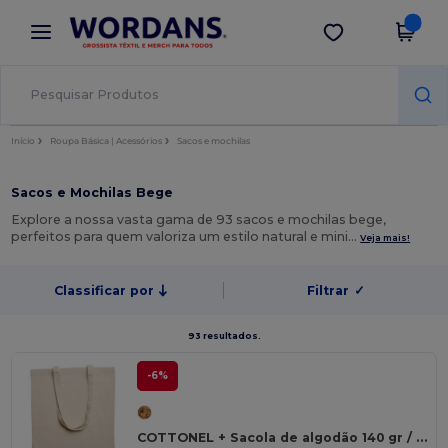
×
App Wordans
Obter app
Melhores preços na app!
Início
Roupa Básica | Acessórios
Sacos e mochilas
Sacos e Mochilas Bege
Explore a nossa vasta gama de 93 sacos e mochilas bege,
perfeitos para quem valoriza um estilo natural e mini…
Veja mais!
Classificar por
Filtrar
✓
93 resultados.
-6%
COTTONEL + Sacola de algodão 140 gr / m²