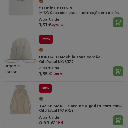
Stamina BO7618
MISO Saco ideal para sublimação em poliéster resistente e suave
A partir de:
1,31 €
2,76 €
-29%
HUNDRED Mochila asas cordão
GiftRetail MO8337
Organic
A partir de:
Cotton
1,35 €
1,89 €
-18%
TASKE SMALL Saco de algodão com cordão
GiftRetail MO9728
A partir de:
0,98 €
1,19 €