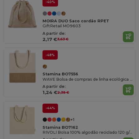
-40%
MOIRA DUO Saco cordão RPET
GiftRetail MO9603
A partir de:
2,17 €
3,63 €
-48%
Stamina BO7556
WAVE Bolsa de compras de linha ecológica em algodão de 120 gsm e juta
A partir de:
1,24 €
2,38 €
-44%
+1
Stamina BO7162
RIVOLI Bolsa 100% algodão reciclado 120 g/m² em acabamento marmoreado com alças de 70cm