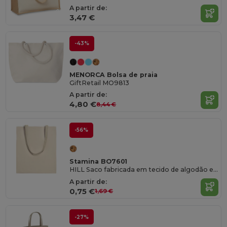
A partir de:
3,47 €
-43%
MENORCA Bolsa de praia
GiftRetail MO9813
A partir de:
4,80 €
8,44 €
-56%
Stamina BO7601
HILL Saco fabricada em tecido de algodão em cor natural
A partir de:
0,75 €
1,69 €
-27%