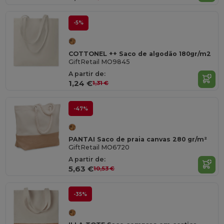
-5%
COTTONEL ++ Saco de algodão 180gr/m2
GiftRetail MO9845
A partir de:
1,24 €
1,31 €
-47%
PANTAI Saco de praia canvas 280 gr/m²
GiftRetail MO6720
A partir de:
5,63 €
10,53 €
-35%