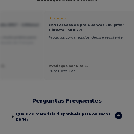
★ ★ ★ ★ ☆
ão RPET - GiftRetail
PANTAI Saco de praia canvas 280 gr/m² -
GiftRetail MO6720
, muito prático para
Produtos com medidas ideais e resistente
aduzido de Français
 A.
Avaliação por Rita S.
Pure Hertz, Lda
Perguntas Frequentes
Quais os materiais disponíveis para os sacos
bege?