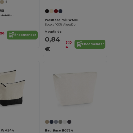
+1
751
sintético
Westford mill WM115
Sacola 100% Algodão
A partir de:
,20
Encomendar
0,84
3,10
Encomendar
€
€
ll WM544
Bag Base BG724