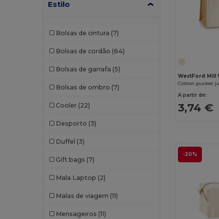
Estilo
Bolsas de cintura
(7)
Bolsas de cordão
(64)
Bolsas de garrafa
(5)
WestFord Mil
Cotton pucket ju
Bolsas de ombro
(7)
A partir de:
3,74 €
Cooler
(22)
Desporto
(3)
Duffel
(3)
-20%
Gift bags
(7)
Mala Laptop
(2)
Malas de viagem
(11)
Mensageiros
(11)