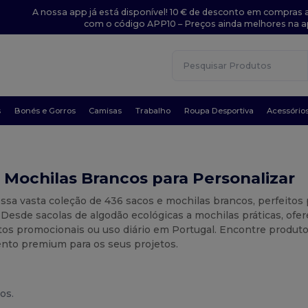
A nossa app já está disponível! 10 € de desconto em compras a
com o código APP10 – Preços ainda melhores na a
s
Bonés e Gorros
Camisas
Trabalho
Roupa Desportiva
Acessório
 Mochilas Brancos para Personalizar
ssa vasta coleção de 436 sacos e mochilas brancos, perfeitos 
 Desde sacolas de algodão ecológicas a mochilas práticas, ofe
os promocionais ou uso diário em Portugal. Encontre produtos
to premium para os seus projetos.
os.