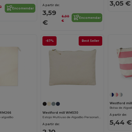
3,05 €
A partir de:
0
Encomendar
3,59
6,00
Encomendar
€
€
-67%
Best Seller
Personalize-o!
Personalize-o!
Westford mi
 WM266
Westford mill WM530
A partir de:
e algodão
Estojo Multiuso de Algodão Personalizável
5,44 €
A partir de:
2,10