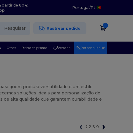
 partir de 80 €
Portugal
/
Pt
pp!
Pesquisar
Rastrear pedido
s
Otros
Brindes promo
Vendas
Personaliza-o!
para quem procura versatilidade e um estilo
recemos soluções ideais para personalização de
 de alta qualidade que garantem durabilidade e
1
2
3
9