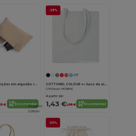
-28%
Personalize-o!
+17
Bolsa multifunções em algodão reciclado (70%) e poliéster (30% rPET) (140 g/m²)
COTTONEL COLOUR ++ Saco de algodão 180gr/m2 MO9846-
GiftRetail MO9846
A partir de:
1,43 €
Encomendar
Encomendar
35 €
1,98 €
Organic
Cotton
-59%