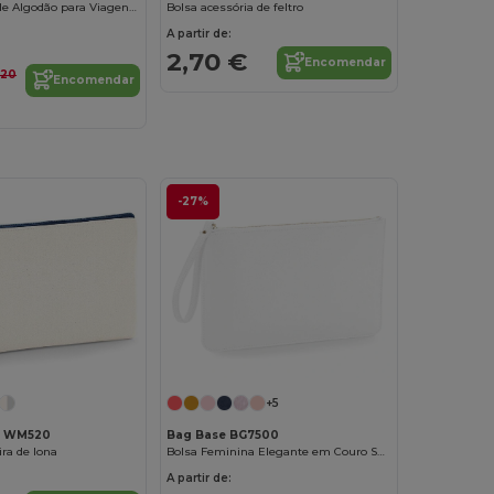
Bolsa Versátil de Algodão para Viagens e Decoração
Bolsa acessória de feltro
A partir de:
2,70 €
Encomendar
,20
Encomendar
-27%
+5
ll WM520
Bag Base BG7500
ira de lona
Bolsa Feminina Elegante em Couro Saffiano
A partir de: