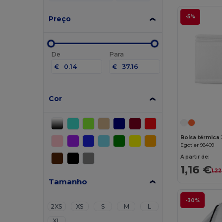
-5%
Preço
De
Para
€
€
Cor
Egotier 98409
A partir de:
1,16 €
1,2
Tamanho
-30%
2XS
XS
S
M
L
XL