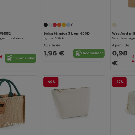
Personalize-o!
Personalize-o!
+1
 WM552
Bolsa térmica 3 L em 600D
Westford mil
agem multiuso
Egotier 98406
Saco de aniag
A partir de:
A partir de:
1,96 €
0,98
Encomendar
66
4
Encomendar
€
€
-40%
-27%
Personalize-o!
Personalize-o!