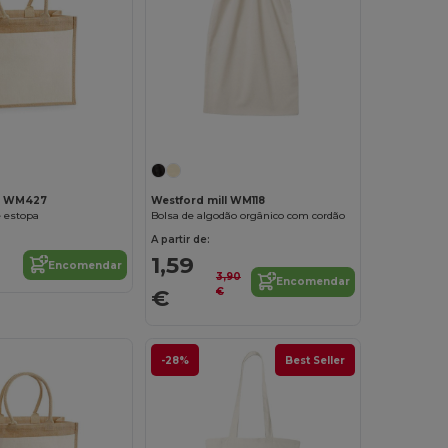
Personalize-o!
Personalize-o!
ll WM427
Westford mill WM118
e estopa
Bolsa de algodão orgânico com cordão
A partir de:
1,59
Encomendar
3,90
Encomendar
€
€
-28%
Best Seller