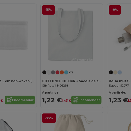
-15%
-9%
Personalize-o!
Personalize-o!
+17
Bolsa térmica 3 L em non-woven (80 g/m²)
COTTONEL COLOUR + Sacola de algodão 140 gr / m²
GiftRetail MO9268
Egotier 92077
A partir de:
A partir de:
1,22 €
1,23 €
Encomendar
Encomendar
2 €
1,43 €
1,
-75%