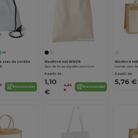
Personalize-o!
Personalize-o!
+9
a asas de cordão
Westford mill WM216
Westford mi
08
Saco de fio de algodão premium
Grande saco d
A partir de:
A partir de:
1,10
5,76 €
07
4,34
Encomendar
Encomendar
€
€