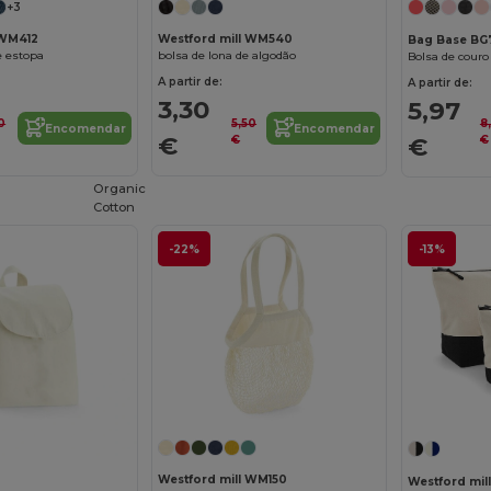
+3
 WM412
Westford mill WM540
Bag Base BG
e estopa
bolsa de lona de algodão
Bolsa de couro 
A partir de:
A partir de:
3,30
5,97
0
5,50
8
Encomendar
Encomendar
€
€
€
€
Organic
Cotton
-22%
-13%
Personalize-o!
Westford mill WM150
Westford mi