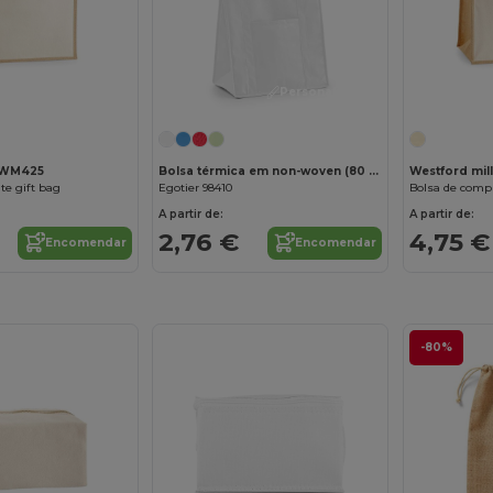
Personalize-o!
Personalize-o!
l WM425
Bolsa térmica em non-woven (80 g/m²)
Westford mi
te gift bag
Egotier 98410
Bolsa de compr
A partir de:
A partir de:
2,76 €
4,75 €
Encomendar
Encomendar
-80%