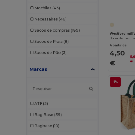
Mochilas
(43)
Necessaires
(46)
Sacos de compras
(189)
Westford mill
Bolsa de maqui
Sacos de Praia
(8)
A partir de:
4,50
Sacos de Pão
(3)
5,
€
€
Marcas
-1%
ATF
(3)
Bag Base
(39)
Bagbase
(10)