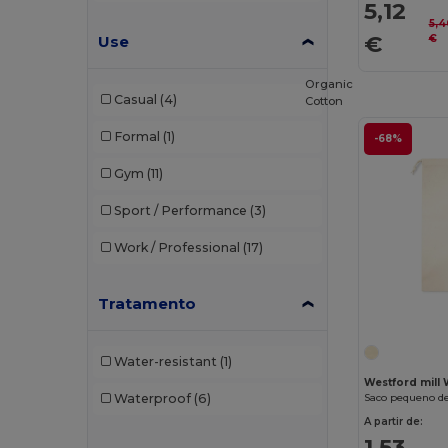
5,12
5,4
€
Use
€
Organic
Casual
(4)
Cotton
Formal
(1)
-68%
Gym
(11)
Sport / Performance
(3)
Work / Professional
(17)
Tratamento
Water-resistant
(1)
Westford mill
Saco pequeno d
Waterproof
(6)
A partir de:
1,53