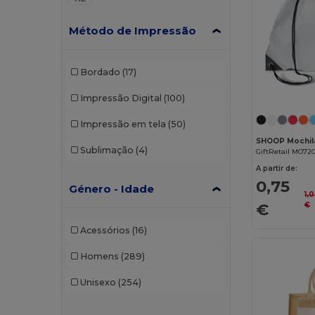
Método de Impressão
Bordado
(17)
Impressão Digital
(100)
Impressão em tela
(50)
SHOOP Mochil
Sublimação
(4)
GiftRetail MO72
A partir de:
0,75
Género - Idade
1,
€
€
Acessórios
(16)
Homens
(289)
Unisexo
(254)