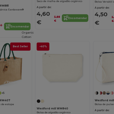
Saco de malha de algodão orgânico
 WM881
A partir de:
A partir de:
gânica Eardaware®
4,60
4,50
5,88
5
Encomendar
€
€
€
€
20
Encomendar
Organic
Cotton
Best Seller
-40%
Personalize-o!
Personalize-o!
+5
l WM407
Westford mi
 de estopa
Bolsa de pulse
Westford mill WM840
A partir de:
Bolsa de algodão orgânico