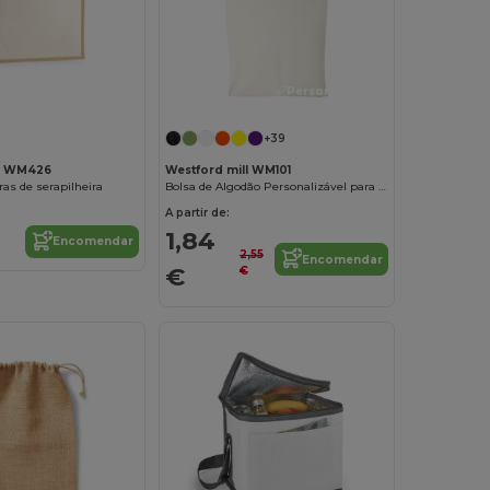
Personalize-o!
Personalize-o!
+39
ll WM426
Westford mill WM101
as de serapilheira
Bolsa de Algodão Personalizável para Ombro
A partir de:
1,84
Encomendar
2,55
Encomendar
€
€