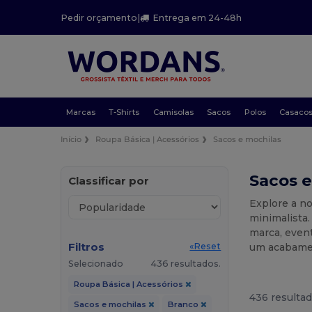
Pedir orçamento
|
Entrega em 24-48h
Marcas
T-Shirts
Camisolas
Sacos
Polos
Casaco
Início
Roupa Básica | Acessórios
Sacos e mochilas
Sacos e
Classificar por
Explore a no
minimalista.
marca, event
Filtros
um acabamen
«Reset
Selecionado
436 resultados.
Roupa Básica | Acessórios
436 resultad
Sacos e mochilas
Branco