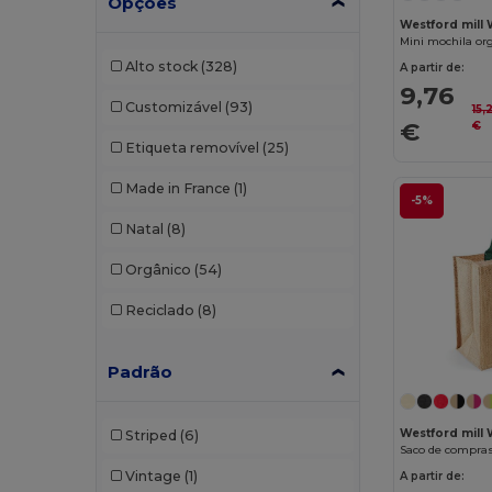
Opções
Stamina
(22)
Westford mill
Mini mochila or
Valento
(54)
Alto stock
(328)
A partir de:
Westford mill
(130)
9,76
Customizável
(93)
15,
€
€
Etiqueta removível
(25)
Made in France
(1)
-5%
Natal
(8)
Orgânico
(54)
Reciclado
(8)
Padrão
Westford mil
Striped
(6)
Saco de compras
Vintage
(1)
A partir de: