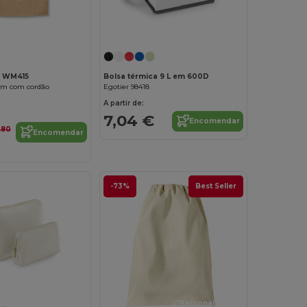
Personalize-o!
Personalize-o!
l WM415
Bolsa térmica 9 L em 600D
em com cordão
Egotier 98418
A partir de:
7,04 €
Encomendar
,80
Encomendar
-73%
Best Seller
Personalize-o!