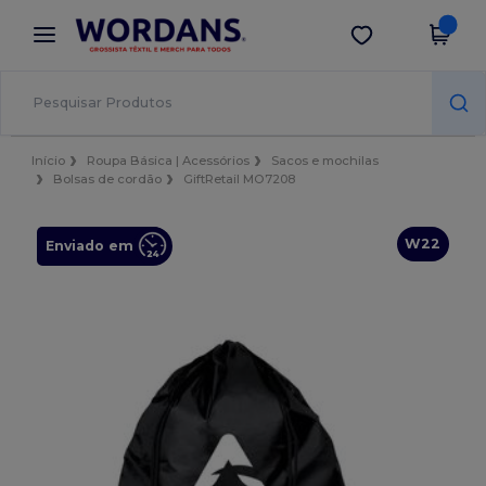
×
App Wordans
Obter app
Melhores preços na app!
Início
Roupa Básica | Acessórios
Sacos e mochilas
Bolsas de cordão
GiftRetail MO7208
W22
Enviado em