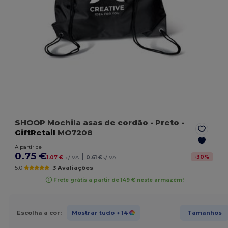
SHOOP Mochila asas de cordão
- Preto
-
GiftRetail
MO7208
A partir de
0.75 €
|
-
30
%
1.07 €
c/IVA
0.61 €
s/IVA
5.0
3 Avaliações
Frete grátis a partir de 149 € neste armazém!
Escolha a cor:
Mostrar tudo
+ 14
Tamanhos