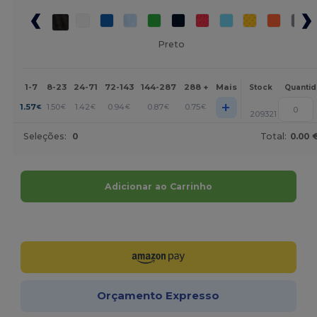
Preto
1-7
8-23
24-71
72-143
144-287
288 +
Mais
Stock
Quanti
+
1.57
1.50
1.42
0.94
0.87
0.75
€
€
€
€
€
€
209321
Seleções:
0
Total:
0.00 
Adicionar ao Carrinho
Personalize-o!
Orçamento Expresso