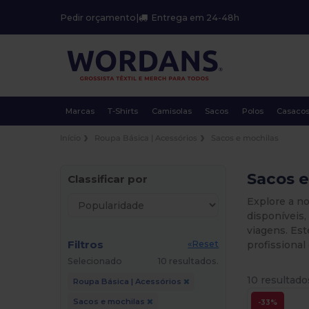
Pedir orçamento
|
Entrega em 24-48h
Marcas
T-Shirts
Camisolas
Sacos
Polos
Casaco
Início
Roupa Básica | Acessórios
Sacos e mochilas
Sacos 
Classificar por
Explore a n
disponíveis,
viagens. Est
Filtros
profissional
«Reset
Selecionado
10 resultados.
10 resultado
Roupa Básica | Acessórios
Sacos e mochilas
-33%