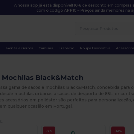
A nossa app já está disponível! 10 € de desconto em compras a
com o código APP10 – Preços ainda melhores na a
s
Bonés e Gorros
Camisas
Trabalho
Roupa Desportiva
Acessório
e Mochilas Black&Match
ossa gama de sacos e mochilas Black&Match, concebida para of
 desde mochilas urbanas a sacos de desporto de 85L, encontrar
es acessórios em poliéster são perfeitos para personalização
 em qualquer ocasião em Portugal.
s.
-7%
-41%