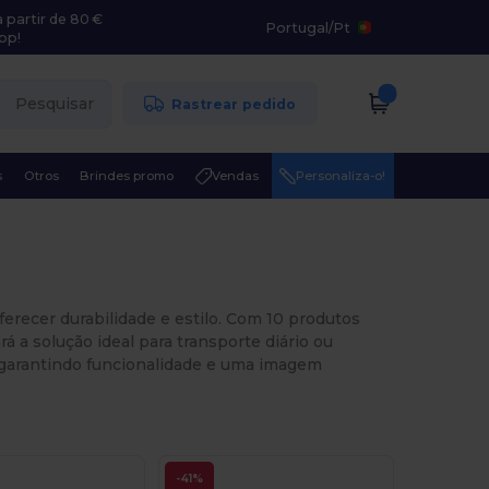
 partir de 80 €
Portugal
/
Pt
pp!
Pesquisar
Rastrear pedido
s
Otros
Brindes promo
Vendas
Personaliza-o!
erecer durabilidade e estilo. Com 10 produtos
á a solução ideal para transporte diário ou
, garantindo funcionalidade e uma imagem
-41%