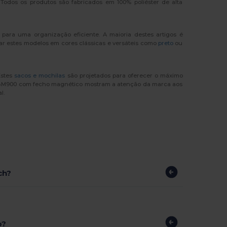
Todos os produtos são fabricados em 100% poliéster de alta
para uma organização eficiente. A maioria destes artigos é
ar estes modelos em cores clássicas e versáteis como
preto
ou
Estes
sacos e mochilas
são projetados para oferecer o máximo
as BM900 com fecho magnético mostram a atenção da marca aos
l.
ch?
o?