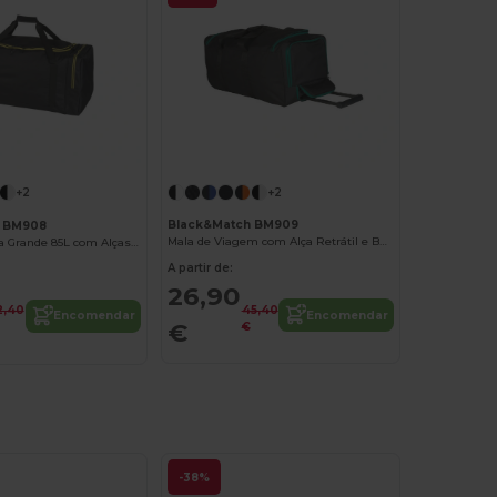
+2
+2
Black&Match BM909
h BM908
Mala de Viagem com Alça Retrátil e Bolsos
Bolsa Esportiva Grande 85L com Alças e Bolsos
A partir de:
26,90
45,40
2,40
Encomendar
Encomendar
€
€
-38%