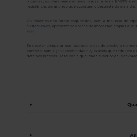
organização. Para viagens mais longas, a mala BM909 desta
WK. Designed To Work
(4)
resistência, garantindo que suportam o desgaste do dia a dia.
Os detalhes não foram esquecidos, com a inclusão de
zípe
customizável
, apresentando áreas de impressão amplas que sã
azul
.
Se desejar comparar com outras marcas de prestígio no mer
conforto, com alças acolchoadas e ajustáveis que reduzem o
detalhes práticos. Descubra a qualidade superior da Black&M
Qua
As