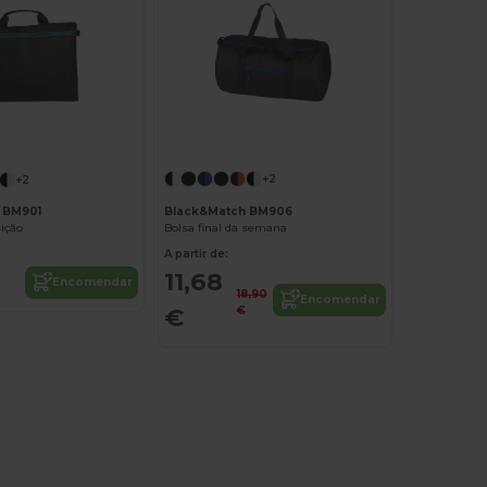
+2
+2
Black&Match BM906
 BM901
Bolsa final da semana
ição
A partir de:
11,68
Encomendar
18,90
Encomendar
€
€