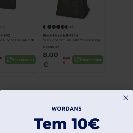
+2
+2
BM902
Black&Match BM904
ro Urbana Black&Match
Mochila Versátil de Poliéster com Alças Acolchoadas
A partir de:
8,00
10
11,90
Encomendar
Encomendar
€
€
Tem 10€