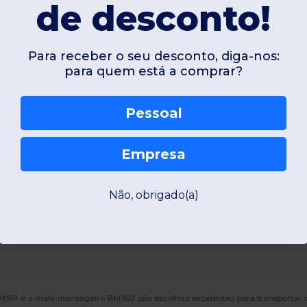
de desconto!
Para receber o seu desconto, diga-nos:
para quem está a comprar?
Pessoal
Empresa
os acessórios. A nossa coleção de sacos e mochilas foi cuidadosamente sele
ema, o saco de desporto BM908 de 85L e o BM907 de 55L oferecem espaço ampl
Não, obrigado(a)
BM905 apresentam um design leve, elegante e moderno, sendo muito populares 
o BM901 e a mala mensageiro BM902 são escolhas excelentes para transportar