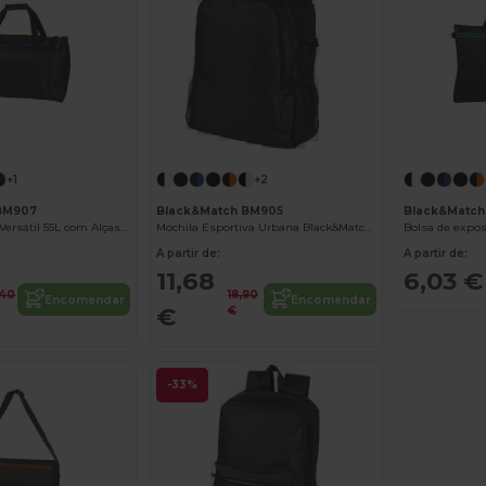
+1
+2
BM907
Black&Match BM905
Black&Match
Bolsa Esportiva Versátil 55L com Alças Reforçadas
Mochila Esportiva Urbana Black&Match BM905
Bolsa de expos
A partir de:
A partir de:
11,68
6,03 €
,40
18,90
Encomendar
Encomendar
€
€
-33%