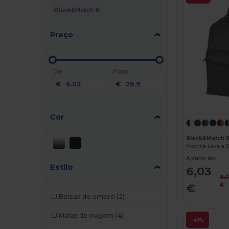
Black&Match
Preço
De
Para
€
€
Cor
Black&Match 
A partir de:
Estilo
6,03
9,
€
€
Bolsas de ombro
(2)
Malas de viagem
(4)
-41%