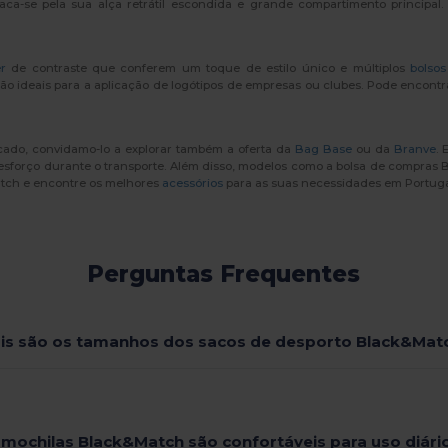
ca-se pela sua alça retrátil escondida e grande compartimento principal. 
r
de contraste que conferem um toque de estilo único e múltiplos
bolsos
o ideais para a aplicação de logótipos de empresas ou clubes. Pode encontr
cado, convidamo-lo a explorar também a oferta da
Bag Base
ou da
Branve
. 
 esforço durante o transporte. Além disso, modelos como a bolsa de compr
atch e encontre os melhores
acessórios
para as suas necessidades em Portuga
Perguntas Frequentes
is são os tamanhos dos sacos de desporto Black&Mat
 mochilas Black&Match são confortáveis para uso diári