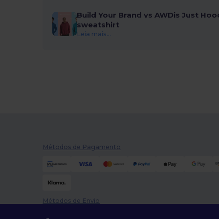
Build Your Brand vs AWDis Just Hoo
sweatshirt
Leia mais...
Métodos de Pagamento
Métodos de Envio