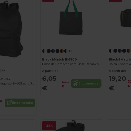
+2
Black&Matc
Black&Match BM900
Bolsa de Compras com Base Removível e Fecho Magnético
+2
A partir de:
A partir de:
19,20
6,05
BM903
3
6,50
Encomendar
Mochila Leve e Elegante BM903 para Jovens
€
€
€
€
00
Encomendar
-38%