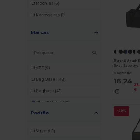
Mochilas
(3)
Necessaires
(1)
Marcas
Black&Match 
ATF
(9)
A partir de:
16,24
Bag Base
(148)
27
€
€
Bagbase
(41)
Black&Match
(10)
-40%
Padrão
Branve
(7)
Build Your Brand
(1)
Striped
(1)
Case Logic
(8)