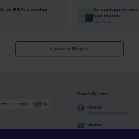
ds vs B&C: a melhor
As vantagens dos 
sua marca
Leia mais...
Ir para o Blog
Contate-nos
Cliente
cliente@wordans.pt
Vendas
vendas@wordans.pt