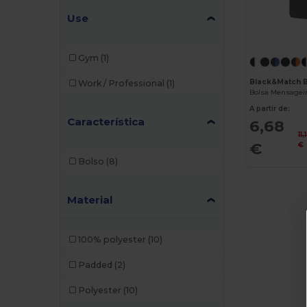
Use
Craghoppers
(1)
Egotier
(93)
Gym
(1)
EgotierPro
(3)
Black&Match 
Work / Professional
(1)
Bolsa Mensagei
GiftRetail
(208)
A partir de:
Característica
Herschel
(2)
6,68
11,
€
€
Kimood
(222)
Bolso
(8)
Korntex
(1)
Label Serie
(10)
Material
Malfini
(5)
100% polyester
(10)
Mantis
(2)
Padded
(2)
Neutral
(12)
Polyester
(10)
NewGen
(10)