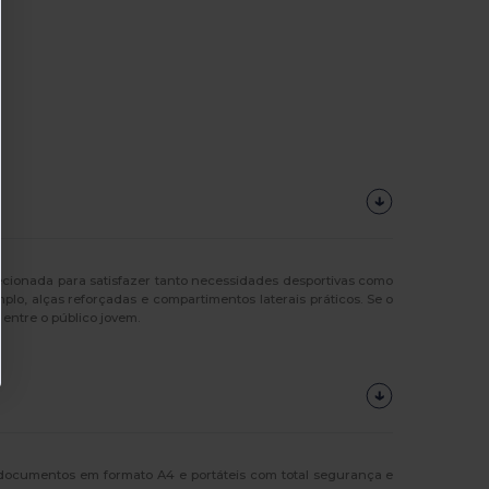
cionada para satisfazer tanto necessidades desportivas como
o, alças reforçadas e compartimentos laterais práticos. Se o
entre o público jovem.
 documentos em formato A4 e portáteis com total segurança e