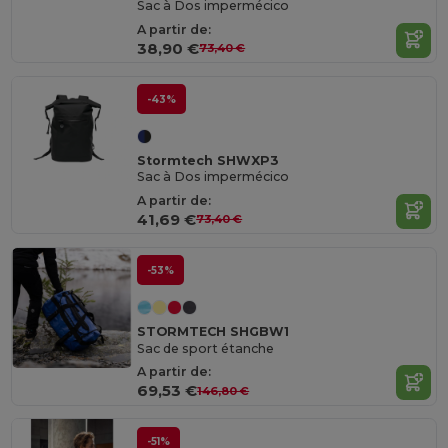
Sac à Dos impermécico
A partir de:
38,90 €
73,40 €
-43%
Stormtech SHWXP3
Sac à Dos impermécico
A partir de:
41,69 €
73,40 €
-53%
STORMTECH SHGBW1
Sac de sport étanche
A partir de:
69,53 €
146,80 €
-51%