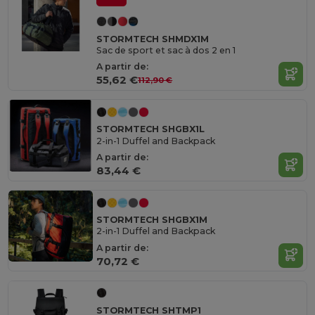
STORMTECH SHMDX1M
Sac de sport et sac à dos 2 en 1
A partir de:
55,62 €
112,90 €
STORMTECH SHGBX1L
2-in-1 Duffel and Backpack
A partir de:
83,44 €
STORMTECH SHGBX1M
2-in-1 Duffel and Backpack
A partir de:
70,72 €
STORMTECH SHTMP1