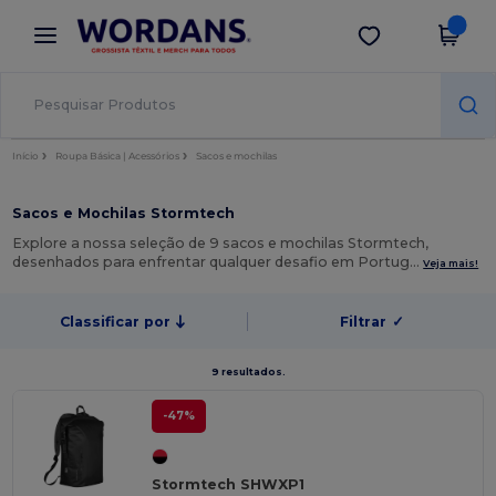
×
App Wordans
Obter app
Melhores preços na app!
Início
Roupa Básica | Acessórios
Sacos e mochilas
Sacos e Mochilas Stormtech
Explore a nossa seleção de 9 sacos e mochilas Stormtech,
desenhados para enfrentar qualquer desafio em Portug…
Veja mais!
Classificar por
Filtrar
✓
9 resultados.
-47%
Stormtech SHWXP1