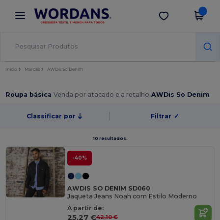
×
App Wordans
Obter app
Melhores preços na app!
Início
Marcas
AWDis So Denim
Roupa básica
Venda por atacado e a retalho
AWDis So Denim
Classificar por
Filtrar
✓
10 resultados.
-40%
AWDIS SO DENIM SD060
Jaqueta Jeans Noah com Estilo Moderno
A partir de:
25,27 €
42,10 €