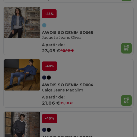
-45%
AWDIS SO DENIM SD065
Jaqueta Jeans Olivia
A partir de:
23,05 €
42,10 €
-40%
AWDIS SO DENIM SD004
Calça Jeans Max Slim
A partir de:
21,06 €
35,10 €
-40%