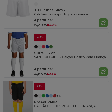
TH Clothes 30297
Calções de desporto para criança
A partir de:
6,29 €
8,60 €
-45%
SOL'S 01222
SAN SIRO KIDS 2 Calção Básico Para Criança
A partir de:
4,65 €
6,41 €
-18%
+3
ProAct PA103
CALÇÃO DE DESPORTO DE CRIANÇA