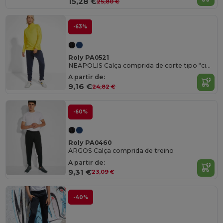
15,28 €
25,80 €
-63%
Roly PA0521
NEAPOLIS Calça comprida de corte tipo “cigarro”
A partir de:
9,16 €
24,82 €
-60%
Roly PA0460
ARGOS Calça comprida de treino
A partir de:
9,31 €
23,09 €
-40%