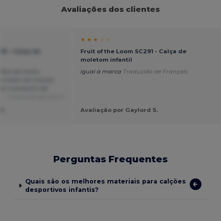
Avaliações dos clientes
★ ★ ★ ☆ ☆
91 - Calça de
Fruit of the Loom SC291 - Calça de
moletom infantil
fato de treino
igual à marca
Traduzido de Français
o maior de criança
ue o tamanho de
...
Traduzido de Dutch
U.
Avaliação por Gaylord S.
Perguntas Frequentes
Quais são os melhores materiais para calções
desportivos infantis?