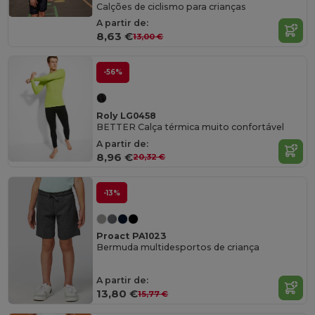
Calções de ciclismo para crianças
A partir de:
8,63 €
13,00 €
-56%
Roly LG0458
BETTER Calça térmica muito confortável
A partir de:
8,96 €
20,32 €
-13%
Proact PA1023
Bermuda multidesportos de criança
A partir de:
13,80 €
15,77 €