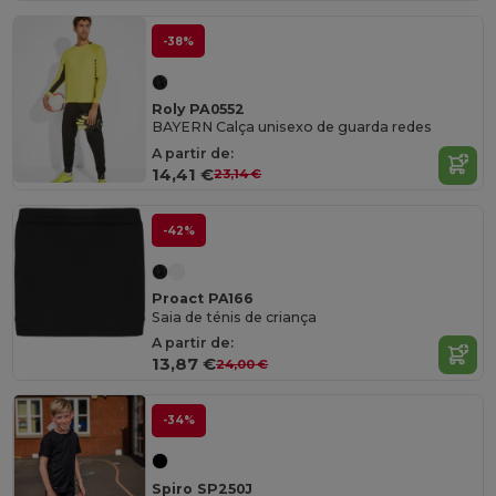
-38%
Roly PA0552
BAYERN Calça unisexo de guarda redes
A partir de:
14,41 €
23,14 €
-42%
Proact PA166
Saia de ténis de criança
A partir de:
13,87 €
24,00 €
-34%
Spiro SP250J