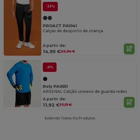
-33%
PROACT PA1041
Calças de desporto de criança
A partir de:
14,95 €
22,34 €
-31%
Roly PA0551
ARSENAL Calção unisexo de guarda redes
A partir de:
11,92 €
17,31 €
Exibindo Todos Os Produtos.