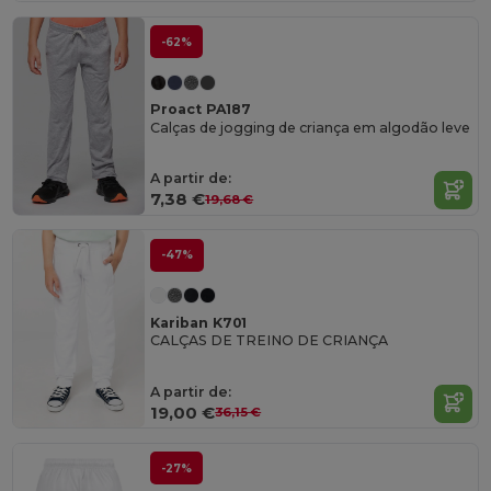
-62%
Proact PA187
Calças de jogging de criança em algodão leve
A partir de:
7,38 €
19,68 €
-47%
Kariban K701
CALÇAS DE TREINO DE CRIANÇA
A partir de:
19,00 €
36,15 €
-27%