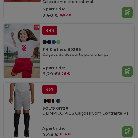
Calça de moletom infantil
A partir de:
9,48 €
15,90 €
-24%
TH Clothes 30296
Calções de desporto para criança
A partir de:
6,29 €
8,26 €
-56%
SOL'S 01720
OLIMPICO KIDS Calções Com Contraste Para Criança
A partir de:
4,43 €
10,14 €