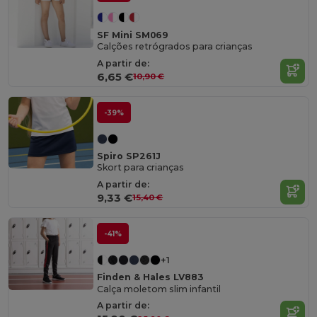
SF Mini SM069
Calções retrógrados para crianças
A partir de:
6,65 €
10,90 €
-39%
Spiro SP261J
Skort para crianças
A partir de:
9,33 €
15,40 €
-41%
+1
Finden & Hales LV883
Calça moletom slim infantil
A partir de: