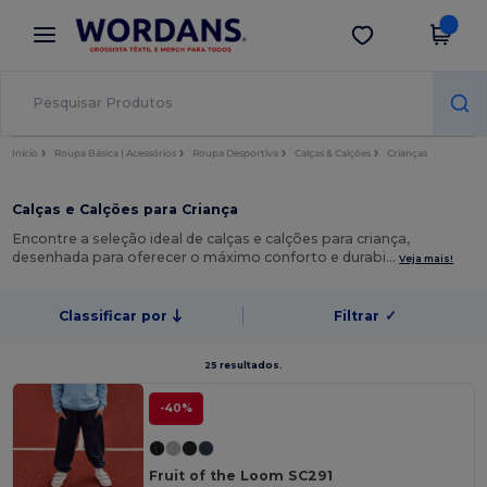
×
App Wordans
Obter app
Melhores preços na app!
Início
Roupa Básica | Acessórios
Roupa Desportiva
Calças & Calções
Crianças
Calças e Calções para Criança
Encontre a seleção ideal de calças e calções para criança,
desenhada para oferecer o máximo conforto e durabi…
Veja mais!
Classificar por
Filtrar
✓
25 resultados.
-40%
Fruit of the Loom SC291