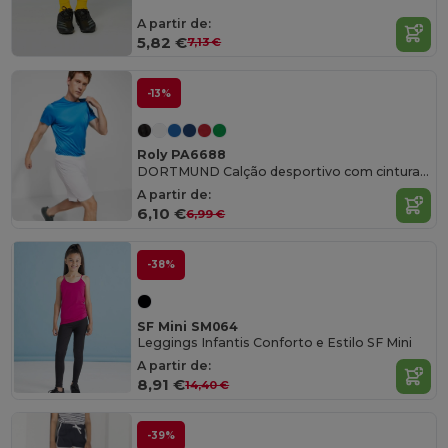
A partir de:
5,82 €
7,13 €
-13%
Roly PA6688
DORTMUND Calção desportivo com cintura elástica ajustável com cordão interior e pesponto de segurança
A partir de:
6,10 €
6,99 €
-38%
SF Mini SM064
Leggings Infantis Conforto e Estilo SF Mini
A partir de:
8,91 €
14,40 €
-39%