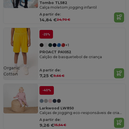
Tombo TL582
Calça moletom jogging infantil
A partir de:
14,84 €
24,70 €
-25%
+1
PROACT PA1052
Calção de basquetebol de criança
Organic
A partir de:
Cotton
7,25 €
9,66 €
-40%
Larkwood LW850
Calças de jogging eco-responsáveis de criança
A partir de:
9,26 €
15,54 €