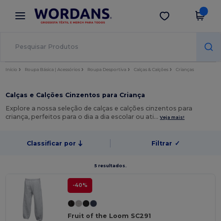
×
App Wordans
Obter app
Melhores preços na app!
Início
Roupa Básica | Acessórios
Roupa Desportiva
Calças & Calções
Crianças
Calças e Calções Cinzentos para Criança
Explore a nossa seleção de calças e calções cinzentos para
criança, perfeitos para o dia a dia escolar ou ati…
Veja mais!
Classificar por
Filtrar
✓
5 resultados.
-40%
Fruit of the Loom SC291