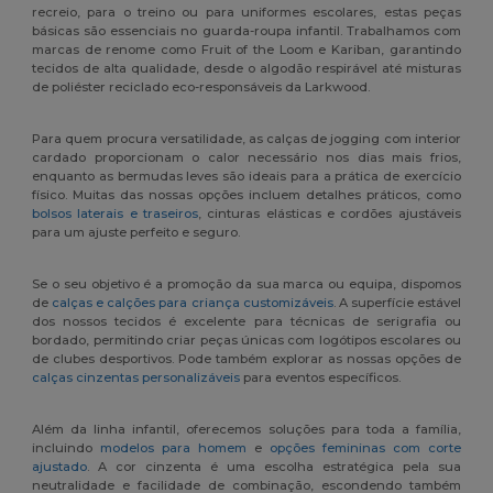
recreio, para o treino ou para uniformes escolares, estas peças
básicas são essenciais no guarda-roupa infantil. Trabalhamos com
marcas de renome como Fruit of the Loom e Kariban, garantindo
tecidos de alta qualidade, desde o algodão respirável até misturas
de poliéster reciclado eco-responsáveis da Larkwood.
Para quem procura versatilidade, as calças de jogging com interior
cardado proporcionam o calor necessário nos dias mais frios,
enquanto as bermudas leves são ideais para a prática de exercício
físico. Muitas das nossas opções incluem detalhes práticos, como
bolsos laterais e traseiros
, cinturas elásticas e cordões ajustáveis
para um ajuste perfeito e seguro.
Se o seu objetivo é a promoção da sua marca ou equipa, dispomos
de
calças e calções para criança customizáveis
. A superfície estável
dos nossos tecidos é excelente para técnicas de serigrafia ou
bordado, permitindo criar peças únicas com logótipos escolares ou
de clubes desportivos. Pode também explorar as nossas opções de
calças cinzentas personalizáveis
para eventos específicos.
Além da linha infantil, oferecemos soluções para toda a família,
incluindo
modelos para homem
e
opções femininas com corte
ajustado
. A cor cinzenta é uma escolha estratégica pela sua
neutralidade e facilidade de combinação, escondendo também