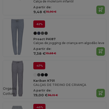
Calça de moletom infantil
A partir de:
9,48 €
15,90 €
-62%
Proact PA187
Calças de jogging de criança em algodão leve
A partir de:
7,38 €
19,68 €
-47%
Kariban K701
CALÇAS DE TREINO DE CRIANÇA
Organic
A partir de:
Cotton
19,00 €
36,15 €
-40%