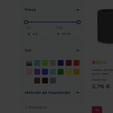
Preço
De
Para
€
€
Cor
Caneca em ce
Egotier 93887
A partir de:
2,76 €
Método de Impressão
Bordado
(1)
-3%