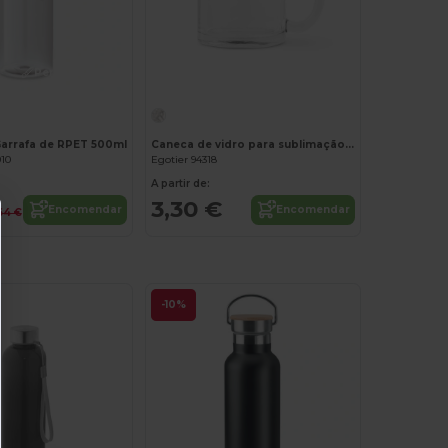
Personalize-o!
arrafa de RPET 500ml
Caneca de vidro para sublimação 350 mL
910
Egotier 94318
A partir de:
3,30 €
Encomendar
Encomendar
64 €
-10%