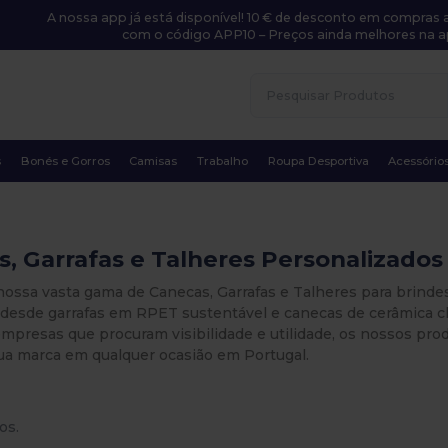
A nossa app já está disponível! 10 € de desconto em compras a
com o código APP10 – Preços ainda melhores na a
s
Bonés e Gorros
Camisas
Trabalho
Roupa Desportiva
Acessório
, Garrafas e Talheres Personalizados
nossa vasta gama de Canecas, Garrafas e Talheres para brinde
esde garrafas em RPET sustentável e canecas de cerâmica clás
empresas que procuram visibilidade e utilidade, os nossos pro
sua marca em qualquer ocasião em Portugal.
os.