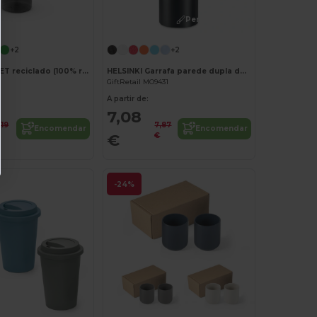
Personalize-o!
+2
+2
Garrafa em PET reciclado (100% rPET) com acabamento translúcido brilhante 600 mL
HELSINKI Garrafa parede dupla de 500 ml
GiftRetail MO9431
A partir de:
7,08
,19
7,87
Encomendar
Encomendar
€
€
€
-24%