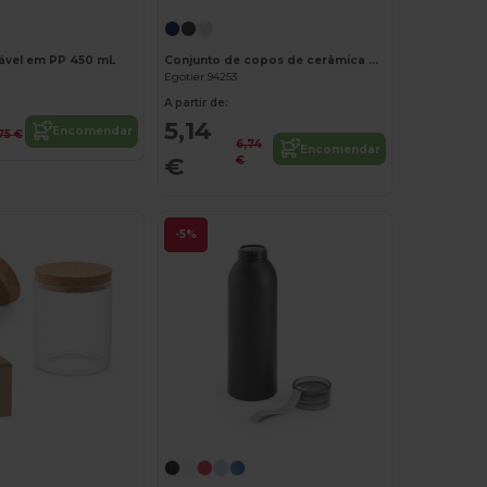
zável em PP 450 mL
Conjunto de copos de cerâmica 280 mL
Egotier 94253
A partir de:
5,14
Encomendar
,75 €
6,74
Encomendar
€
€
-5%