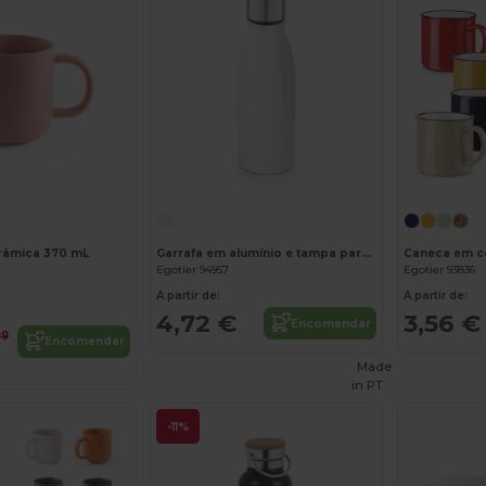
râmica 370 mL
Garrafa em alumínio e tampa para sublimação 500 mL
Caneca em c
Egotier 94957
Egotier 93836
A partir de:
A partir de:
4,72 €
3,56 €
Encomendar
89
Encomendar
Made
in
PT
-11%