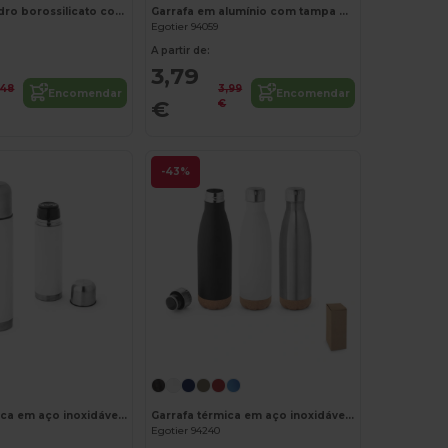
Frasco em vidro borossilicato com tampa de cortiça 700 mL
Garrafa em alumínio com tampa em PP 660 mL
Egotier 94059
A partir de:
3,79
,48
3,99
Encomendar
Encomendar
€
€
-43%
Garrafa térmica em aço inoxidável para sublimação 500 mL
Garrafa térmica em aço inoxidável e base em cortiça 560 mL
Egotier 94240