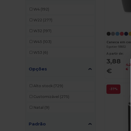
Mepal
(8)
W4
(192)
Ocean Bottle
(8)
W22
(277)
Originalhome
(3)
W32
(197)
SCX.design
(2)
W45
(103)
Caneca em ce
Egotier 93832
Seasons
(10)
W53
(6)
A partir de:
Stamina
(192)
3,88
4,
Opções
Stanley®
(10)
€
€
Alto stock
(729)
-37%
Customizável
(275)
Natal
(9)
Padrão