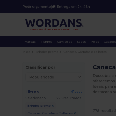
Pedir orçamento
|
Entrega em 24-48h
Marcas
T-Shirts
Camisolas
Sacos
Polos
Casaco
Início
Brindes promo
Canecas, Garrafas e Talheres
Canecas
Classificar por
Descubra a 
oferecemos d
Ideais para 
Filtros
destacar a 
«Reset
Selecionado
775 resultados.
Brindes promo
775 resultad
Canecas, Garrafas e Talheres