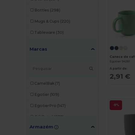
Bottles
(298)
Mugs & Cups
(220)
Tableware
(30)
Marcas
Egotier 94281
A partir de:
2,91 €
CamelBak
(7)
Egotier
(109)
-8%
EgotierPro
(147)
GiftRetail
(277)
Armazém
Larq
(2)