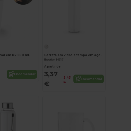
ival em PP 500 mL
Garrafa em vidro e tampa em aço inoxidável para sublimação 500 mL
Egotier 94317
A partir de:
3,37
Encomendar
3,43
Encomendar
€
€