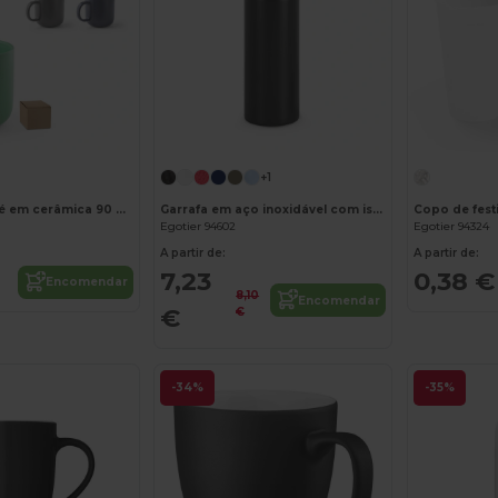
+1
Caneca de café em cerâmica 90 mL
Garrafa em aço inoxidável com isolamento a vácuo 570 mL
Copo de fest
Egotier 94602
Egotier 94324
A partir de:
A partir de:
7,23
0,38 €
Encomendar
8,10
Encomendar
€
€
-34%
-35%