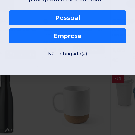
Personalize-o!
Pessoal
+4
UTAH GLASS Garrafa de vidro 500ml
Caneca em esmalte para sublimação 350 mL
Empresa
8
Egotier 94319
Egotier 54326
A partir de:
A partir de:
5,19 €
1,89
Encomendar
Não, obrigado(a)
95
2
Encomendar
€
-7%
Personalize-o!