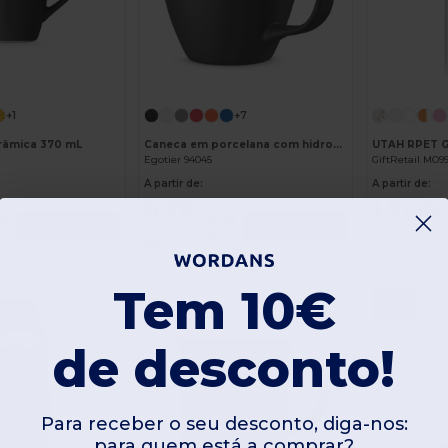
+1
+7
râmica 370 mL
Caneca em porcelana com hidroglaze 450 mL
UTAH RPET G
Egotier 94045
GiftRetail MO9
A partir de:
A partir de:
6,78
1,71 €
2,
20
10,33
Encomendar
Encomendar
€
€
Tem 10€
-14%
de desconto!
Para receber o seu desconto, diga-nos:
para quem está a comprar?