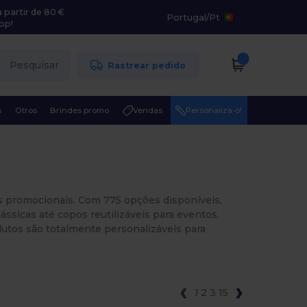
 partir de 80 €
Portugal
/
Pt
pp!
Pesquisar
Rastrear pedido
s
Otros
Brindes promo
Vendas
Personaliza-o!
s promocionais. Com 775 opções disponíveis,
sicas até copos reutilizáveis para eventos.
dutos são totalmente personalizáveis para
1
2
3
15