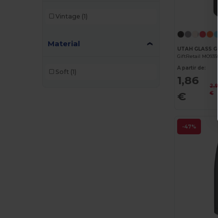
Vintage
(1)
Material
GiftRetail MO935
A partir de:
Soft
(1)
1,86
2,
€
€
-47%