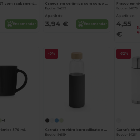
Garrafa em rPET com acabamento mate 600 mL
Caneca em cerâmica com corpo cilindrico 330 mL
Egotier 94273
Egotier 94079
A partir de:
A partir de:
3,94 €
4,55
Encomendar
Encomendar
5
€
€
-0%
-32%
+1
râmica 370 mL
Garrafa em vidro borossilicato e bambu 600 mL
Egotier 94699
Egotier 94264