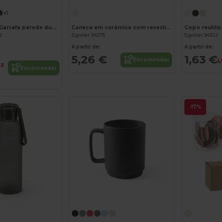
+1
BELO BOTTLE Garrafa parede dupla 500ml
Caneca em cerâmica com revestimento para sublimação 390 mL
Copo reutili
2
Egotier 94275
Egotier 94322
A partir de:
A partir de:
5,26 €
1,63 €
Encomendar
1
07
Encomendar
-17%