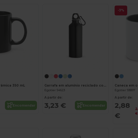
-3%
râmica 350 mL
Garrafa em alumínio reciclado com mosquetão 530 mL
Egotier 54623
Egotier 93897
A partir de:
A partir de:
3,23 €
2,88
Encomendar
Encomendar
2
€
€