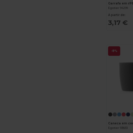
Egotier 94299
A partir de:
3,17 €
-8%
Caneca em ce
Egotier 93833