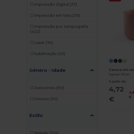
Impressão Digital
(37)
Impressão em tela
(210)
Impressão por tampografia
(422)
Laser
(74)
Sublimação
(20)
Género - Idade
Caneca em ce
Egotier 94244
A partir de:
4,72
Acessórios
(90)
4,
€
€
Unisexo
(50)
Estilo
Bebida
(224)