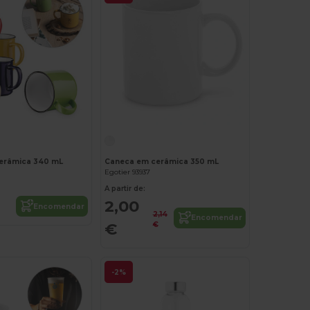
erâmica 340 mL
Caneca em cerâmica 350 mL
Egotier 93937
A partir de:
2,00
Encomendar
2,14
Encomendar
€
€
-2%