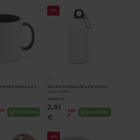
-5%
Caneca em cerâmica ideal para sublimação
Garrafa de desporto para sublimação 400 mL
Egotier 94042
A partir de:
2,81
,97
2,96
Encomendar
Encomendar
€
€
-6%