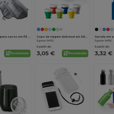
+1
Protetor solar para carros em PE e forrado a alumínio
Copo de viagem dobrável em Silicone e PP 250 mL
Egotier 94762
Egotier 94392
A partir de:
A partir de:
3,05 €
3,32 €
Encomendar
Encomendar
Personalize-o!