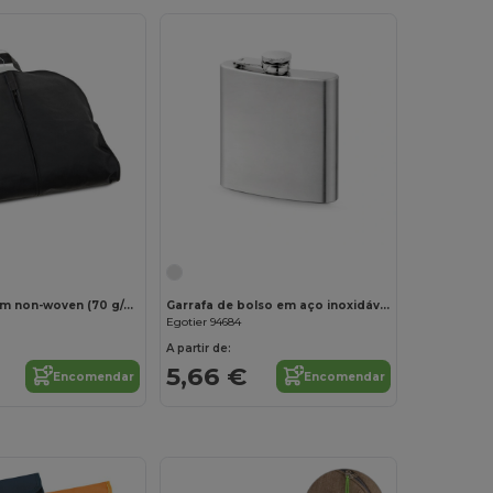
Personalize-o!
Personalize-o!
Porta-fatos em non-woven (70 g/m²)
Garrafa de bolso em aço inoxidável 180 mL
Egotier 94684
A partir de:
5,66 €
Encomendar
Encomendar