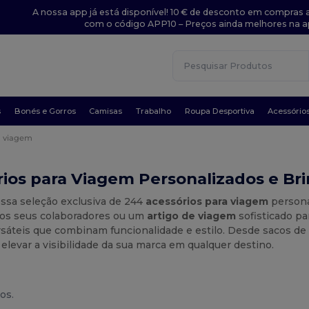
A nossa app já está disponível! 10 € de desconto em compras a
com o código APP10 – Preços ainda melhores na a
s
Bonés e Gorros
Camisas
Trabalho
Roupa Desportiva
Acessório
a viagem
ios para Viagem Personalizados e Br
ossa seleção exclusiva de 244
acessórios para viagem
persona
a os seus colaboradores ou um
artigo de viagem
sofisticado p
sáteis que combinam funcionalidade e estilo. Desde sacos de t
 elevar a visibilidade da sua marca em qualquer destino.
os.