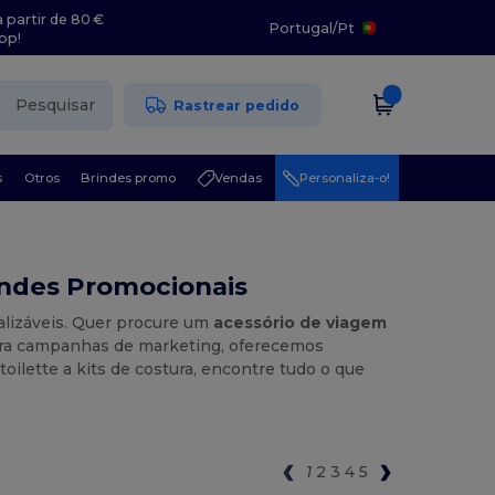
 partir de 80 €
Portugal
/
Pt
pp!
Pesquisar
Rastrear pedido
s
Otros
Brindes promo
Vendas
Personaliza-o!
indes Promocionais
lizáveis. Quer procure um
acessório de viagem
ara campanhas de marketing, oferecemos
oilette a kits de costura, encontre tudo o que
1
2
3
4
5