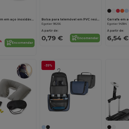
Copo de viagem em aço inoxidável 400 mL
Bolsa para telemóvel em PVC resistente à água
Egotier 98266
Egotier 94384
A partir de:
A partir de:
0,79 €
6,54 €
Encomendar
4
Encomendar
-35%
Personalize-o!