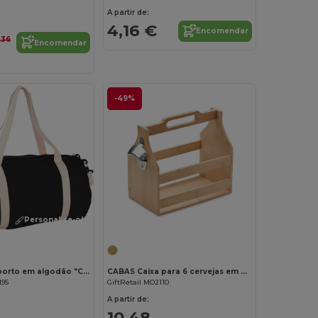
A partir de:
4,16 €
Encomendar
,36
Encomendar
-49%
Personalize-o!
Saco de desporto em algodão "Cochichuate" 25L
CABAS Caixa para 6 cervejas em bambu
195
GiftRetail MO2110
A partir de:
10,48