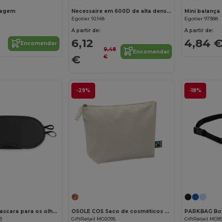
iagem
Necessaire em 600D de alta densidade
Mini balança 
Egotier 92148
Egotier 97388
A partir de:
A partir de:
6,12
4,84 
Encomendar
9,48
Encomendar
€
€
-29%
-18%
Personalize-o!
Personalize-o!
BONNE NUIT Mascara para os olhos
OSOLE COS Saco de cosméticos Fairtrade
3
GiftRetail MO2095
GiftRetail MO95