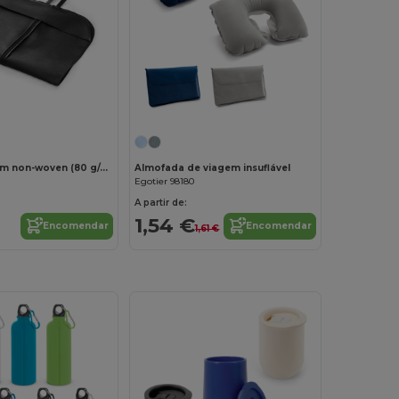
Personalize-o!
Porta-fatos em non-woven (80 g/m²)
Almofada de viagem insuflável
Egotier 98180
A partir de:
1,54 €
Encomendar
Encomendar
1,61 €