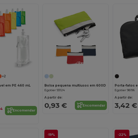
Personalize-o!
+2
vel em PE 460 mL
Bolsa pequena multiusos em 600D
Egotier 93124
Egotier 98196
A partir de:
A partir de:
0,93 €
3,42 €
Encomendar
84
Encomendar
-19%
-22%