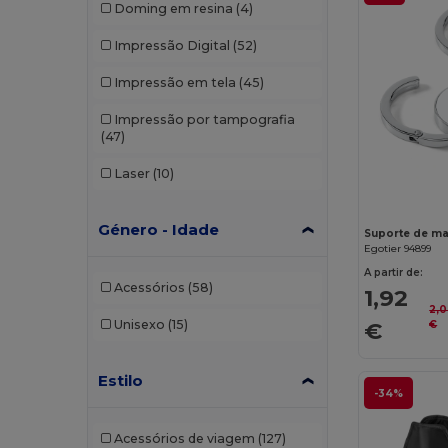
Doming em resina
(4)
Impressão Digital
(52)
Impressão em tela
(45)
Impressão por tampografia
(47)
Laser
(10)
Género - Idade
Suporte de ma
Egotier 94899
A partir de:
Acessórios
(58)
1,92
2,0
€
Unisexo
(15)
€
Estilo
-34%
Acessórios de viagem
(127)