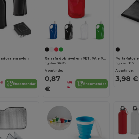
Personalize-o!
radora em nylon
Garrafa dobrável em PET, PA e PE 750 mL
Egotier 94685
Egotier 98171
A partir de:
A partir de:
0,87
3,98 €
32
1,18
Encomendar
Encomendar
€
€