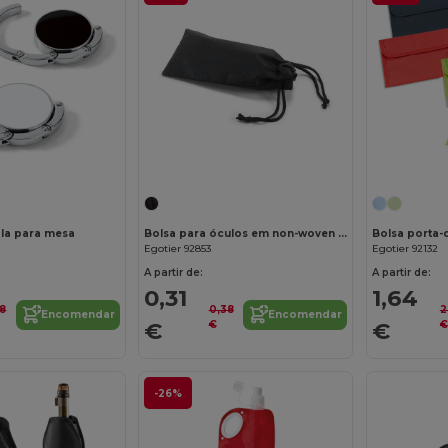
Personalize-o!
la para mesa
Bolsa para óculos em non-woven (80 g/m²)
Egotier 92853
Egotier 92132
A partir de:
A partir de:
0,31
1,64
8
0,38
2
Encomendar
Encomendar
€
€
€
€
-26%