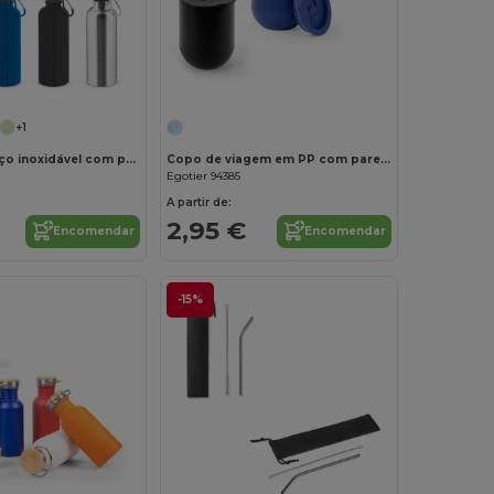
+1
Garrafa em aço inoxidável com parede simples e mosquetão 550 ml
Copo de viagem em PP com parede dupla isolada a ar
Egotier 94385
A partir de:
2,95 €
Encomendar
Encomendar
-15%