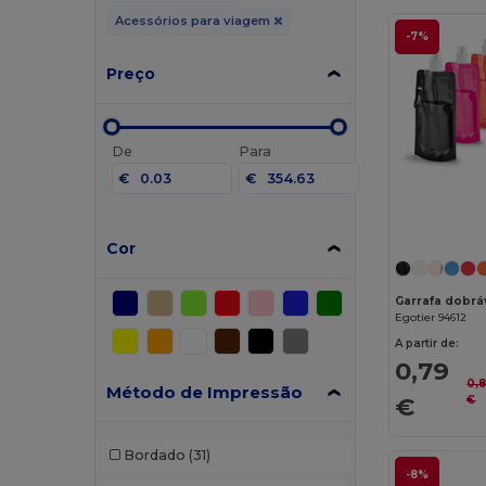
Acessórios para viagem
-7%
Preço
De
Para
€
€
Cor
Garrafa dobrá
Egotier 94612
A partir de:
0,79
0,
Método de Impressão
€
€
Bordado
(31)
-8%