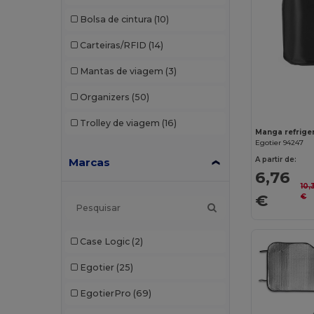
Bolsa de cintura
(10)
Carteiras/RFID
(14)
Mantas de viagem
(3)
Organizers
(50)
Trolley de viagem
(16)
Manga refrige
Egotier 94247
A partir de:
Marcas
6,76
10,
€
€
Case Logic
(2)
Egotier
(25)
EgotierPro
(69)