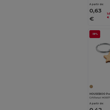
A partir de:
0,63
1,
€
€
-18%
GiftRetail MO697
A partir de:
0,42