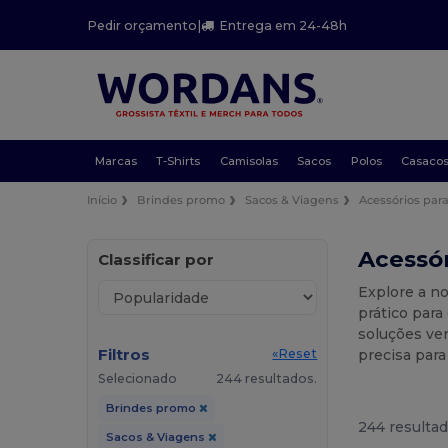
Pedir orçamento
|
Entrega em 24-48h
Marcas
T-Shirts
Camisolas
Sacos
Polos
Casaco
Início
Brindes promo
Sacos & Viagens
Acessórios par
Acessór
Classificar por
Explore a n
prático par
soluções ver
Filtros
precisa para
«Reset
Selecionado
244 resultados.
Brindes promo
244 resultad
Sacos & Viagens