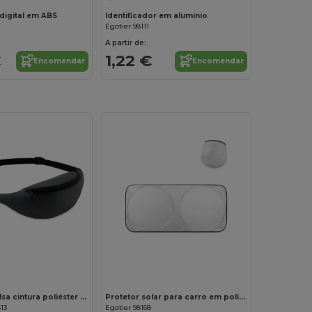
digital em ABS
Identificador em alumínio
Egotier 98111
A partir de:
€
1,22 €
Encomendar
Encomendar
Personalize-o!
PARKBAG Bolsa cintura poliéster 210D
Protetor solar para carro em poliéster 210D
13
Egotier 98168