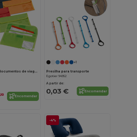
Personalize-o!
+1
Bolsa porta-documentos de viagem em 600D
Presilha para transporte
Egotier 94952
A partir de:
0,03 €
Encomendar
,10
Encomendar
-4%