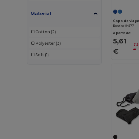
Material
Egotier 94677
Cotton
(2)
A partir de:
5,61
Polyester
(3)
7,5
€
€
Soft
(1)