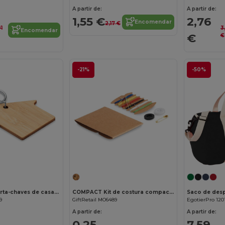
A partir de:
A partir de:
1,55 €
2,76
Encomendar
2,17 €
01
3
Encomendar
€
€
-21%
-50%
Personalize-o!
Personalize-o!
HOUSEBOO Porta-chaves de casa em bambu
COMPACT Kit de costura compacto
9
GiftRetail MO6489
EgotierPro 120
A partir de:
A partir de:
0,25
7,59