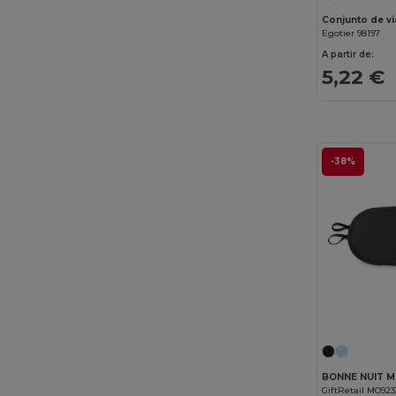
Conjunto de v
Egotier 98197
A partir de:
5,22 €
-38%
GiftRetail MO923