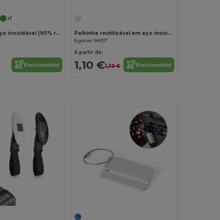
+1
Garrafa em aço inoxidável (90% reciclado) com parede simples
Palhinha reutilizável em aço inoxidável
Egotier 94097
A partir de:
1,10 €
Encomendar
Encomendar
1,29 €
Personalize-o!