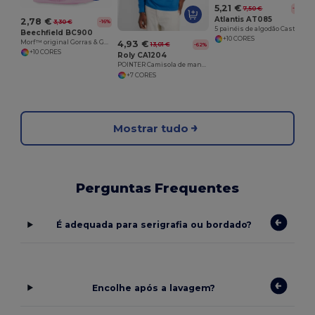
5,21 €
7,50 €
-31%
Atlantis AT085
2,78 €
3,30 €
-16%
5 painéis de algodão Castro de caminhão
Beechfield BC900
+10 CORES
Morf™ original Gorras & Gorros Hombre
4,93 €
13,01 €
-62%
+10 CORES
Roly CA1204
POINTER Camisola de manga comprida
+7 CORES
Mostrar tudo
Perguntas Frequentes
É adequada para serigrafia ou bordado?
Encolhe após a lavagem?