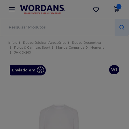
×
App Wordans
Obter app
Melhores preços na app!
Início
Roupa Básica | Acessórios
Roupa Desportiva
Polos & Camisas Sport
Manga Comprida
Homens
JHK JK910
W1
Enviado em