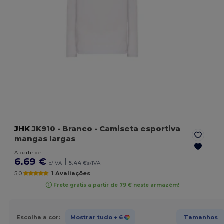
JHK
JK910
- Branco
- Camiseta esportiva
mangas largas
A partir de
6.69 €
|
c/IVA
5.44 €
s/IVA
5.0
1 Avaliações
Frete grátis a partir de 79 € neste armazém!
Escolha a cor:
Mostrar tudo
+ 6
Tamanhos