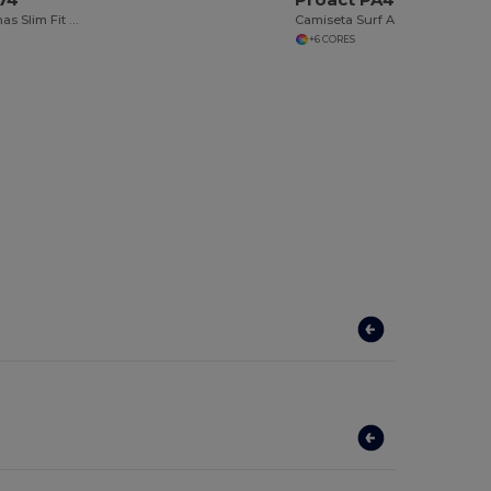
Calças Masculinas Slim Fit Conforto e Elasticidade
Camiseta Surf Adulto Proteção UV e Secagem Rápida
+6 CORES