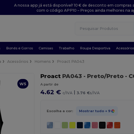
A nossa app já está disponível! 10 € de desconto em compras a
com o código APP10 – Preços ainda melhores na a
s
Bonés e Gorros
Camisas
Trabalho
Roupa Desportiva
Acessório
a
Acessórios
Homens
Proact PA043
Proact
PA043
- Preto/Preto
- 
W5
A partir de
4.62 €
|
c/IVA
3.76 €
s/IVA
Escolha a cor:
Mostrar tudo
+ 9