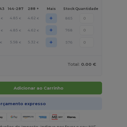
143
144-287
288 +
Mais
Stock
Quantidade
+
4.85
4.62
865
€
€
€
+
4.85
4.62
768
€
€
€
+
5.58
5.32
576
€
€
€
Total:
0.00 €
Adicionar ao Carrinho
rçamento expresso