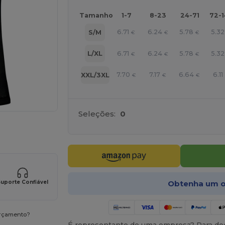
Tamanho
1-7
8-23
24-71
72-
6.71
6.24
5.78
5.32
S/M
€
€
€
6.71
6.24
5.78
5.32
L/XL
€
€
€
7.70
7.17
6.64
6.11
XXL/3XL
€
€
€
Seleções:
0
a os seus produtos
Obtenha um o
uporte Confiável
orçamento?