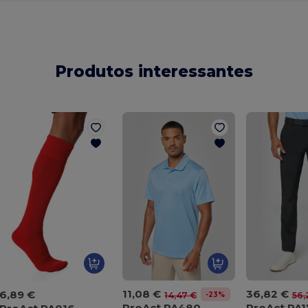
Produtos interessantes
11,08 €
36,82 €
6,89 €
-23%
14,47 €
56,
ProAct PA480
ProAct PA1