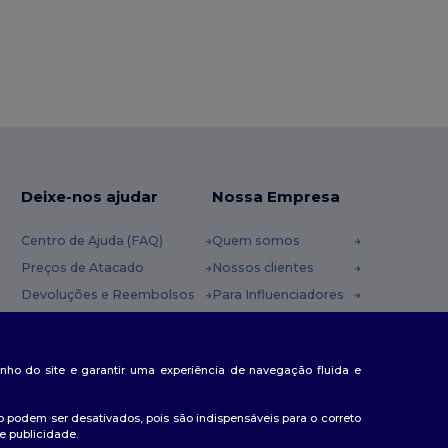
Deixe-nos ajudar
Nossa Empresa
Centro de Ajuda (FAQ)
Quem somos
Preços de Atacado
Nossos clientes
Devoluções e Reembolsos
Para Influenciadores
Glossário
Contate-nos
Métodos de Envio
Blog
nda
penho do site e garantir uma experiência de navegação fluida e
Cupons
Centro de Carreiras
 podem ser desativados, pois são indispensáveis para o correto
e publicidade.