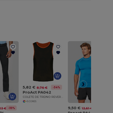
5,82 €
-34%
8,76 €
ProAct PA042
COLETE DE TREINO REVERSÍVEL MULTIDESPORTOS
+5 CORES
9,50 €
-35%
-30%
23 €
13,61 €
74
Proact PA4007