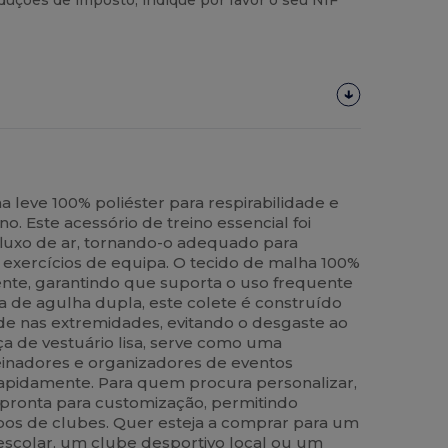
uções de imposto, indique por favor o seu NIF
 leve 100% poliéster para respirabilidade e
no. Este acessório de treino essencial foi
luxo de ar, tornando-o adequado para
 e exercícios de equipa. O tecido de malha 100%
tente, garantindo que suporta o uso frequente
de agulha dupla, este colete é construído
de nas extremidades, evitando o desgaste ao
 de vestuário lisa, serve como uma
reinadores e organizadores de eventos
rapidamente. Para quem procura personalizar,
 pronta para customização, permitindo
pos de clubes. Quer esteja a comprar para um
scolar, um clube desportivo local ou um