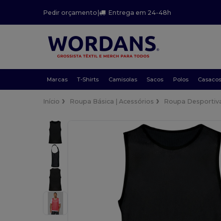
Pedir orçamento
|
Entrega em 24-48h
Marcas
T-Shirts
Camisolas
Sacos
Polos
Casaco
Início
Roupa Básica | Acessórios
Roupa Desportiv