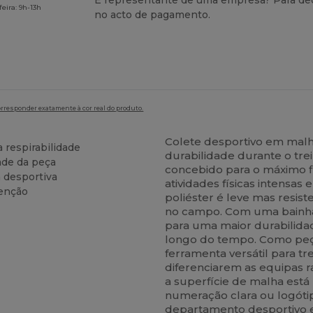
É representante de uma empresa? Para ded
eira: 9h-13h
no acto de pagamento.
orresponder exatamente à cor real do produto.
Colete desportivo em malha
 respirabilidade
durabilidade durante o trei
ade da peça
concebido para o máximo f
 desportiva
atividades físicas intensas
tenção
poliéster é leve mas resis
no campo. Com uma bainha 
para uma maior durabilida
longo do tempo. Como peça
ferramenta versátil para t
diferenciarem as equipas 
a superfície de malha está
numeração clara ou logóti
departamento desportivo e