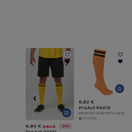
6,82 €
ProAct PA015
MEIAS DE DESPORTO ÀS RISCAS
+24 CORES
6,80 €
-23%
8,84 €
ProAct PA101