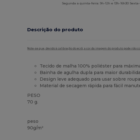
Segunda a quinta-feira: 9h-12h e 13h-16h30 Sexta-f
Descrição do produto
Note-se que, devido à calibração do ecrã, a cor da imagem do produto pode não c
Tecido de malha 100% poliéster para máxima
Bainha de agulha dupla para maior durabilid
Design leve adequado para usar sobre roupa
Material de secagem rápida para fácil manu
PESO
70 g.
Alto stock
peso
90g/m²