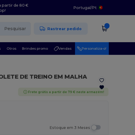
 partir de 80 €
Portugal
/
Pt
pp!
Pesquisar
Rastrear pedido
s
Otros
Brindes promo
Vendas
Personaliza-o!
COLETE DE TREINO EM MALHA
Frete grátis a partir de 79 € neste armazém!
Estoque em 3 Meses