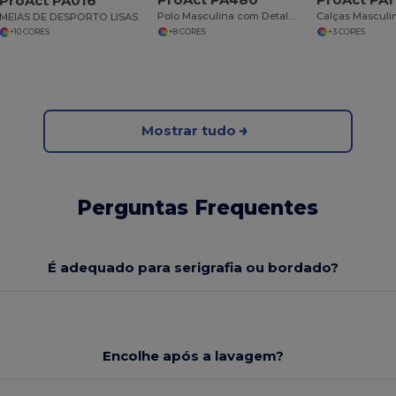
ProAct PA016
Polo Masculina com Detalhes de Piping e Ventilação
MEIAS DE DESPORTO LISAS
+8 CORES
+3 CORES
+10 CORES
Mostrar tudo
Perguntas Frequentes
É adequado para serigrafia ou bordado?
Encolhe após a lavagem?