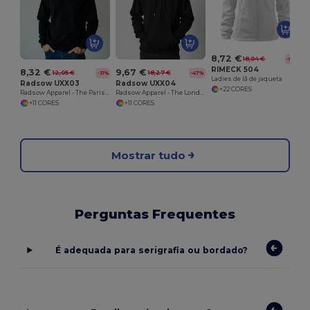
8,72 €
18,04 €
-52%
RIMECK 504
8,32 €
9,67 €
12,05 €
18,27 €
-31%
-47%
Ladies de lã de jaqueta
Radsow UXX03
Radsow UXX04
+22 CORES
Radsow Apparel - The Paris Sweatshirt Homens
Radsow Apparel - The London Hoodie Homens
+11 CORES
+11 CORES
Mostrar tudo
Perguntas Frequentes
É adequada para serigrafia ou bordado?