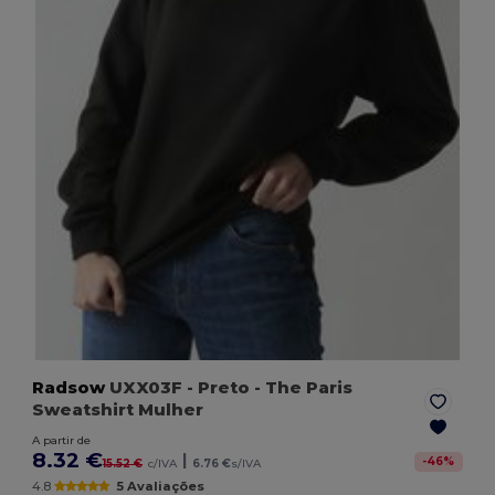
Radsow
UXX03F
- Preto
- The Paris
Sweatshirt Mulher
A partir de
8.32 €
|
-
46
%
15.52 €
c/IVA
6.76 €
s/IVA
4.8
5 Avaliações