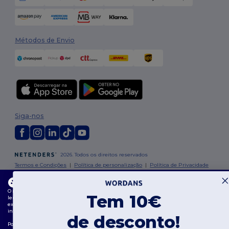
Métodos de Envio
Siga-nos
2026. Todos os direitos reservados
Termos e Condições
|
Política de personalização
|
Política de Privacidade
|
Política de cookies
|
Mapa do Site
Este site usa cookies
O nosso site utiliza cookies próprios e de terceiros para melhorar a funcionalidade geral,
Tem 10€
lembrar as suas preferências, analisar o desempenho do site e garantir uma
experiência de navegação fluida e personalizada, incluindo conteúdos personalizados,
interações otimizadas com o nosso site e publicidade.
de desconto!
Pode gerir as suas preferências de cookies a qualquer momento. Os cookies essenciais,