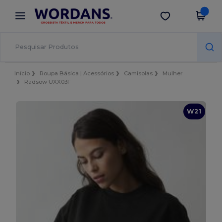
×
App Wordans
Obter app
Melhores preços na app!
Início
Roupa Básica | Acessórios
Camisolas
Mulher
Radsow UXX03F
W21