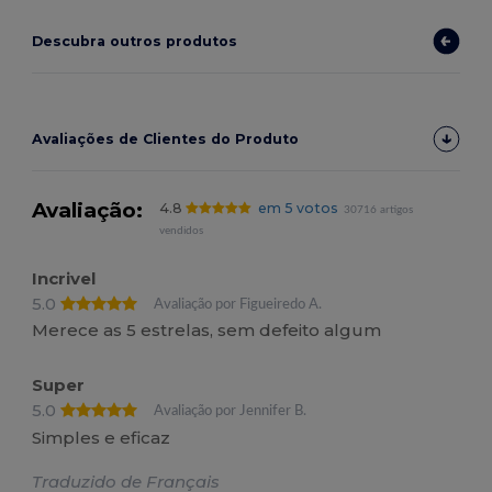
Descubra outros produtos
Avaliações de Clientes do Produto
Avaliação:
4.8
em 5 votos
30716 artigos
vendidos
Incrivel
5.0
Avaliação por Figueiredo A.
Merece as 5 estrelas, sem defeito algum
Super
5.0
Avaliação por Jennifer B.
Simples e eficaz
Traduzido de Français