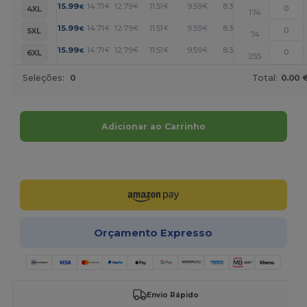
+
15.99
14.71
12.79
11.51
9.59
8.32
€
€
€
€
€
€
4XL
174
+
15.99
14.71
12.79
11.51
9.59
8.32
€
€
€
€
€
€
5XL
74
+
15.99
14.71
12.79
11.51
9.59
8.32
€
€
€
€
€
€
6XL
255
Seleções:
0
Total:
0.00 
Adicionar ao Carrinho
Personalize-o!
Orçamento Expresso
Envio Rápido