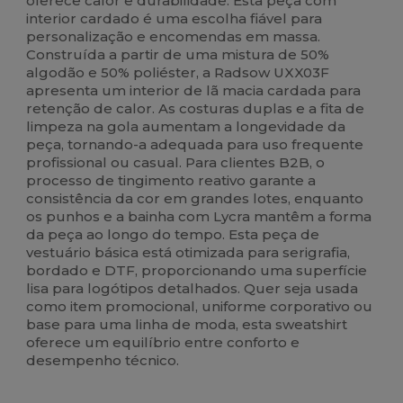
oferece calor e durabilidade. Esta peça com
interior cardado é uma escolha fiável para
personalização e encomendas em massa.
Construída a partir de uma mistura de 50%
algodão e 50% poliéster, a Radsow UXX03F
apresenta um interior de lã macia cardada para
retenção de calor. As costuras duplas e a fita de
limpeza na gola aumentam a longevidade da
peça, tornando-a adequada para uso frequente
profissional ou casual. Para clientes B2B, o
processo de tingimento reativo garante a
consistência da cor em grandes lotes, enquanto
os punhos e a bainha com Lycra mantêm a forma
da peça ao longo do tempo. Esta peça de
vestuário básica está otimizada para serigrafia,
bordado e DTF, proporcionando uma superfície
lisa para logótipos detalhados. Quer seja usada
como item promocional, uniforme corporativo ou
base para uma linha de moda, esta sweatshirt
oferece um equilíbrio entre conforto e
desempenho técnico.