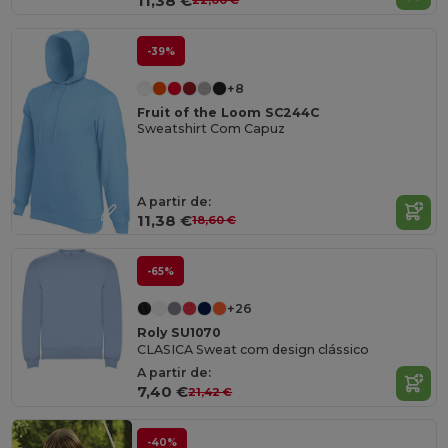
11,38 €
22,00 €
-39%
+8
Fruit of the Loom SC244C
Sweatshirt Com Capuz
A partir de:
11,38 €
18,60 €
-65%
+26
Roly SU1070
CLASICA Sweat com design clássico
A partir de:
7,40 €
21,42 €
-40%