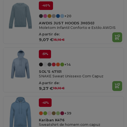
-40%
+20
AWDIS JUST HOODS JH030J
Moletom Infantil Conforto e Estilo AWDIS
A partir de:
9,07 €
15,10 €
-51%
+14
SOL'S 47101
SNAKE Sweat Unissexo Com Capuz
A partir de:
9,27 €
19,10 €
-41%
+39
Kariban K476
Sweatshirt de homem com capuz