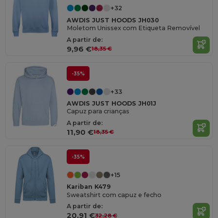
+32
AWDIS JUST HOODS JH030
Moletom Unissex com Etiqueta Removível
A partir de:
9,96 €
18,35 €
-35%
+33
AWDIS JUST HOODS JH01J
Capuz para crianças
A partir de:
11,90 €
18,35 €
-35%
+15
Kariban K479
Sweatshirt com capuz e fecho
A partir de:
20,91 €
32,28 €