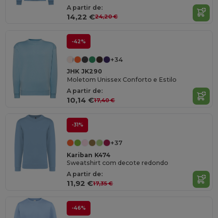
A partir de:
14,22 €
24,20 €
-42%
+34
JHK JK290
Moletom Unissex Conforto e Estilo
A partir de:
10,14 €
17,40 €
-31%
+37
Kariban K474
Sweatshirt com decote redondo
A partir de:
11,92 €
17,35 €
-46%