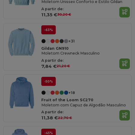
Moletom Unissex Conforto e Estilo Gildan
A partir de:
11,35 €
30,20 €
-63%
+31
Gildan GN910
Moletom Crewneck Masculino
A partir de:
7,84 €
21,20 €
-50%
+18
Fruit of the Loom SC270
Moletom com Capuz de Algodão Masculino
A partir de:
11,38 €
22,70 €
-45%