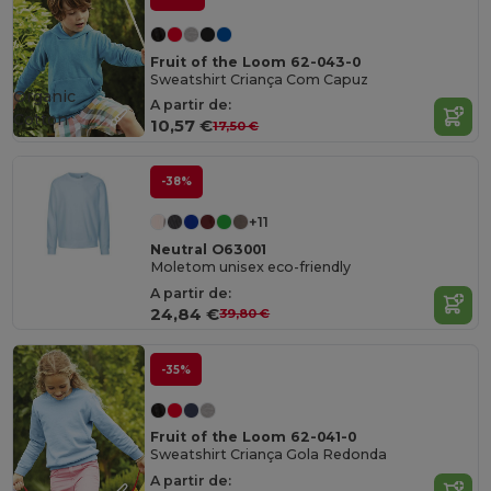
Fruit of the Loom 62-043-0
Sweatshirt Criança Com Capuz
Organic
A partir de:
Cotton
10,57 €
17,50 €
-38%
+11
Neutral O63001
Moletom unisex eco-friendly
A partir de:
24,84 €
39,80 €
-35%
Fruit of the Loom 62-041-0
Sweatshirt Criança Gola Redonda
A partir de: