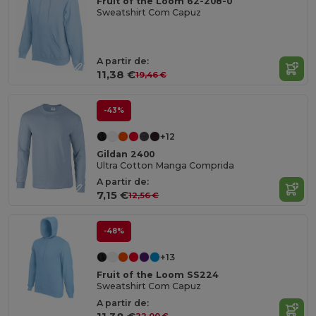
Fruit of the Loom 62-208-0
Sweatshirt Com Capuz
A partir de:
11,38 €
19,46 €
-43%
+12
Gildan 2400
Ultra Cotton Manga Comprida
A partir de:
7,15 €
12,56 €
-48%
+13
Fruit of the Loom SS224
Sweatshirt Com Capuz
A partir de: