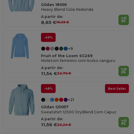
Gildan 18000
Heavy Blend Gola Redonda
A partir de:
8,65 €
16,05 €
-49%
+9
Fruit of the Loom SC269
Moletom feminino com bolso canguru
A partir de:
11,54 €
22,70 €
-48%
Best Seller
+21
Gildan GD057
Sweatshirt 12500 DryBlend Com Capuz
A partir de:
11,56 €
22,24 €