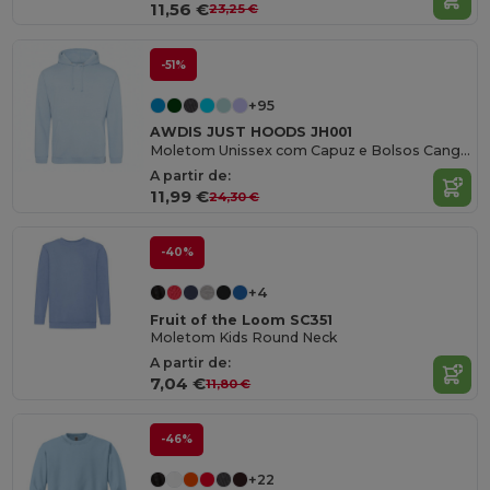
11,56 €
23,25 €
-51%
+95
AWDIS JUST HOODS JH001
Moletom Unissex com Capuz e Bolsos Canguru
A partir de:
11,99 €
24,30 €
-40%
+4
Fruit of the Loom SC351
Moletom Kids Round Neck
A partir de:
7,04 €
11,80 €
-46%
+22