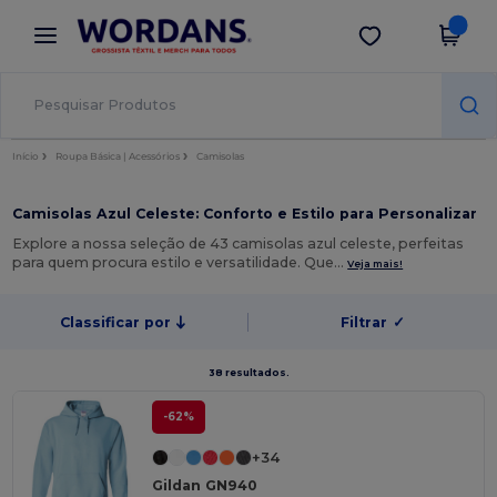
×
App Wordans
Obter app
Melhores preços na app!
Início
Roupa Básica | Acessórios
Camisolas
Camisolas Azul Celeste: Conforto e Estilo para Personalizar
Explore a nossa seleção de 43 camisolas azul celeste, perfeitas
para quem procura estilo e versatilidade. Que…
Veja mais!
Classificar por
Filtrar
✓
38 resultados.
-62%
+34
Gildan GN940