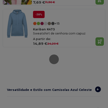
7,69 €
11,90 €
-38%
+15
Kariban K473
Sweatshirt de senhora com capuz
A partir de:
14,89 €
24,20 €
Versatilidade e Estilo com Camisolas Azul Celeste