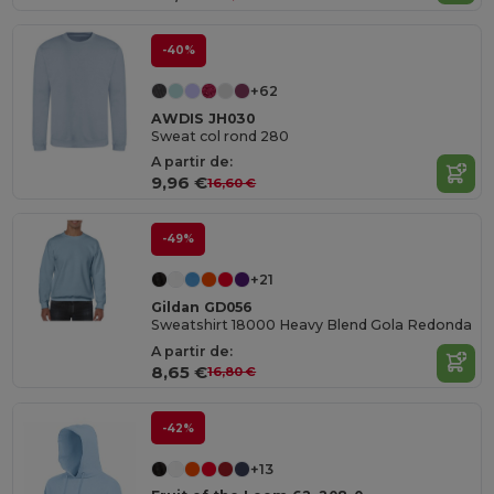
-40%
+62
AWDIS JH030
Sweat col rond 280
A partir de:
9,96 €
16,60 €
-49%
+21
Gildan GD056
Sweatshirt 18000 Heavy Blend Gola Redonda
A partir de:
8,65 €
16,80 €
-42%
+13