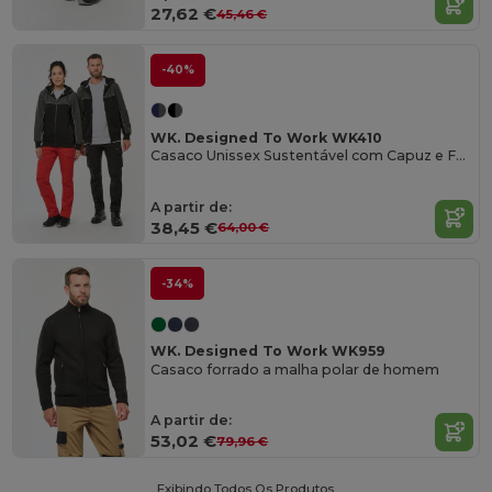
27,62 €
45,46 €
-40%
WK. Designed To Work WK410
Casaco Unissex Sustentável com Capuz e Fecho
A partir de:
38,45 €
64,00 €
-34%
WK. Designed To Work WK959
Casaco forrado a malha polar de homem
A partir de:
53,02 €
79,96 €
Exibindo Todos Os Produtos.