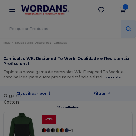
×
App Wordans
Obter app
Melhores preços na app!
Início
Roupa Básica | Acessórios
Camisolas
Camisolas WK. Designed To Work: Qualidade e Resistência
Profissional
Explore a nossa gama de camisolas WK. Designed To Work, a
escolha ideal para quem procura resistência e funci…
Veja mais!
Classificar por
Filtrar
✓
Organic
Cotton
10 resultados.
-29%
+1