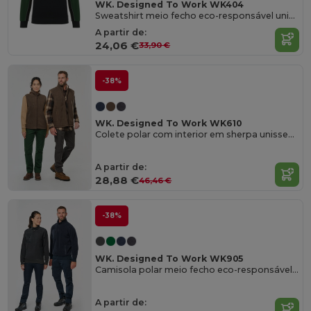
WK. Designed To Work WK404
Sweatshirt meio fecho eco-responsável unissexo
A partir de:
24,06 €
33,90 €
-38%
WK. Designed To Work WK610
Colete polar com interior em sherpa unissexo
A partir de:
28,88 €
46,46 €
-38%
WK. Designed To Work WK905
Camisola polar meio fecho eco-responsável unissexo
A partir de: