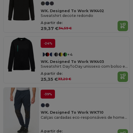
WK. Designed To Work WK402
Sweatshirt decote redondo
A partir de:
29,37 €
34,59 €
-24%
+4
WK. Designed To Work WK403
Sweatshirt DayToDay unissexo com bolso em zip contraste
A partir de:
25,35 €
33,20 €
-39%
WK. Designed To Work WK710
Calças cardadas eco-responsáveis de homem
A partir de: