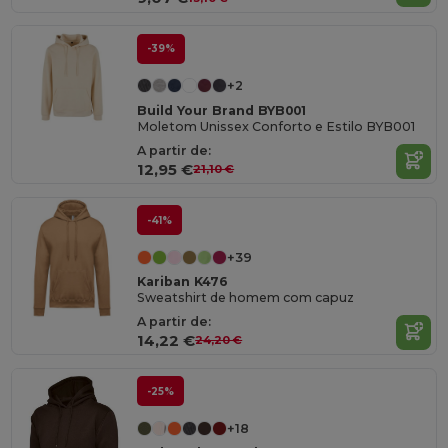
-39%
+2
Build Your Brand BYB001
Moletom Unissex Conforto e Estilo BYB001
A partir de:
12,95 €
21,10 €
-41%
+39
Kariban K476
Sweatshirt de homem com capuz
A partir de:
14,22 €
24,20 €
-25%
+18