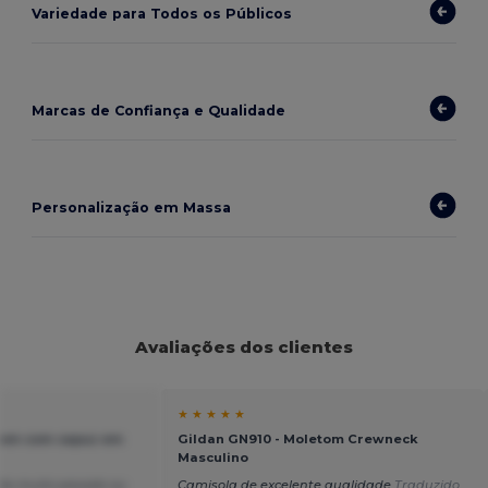
Variedade para Todos os Públicos
Marcas de Confiança e Qualidade
Personalização em Massa
Avaliações dos clientes
★ ★ ★ ★ ★
tom com capuz em
Gildan GN910 - Moletom Crewneck
Masculino
não muito pesado ou
Camisola de excelente qualidade
Traduzido