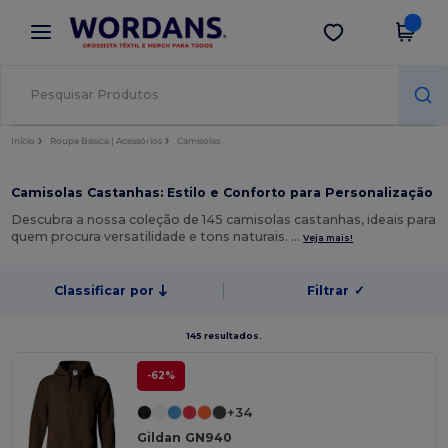
×
App Wordans
Obter app
Melhores preços na app!
Início
Roupa Básica | Acessórios
Camisolas
Camisolas Castanhas: Estilo e Conforto para Personalização
Descubra a nossa coleção de 145 camisolas castanhas, ideais para
quem procura versatilidade e tons naturais. …
Veja mais!
Classificar por
Filtrar
✓
145 resultados.
-62%
+34
Gildan GN940