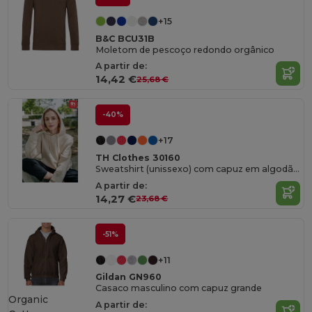
+15
B&C BCU31B
Moletom de pescoço redondo orgânico
A partir de:
14,42 €
25,68 €
-40%
+17
TH Clothes 30160
Sweatshirt (unissexo) com capuz em algodão e poliéster
A partir de:
14,27 €
23,68 €
-51%
+11
Gildan GN960
Casaco masculino com capuz grande
Organic
A partir de: