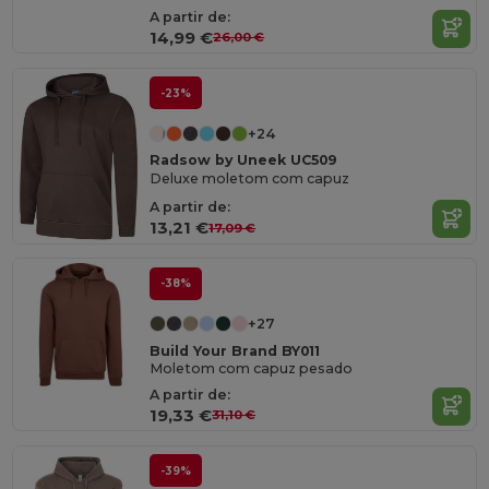
A partir de:
14,99 €
26,00 €
-23%
+24
Radsow by Uneek UC509
Deluxe moletom com capuz
A partir de:
13,21 €
17,09 €
-38%
+27
Build Your Brand BY011
Moletom com capuz pesado
A partir de:
19,33 €
31,10 €
-39%