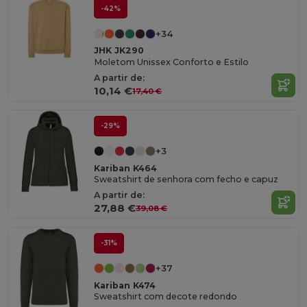
-42%
+34
JHK JK290
Moletom Unissex Conforto e Estilo
A partir de:
10,14 €
17,40 €
-29%
+3
Kariban K464
Sweatshirt de senhora com fecho e capuz
A partir de:
27,88 €
39,08 €
-31%
+37
Kariban K474
Sweatshirt com decote redondo