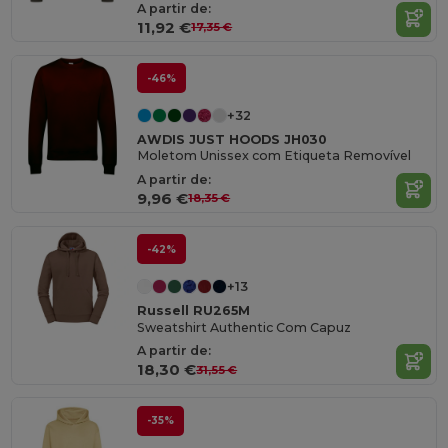
A partir de:
11,92 €
17,35 €
-46%
+32
AWDIS JUST HOODS JH030
Moletom Unissex com Etiqueta Removível
A partir de:
9,96 €
18,35 €
-42%
+13
Russell RU265M
Sweatshirt Authentic Com Capuz
A partir de:
18,30 €
31,55 €
-35%