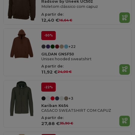
Radsow by Uneek UC502
Moletom clássico com capuz
A partir de:
12,40 €
16,64 €
-50%
+22
GILDAN GNSF50
Unisex hooded sweatshirt
A partir de:
11,92 €
24,00 €
-22%
+3
Kariban K454
CASACO SWEATSHIRT COM CAPUZ
A partir de:
27,88 €
35,90 €