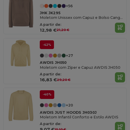
+56
JHK JK295
Moletom Unissex com Capuz e Bolso Canguru
A partir de:
12,98 €
21,20 €
-42%
+27
AWDIS JH050
Moletom com Zíper e Capuz AWDIS JH050
A partir de:
16,83 €
29,20 €
-40%
+20
AWDIS JUST HOODS JH030J
Moletom Infantil Conforto e Estilo AWDIS
A partir de:
9,07 €
15,10 €