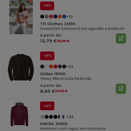
-33%
+10
TH Clothes 30159
Sweatshirt (unissexo) em algodão e poliéster
A partir de:
12,79 €
18,96 €
-46%
+22
Gildan 18000
Heavy Blend Gola Redonda
A partir de:
8,65 €
16,05 €
-42%
+33
AWDIS JH003
Moletom com capuz em contraste