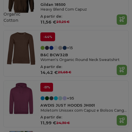
Gildan 18500
Heavy Blend Com Capuz
Organic
A partir de:
Cotton
11,56 €
23,25 €
-44%
+15
B&C BCW32B
Women's Organic Round Neck Sweatshirt
A partir de:
14,42 €
25,68 €
-51%
+95
AWDIS JUST HOODS JH001
Moletom Unissex com Capuz e Bolsos Canguru
A partir de:
11,99 €
24,30 €