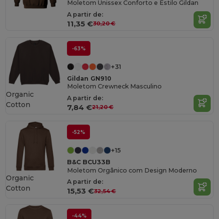
Moletom Unissex Conforto e Estilo Gildan
A partir de:
11,35 €
30,20 €
-63%
+31
Gildan GN910
Moletom Crewneck Masculino
Organic
A partir de:
Cotton
7,84 €
21,20 €
-52%
+15
B&C BCU33B
Moletom Orgânico com Design Moderno
Organic
A partir de:
Cotton
15,53 €
32,54 €
-44%