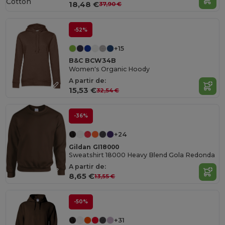
Cotton
18,48 €
37,90 €
-52%
+15
B&C BCW34B
Women's Organic Hoody
A partir de:
15,53 €
32,54 €
-36%
+24
Gildan GI18000
Sweatshirt 18000 Heavy Blend Gola Redonda
A partir de:
8,65 €
13,55 €
-50%
+31