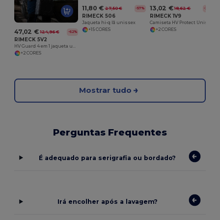
11,80 €
13,02 €
27,50 €
18,62 €
-57%
-30%
RIMECK 506
RIMECK 1V9
Jaqueta hi-q lã unissex
Camiseta HV Protect Unissex
+15 CORES
+2 CORES
47,02 €
124,96 €
-62%
RIMECK 5V2
HV Guard 4 em 1 jaqueta unissex
+2 CORES
Mostrar tudo
Perguntas Frequentes
É adequado para serigrafia ou bordado?
Irá encolher após a lavagem?