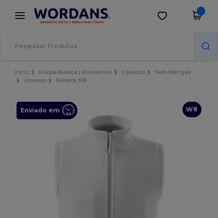
×
App Wordans
Obter app
Melhores preços na app!
Início
Roupa Básica | Acessórios
Casacos
Sem Mangas
Unisexo
Rimeck 518
W8
Enviado em