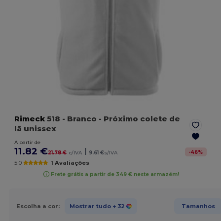
Rimeck
518
- Branco
- Próximo colete de
lã unissex
A partir de
11.82 €
|
-
46
%
21.78 €
c/IVA
9.61 €
s/IVA
5.0
1 Avaliações
Frete grátis a partir de 349 € neste armazém!
Escolha a cor:
Mostrar tudo
+ 32
Tamanhos