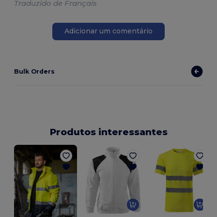
Traduzido de Français
Adicionar um comentário
Bulk Orders
Produtos interessantes
H