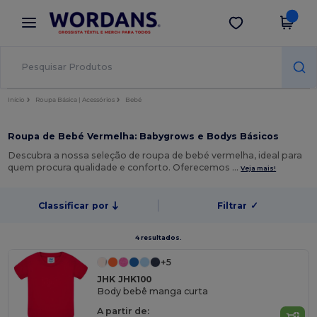
×
App Wordans
Obter app
Melhores preços na app!
Início
Roupa Básica | Acessórios
Bebé
Roupa de Bebé Vermelha: Babygrows e Bodys Básicos
Descubra a nossa seleção de roupa de bebé vermelha, ideal para
quem procura qualidade e conforto. Oferecemos …
Veja mais!
Classificar por
Filtrar
✓
4 resultados.
+5
JHK JHK100
Body bebê manga curta
A partir de: