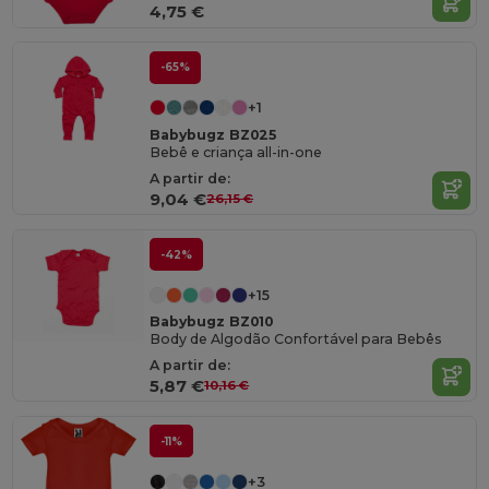
4,75 €
-65%
+1
Babybugz BZ025
Bebê e criança all-in-one
A partir de:
9,04 €
26,15 €
-42%
+15
Babybugz BZ010
Body de Algodão Confortável para Bebês
A partir de:
5,87 €
10,16 €
-11%
+3