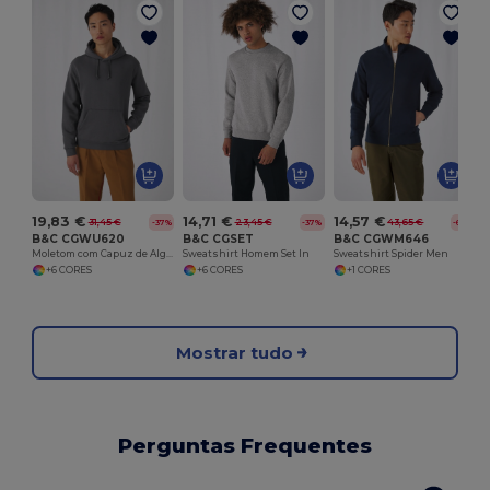
I
19,83 €
14,71 €
14,57 €
31,45 €
23,45 €
43,65 €
-37%
-37%
-67%
B&C CGWU620
B&C CGSET
B&C CGWM646
Moletom com Capuz de Algodão Premium
Sweatshirt Homem Set In
Sweatshirt Spider Men
+6 CORES
+6 CORES
+1 CORES
Mostrar tudo
Perguntas Frequentes