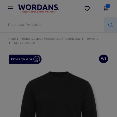
×
App Wordans
Obter app
Melhores preços na app!
Início
Roupa Básica | Acessórios
Camisolas
Homens
B&C CGWU610
W1
Enviado em