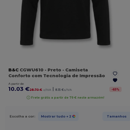
B&C
CGWU610
- Preto
- Camiseta
Conforto com Tecnologia de Impressão
A partir de
10.03 €
|
-
65
%
28.70 €
c/IVA
8.15 €
s/IVA
Frete grátis a partir de 79 € neste armazém!
Escolha a cor:
Mostrar tudo
+ 2
Tamanhos