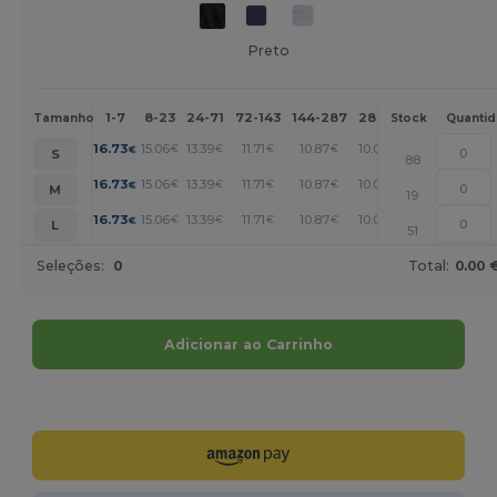
Preto
1-7
8-23
24-71
72-143
144-287
288 +
Mais
Tamanho
Stock
Quanti
+
16.73
15.06
13.39
11.71
10.87
10.03
€
€
€
€
€
€
S
88
+
16.73
15.06
13.39
11.71
10.87
10.03
€
€
€
€
€
€
M
19
+
16.73
15.06
13.39
11.71
10.87
10.03
€
€
€
€
€
€
L
51
Seleções:
0
Total:
0.00 
Adicionar ao Carrinho
Personalize-o!