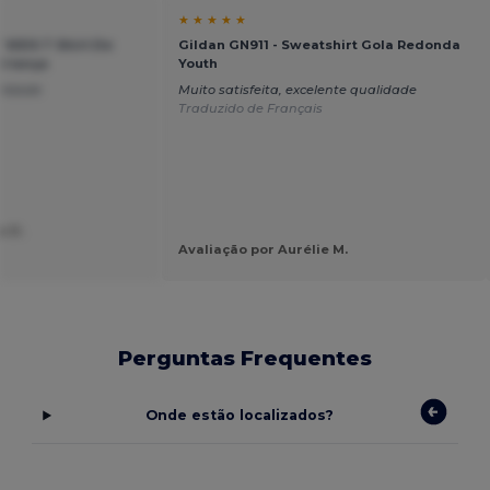
★ ★ ★ ★ ★
 KIDS T Shirt De
Gildan GN911 - Sweatshirt Gola Redonda
Criança
Youth
alidade
Muito satisfeita, excelente qualidade
Traduzido de Français
a D.
Avaliação por Aurélie M.
Perguntas Frequentes
Onde estão localizados?