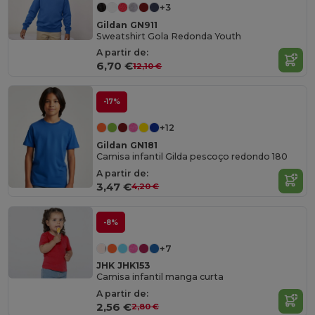
+3
Gildan GN911
Sweatshirt Gola Redonda Youth
A partir de:
6,70 €
12,10 €
-17%
+12
Gildan GN181
Camisa infantil Gilda pescoço redondo 180
A partir de:
3,47 €
4,20 €
-8%
+7
JHK JHK153
Camisa infantil manga curta
A partir de:
2,56 €
2,80 €