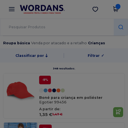
×
App Wordans
Obter app
Melhores preços na app!
Roupa básica
Venda por atacado e a retalho
Crianças
Classificar por
Filtrar
✓
348 resultados.
-8%
Boné para criança em poliéster
Egotier 99456
A partir de:
1,35 €
1,47 €