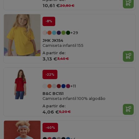
10,61 €
20,80 €
-8%
+29
JHK JK154
Camiseta infantil 155
A partir de:
3,13 €
3,40 €
-22%
+11
B&C BC151
Camiseta infantil 100% algodão
A partir de:
4,06 €
5,20 €
-40%