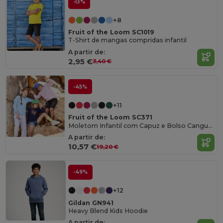
-13%
+8
Fruit of the Loom SC1019
T-Shirt de mangas compridas infantil
A partir de:
2,95 €
3,40 €
-45%
+11
Fruit of the Loom SC371
Moletom Infantil com Capuz e Bolso Canguru
A partir de:
10,57 €
19,20 €
-49%
+12
Gildan GN941
Heavy Blend Kids Hoodie
A partir de: