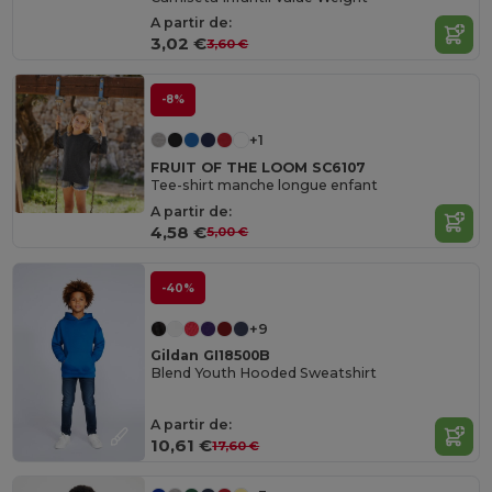
A partir de:
3,02 €
3,60 €
-8%
+1
FRUIT OF THE LOOM SC6107
Tee-shirt manche longue enfant
A partir de:
4,58 €
5,00 €
-40%
+9
Gildan GI18500B
Blend Youth Hooded Sweatshirt
A partir de:
10,61 €
17,60 €