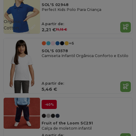
SOL'S 02948
Perfect Kids Polo Para Criança
Organic
A partir de:
Cotton
2,21 €
11,15 €
+6
SOL'S 03578
Camiseta Infantil Orgânica Conforto e Estilo
A partir de:
5,46 €
-40%
Fruit of the Loom SC291
Calça de moletom infantil
A partir de: