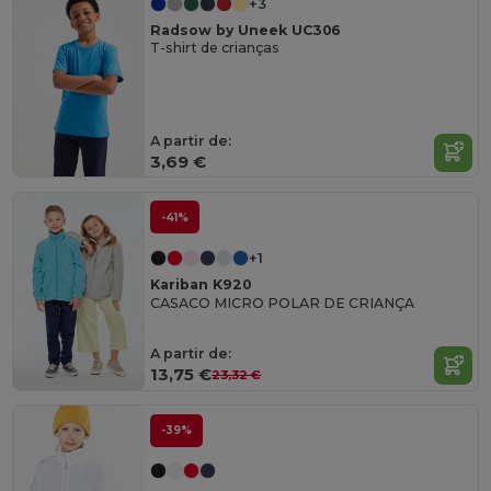
+3
Radsow by Uneek UC306
T-shirt de crianças
A partir de:
3,69 €
-41%
+1
Kariban K920
CASACO MICRO POLAR DE CRIANÇA
A partir de:
13,75 €
23,32 €
-39%