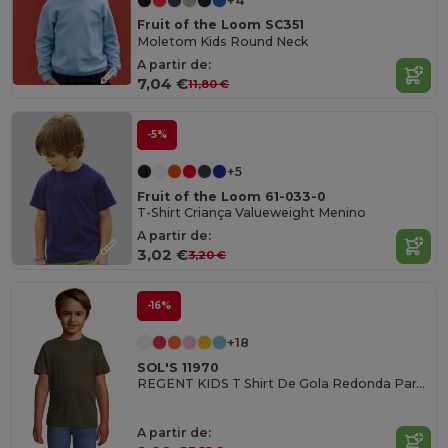
+4
Fruit of the Loom SC351
Moletom Kids Round Neck
A partir de:
7,04 €
11,80 €
-5%
+5
Fruit of the Loom 61-033-0
T-Shirt Criança Valueweight Menino
A partir de:
3,02 €
3,20 €
-16%
+18
SOL'S 11970
REGENT KIDS T Shirt De Gola Redonda Para Criança
A partir de: