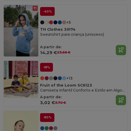
-40%
+5
TH Clothes 30174
Sweatshirt para criança (unissexo)
A partir de:
14,29 €
23,68 €
-18%
+13
Fruit of the Loom SC6123
Camiseta Infantil Conforto e Estilo em Algodão
A partir de:
3,02 €
3,70 €
-80%