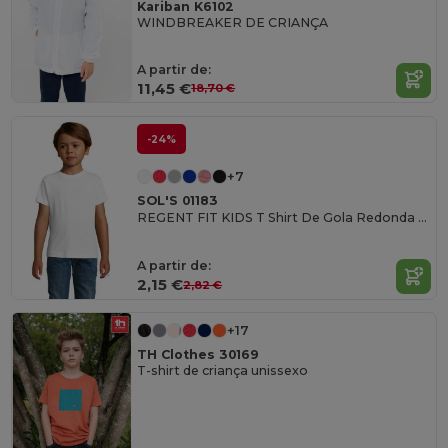
Kariban K6102
WINDBREAKER DE CRIANÇA
A partir de:
11,45 €
18,70 €
-24%
+7
SOL'S 01183
REGENT FIT KIDS T Shirt De Gola Redonda Para Criança
A partir de:
2,15 €
2,82 €
+17
TH Clothes 30169
T-shirt de criança unissexo