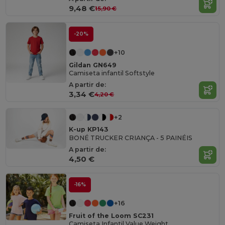
9,48 €
15,90 €
-20%
+10
Gildan GN649
Camiseta infantil Softstyle
A partir de:
3,34 €
4,20 €
+2
K-up KP143
BONÉ TRUCKER CRIANÇA - 5 PAINÉIS
A partir de:
4,50 €
-16%
+16
Fruit of the Loom SC231
Camiseta Infantil Value Weight