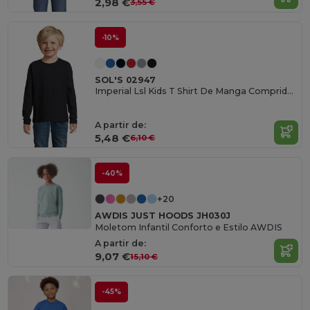
2,98 €
3,55 €
-10%
SOL'S 02947
Imperial Lsl Kids T Shirt De Manga Comprida Para Criança
A partir de:
5,48 €
6,10 €
-40%
+20
AWDIS JUST HOODS JH030J
Moletom Infantil Conforto e Estilo AWDIS
A partir de:
9,07 €
15,10 €
-45%