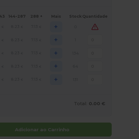
143
144-287
288 +
Mais
Stock
Quantidade
+
8
8.23
7.13
0
€
€
€
+
8
8.23
7.13
1
€
€
€
+
8
8.23
7.13
134
€
€
€
+
8
8.23
7.13
64
€
€
€
+
8
8.23
7.13
131
€
€
€
Total:
0.00 €
Adicionar ao Carrinho