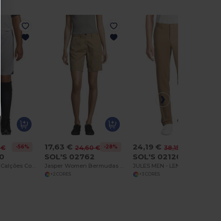
17,63 €
24,19 €
-56%
-28%
-37%
 €
24,60 €
38,15 €
20
SOL'S 02762
SOL'S 02120
OLIMPICO KIDS Calções Com Contraste Para Criança
Jasper Women Bermudas Chino Para Senhora
JULES MEN - LENGTH 35 Calças Chino Para Homem
+2 CORES
+3 CORES