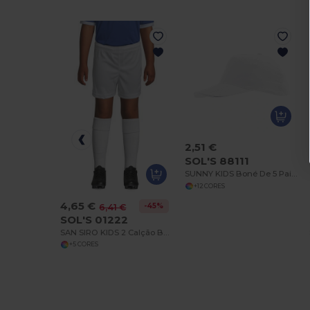
2,51 €
SOL'S 88111
SUNNY KIDS Boné De 5 Painéis Para Criança
+12 CORES
4,65 €
-45%
6,41 €
SOL'S 01222
SAN SIRO KIDS 2 Calção Básico Para Criança
+5 CORES