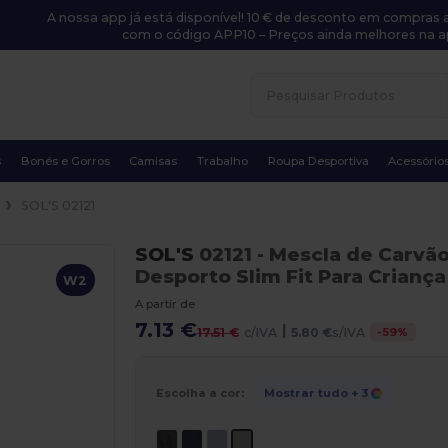
A nossa app já está disponível! 10 € de desconto em compras a
com o código APP10 – Preços ainda melhores na a
s
Bonés e Gorros
Camisas
Trabalho
Roupa Desportiva
Acessório
s
SOL'S 02121
SOL'S
02121
- Mescla de Carvã
Desporto Slim Fit Para Criança
W2
A partir de
7.13 €
|
-
59
%
17.51 €
c/IVA
5.80 €
s/IVA
Escolha a cor:
Mostrar tudo
+ 3