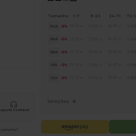
Tamanho
1-7
8-23
24-71
72-
13.72
12.62
10.97
9.8
04A
-5%
€
€
€
13.72
12.62
10.97
9.8
06A
-5%
€
€
€
13.72
12.62
10.97
9.8
08A
-5%
€
€
€
13.72
12.62
10.97
9.8
10A
-5%
€
€
€
a os seus produtos
13.72
12.62
10.97
9.8
12A
-5%
€
€
€
Seleções:
0
uporte Confiável
orçamento?