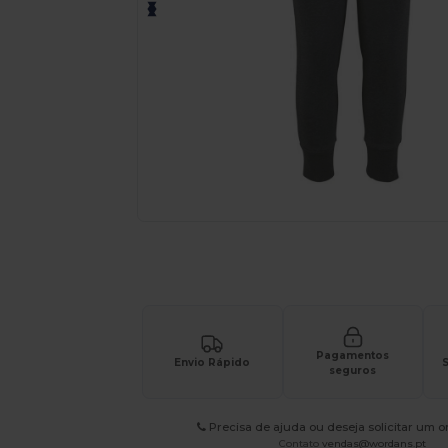
Solicite um orçamento personalizado par
Pagamentos
Envio Rápido
S
seguros
Precisa de ajuda ou deseja solicitar um 
Contato
vendas@wordans.pt