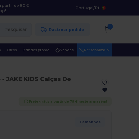
 partir de 80 €
Portugal
/
Pt
pp!
Pesquisar
Rastrear pedido
s
Otros
Brindes promo
Vendas
Personaliza-o!
o
- JAKE KIDS Calças De
Frete grátis a partir de 79 € neste armazém!
Tamanhos