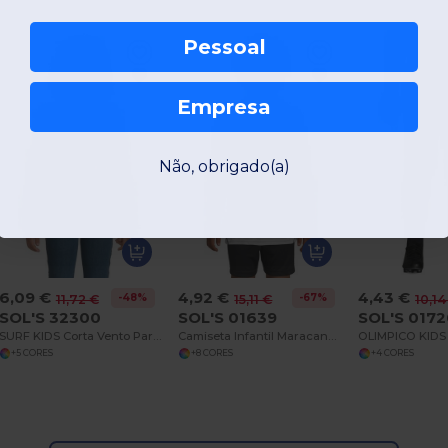
Pessoal
Empresa
Não, obrigado(a)
6,09 €
4,92 €
4,43 €
-48%
-67%
11,72 €
15,11 €
10,14
SOL'S 32300
SOL'S 01639
SOL'S 017
SURF KIDS Corta Vento Para Criança
Camiseta Infantil Maracanã 2 com Mangas Raglan e Ventilação
+5 CORES
+8 CORES
+4 CORES