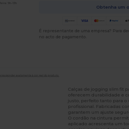
eira: 9h-13h
Obtenha um o
É representante de uma empresa? Para ded
no acto de pagamento.
orresponder exatamente à cor real do produto.
Calças de jogging slim fit
oferecem durabilidade e c
justo, perfeito tanto para 
profissional. Fabricadas c
garantem um ajuste segur
O cordão na cintura permite
aplicado acrescenta um toqu