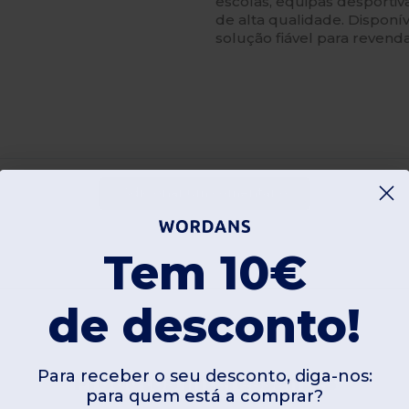
escolas, equipas desporti
de alta qualidade. Dispon
solução fiável para revenda
Adicionar um comentário
Tem 10€
de desconto!
Para receber o seu desconto, diga-nos:
Produtos interessantes
para quem está a comprar?