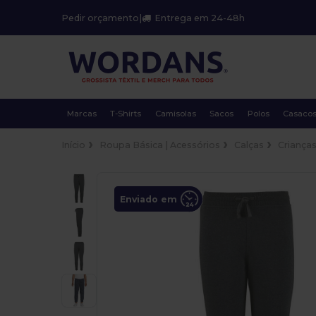
Pedir orçamento
|
Entrega em 24-48h
Marcas
T-Shirts
Camisolas
Sacos
Polos
Casaco
Início
Roupa Básica | Acessórios
Calças
Criança
Enviado em