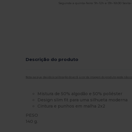
Segunda a quinta-feira: 9h-12h e 13h-16h30 Sexta-f
Descrição do produto
Note-se que, devido à calibração do ecrã, a cor da imagem do produto pode não c
Mistura de 50% algodão e 50% poliéster
Design slim fit para uma silhueta moderna
Cintura e punhos em malha 2x2
PESO
140 g.