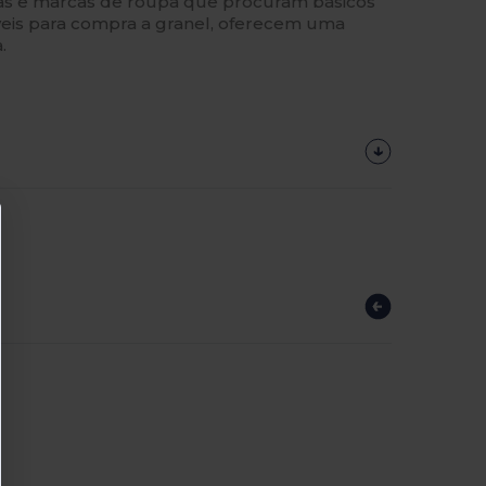
vas e marcas de roupa que procuram básicos
íveis para compra a granel, oferecem uma
.