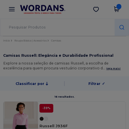
×
App Wordans
Obter app
Melhores preços na app!
Início
Roupa Básica | Acessórios
Camisas
Camisas Russell: Elegância e Durabilidade Profissional
Explore a nossa seleção de camisas Russell, a escolha de
excelência para quem procura vestuário corporativo d…
Veja mais!
Classificar por
Filtrar
✓
16 resultados.
-39%
Russell J936F