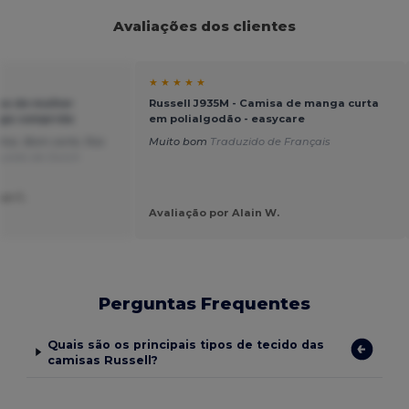
Avaliações dos clientes
★ ★ ★ ★ ★
isa de mulher
Russell J935M - Camisa de manga curta
nga comprida
em polialgodão - easycare
tos. Bom corte, fica
Muito bom
Traduzido de Français
uzido de Dutch
ue C.
Avaliação por Alain W.
Perguntas Frequentes
Quais são os principais tipos de tecido das
camisas Russell?