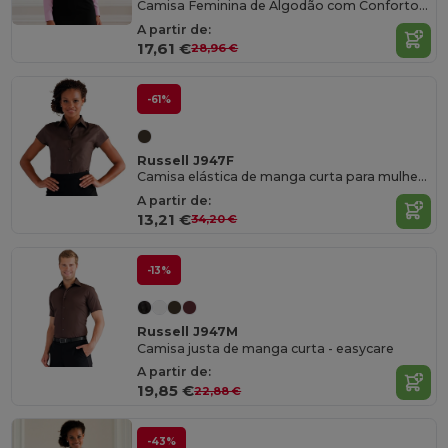
Camisa Feminina de Algodão com Conforto e Estilo Clássico
A partir de:
17,61 €
28,96 €
-61%
Russell J947F
Camisa elástica de manga curta para mulher - easycare
A partir de:
13,21 €
34,20 €
-13%
Russell J947M
Camisa justa de manga curta - easycare
A partir de:
19,85 €
22,88 €
-43%