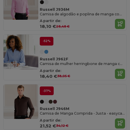
Russell J936M
Camisa de algodão e poplina de manga comprida - easycare
A partir de:
18,10 €
28,48 €
-52%
Russell J962F
Camisa de mulher herringbone de manga comprida
A partir de:
18,40 €
38,05 €
-37%
Russell J946M
Camisa de Manga Comprida - Justa - easycare
A partir de:
21,52 €
34,12 €