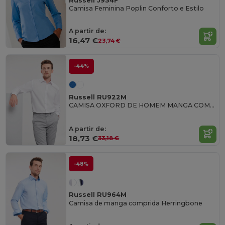
Russell J934F
Camisa Feminina Poplin Conforto e Estilo
A partir de:
16,47 €
23,74 €
-44%
Russell RU922M
CAMISA OXFORD DE HOMEM MANGA COMPRIDA
A partir de:
18,73 €
33,18 €
-48%
Russell RU964M
Camisa de manga comprida Herringbone