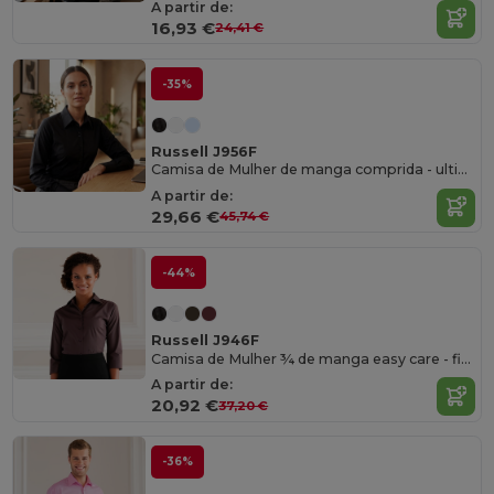
A partir de:
16,93 €
24,41 €
-35%
Russell J956F
Camisa de Mulher de manga comprida - ultimate non-iron shirt
A partir de:
29,66 €
45,74 €
-44%
Russell J946F
Camisa de Mulher ¾ de manga easy care - fitted
A partir de:
20,92 €
37,20 €
-36%