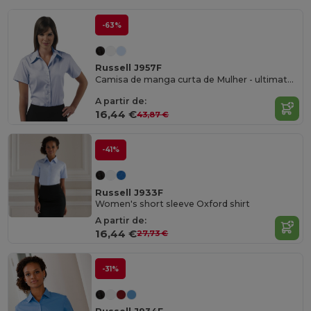
-63%
Russell J957F
Camisa de manga curta de Mulher - ultimate non-iron
A partir de:
16,44 €
43,87 €
-41%
Russell J933F
Women's short sleeve Oxford shirt
A partir de:
16,44 €
27,73 €
-31%