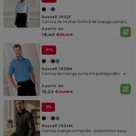
Russell J932F
Camisa de Mulher Oxford de manga comprida - easycare
A partir de:
18,40 €
32,10 €
-37%
Russell J935M
Camisa de manga curta em polialgodão - easycare
A partir de:
15,23 €
24,08 €
-31%
Russell J934M
Camisa manga comprida - polycotton easycare poplin