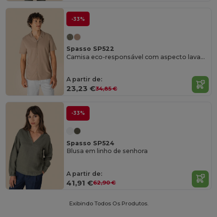
-33%
Spasso SP522
Camisa eco-responsável com aspecto lavado em jersey de manga curta com colarinho à bowling de homem
A partir de:
23,23 €
34,85 €
-33%
Spasso SP524
Blusa em linho de senhora
A partir de:
41,91 €
62,90 €
Exibindo Todos Os Produtos.