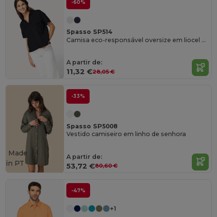
-60%
Spasso SP514
Camisa eco-responsável oversize em liocel de senhora
A partir de:
11,32 €
28,05 €
-33%
Spasso SP5008
Vestido camiseiro em linho de senhora
Made
A partir de:
in
PT
53,72 €
80,60 €
-47%
+1