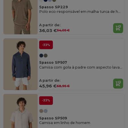
Spasso SP229
Polo eco-responsável em malha turca de homem
A partir de:
36,03 €
54,05 €
-33%
Spasso SP507
Camisa com gola à padre com aspecto lavado em linho de homem
A partir de:
45,96 €
68,95 €
-33%
Spasso SP509
Camisa em linho de homem