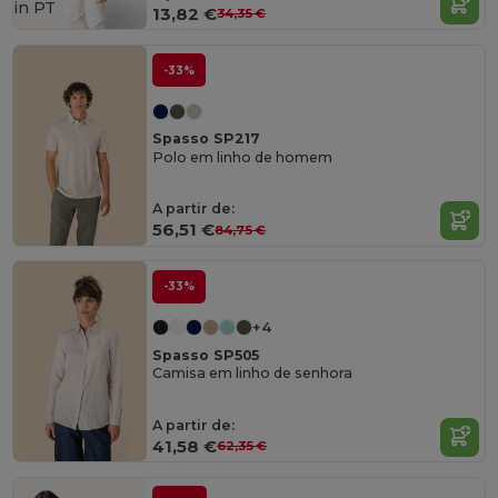
in
PT
13,82 €
34,35 €
-33%
Spasso SP217
Polo em linho de homem
A partir de:
56,51 €
84,75 €
-33%
+4
Spasso SP505
Camisa em linho de senhora
A partir de:
41,58 €
62,35 €