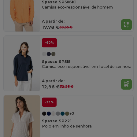
Spasso SP506IC
Camisa eco-responsável de homem
A partir de:
17,78 €
33,55 €
-60%
Spasso SP515
Camisa eco-responsável em liocel de senhora
A partir de:
12,96 €
32,25 €
-33%
+2
Spasso SP221
Polo em linho de senhora