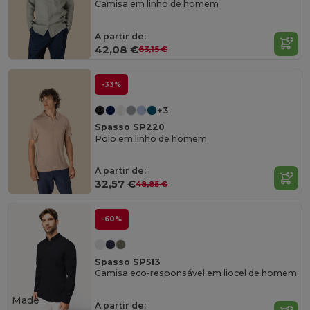
Camisa em linho de homem
A partir de:
42,08 €
63,15 €
-33%
+3
Spasso SP220
Polo em linho de homem
A partir de:
32,57 €
48,85 €
-60%
Spasso SP513
Camisa eco-responsável em liocel de homem
Made
A partir de: