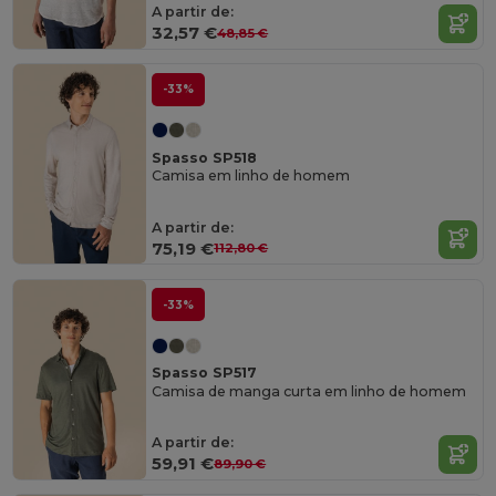
A partir de:
32,57 €
48,85 €
-33%
Spasso SP518
Camisa em linho de homem
A partir de:
75,19 €
112,80 €
-33%
Spasso SP517
Camisa de manga curta em linho de homem
A partir de:
59,91 €
89,90 €