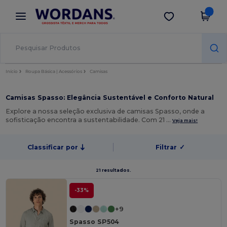
×
App Wordans
Obter app
Melhores preços na app!
Início
Roupa Básica | Acessórios
Camisas
Camisas Spasso: Elegância Sustentável e Conforto Natural
Explore a nossa seleção exclusiva de camisas Spasso, onde a
sofisticação encontra a sustentabilidade. Com 21 …
Veja mais!
Classificar por
Filtrar
✓
21 resultados.
-33%
+9
Spasso SP504