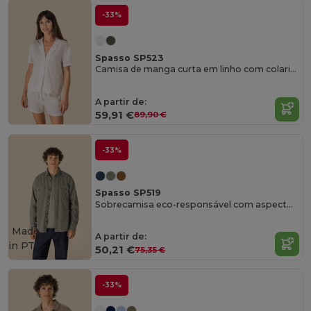
-33%
Spasso SP523
Camisa de manga curta em linho com colarinho à bowling de senhora
A partir de:
59,91 €
89,90 €
-33%
Spasso SP519
Sobrecamisa eco-responsável com aspecto lavado em bombazine de homem
Made
A partir de:
in
PT
50,21 €
75,35 €
-33%