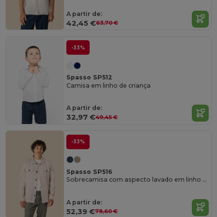
A partir de:
42,45 €
63,70 €
-33%
Spasso SP512
Camisa em linho de criança
A partir de:
32,97 €
49,45 €
-33%
Spasso SP516
Sobrecamisa com aspecto lavado em linho de homem
A partir de:
52,39 €
78,60 €