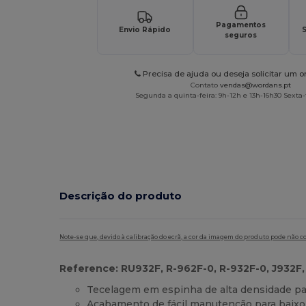
Pagamentos
Envio Rápido
S
seguros
Precisa de ajuda ou deseja solicitar um 
Contato
vendas@wordans.pt
Segunda a quinta-feira: 9h-12h e 13h-16h30 Sexta-f
Descrição do produto
Note-se que, devido à calibração do ecrã, a cor da imagem do produto pode não c
Reference: RU932F, R-962F-0, R-932F-0, J932F
Tecelagem em espinha de alta densidade par
Acabamento de fácil manutenção para baixo