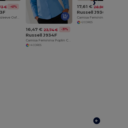
17,61 €
-39%
28,96 €
-41%
73 €
Russell J936F
33F
Camisa Feminina de Algodão com Conforto e Estilo Clássico
Women's short sleeve Oxford shirt
+2 CORES
16,47 €
-31%
23,74 €
Russell J934F
Camisa Feminina Poplin Conforto e Estilo
+4 CORES