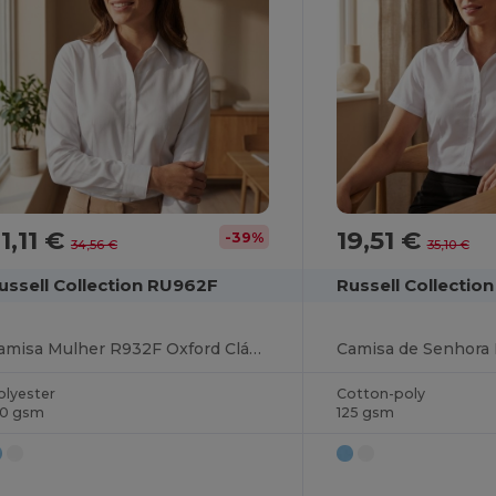
1,11 €
19,51 €
-39%
34,56 €
35,10 €
ussell Collection RU962F
Russell Collectio
Camisa Mulher R932F Oxford Clássica M. Comprida
Camisa de Senhora
olyester
Cotton-poly
30 gsm
125 gsm