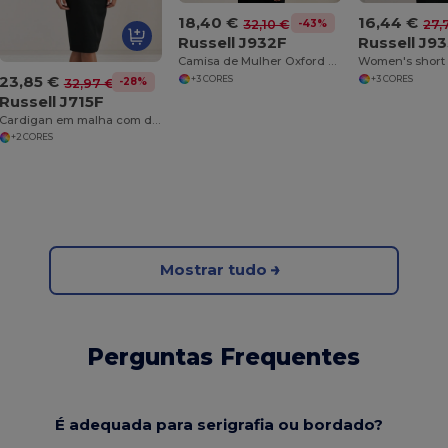
18,40 €
16,44 €
-43%
32,10 €
27,
Russell J932F
Russell J9
Camisa de Mulher Oxford de manga comprida - easycare
23,85 €
+3 CORES
+3 CORES
-28%
32,97 €
Russell J715F
Cardigan em malha com decote em V para Mulher
+2 CORES
Mostrar tudo
Perguntas Frequentes
É adequada para serigrafia ou bordado?