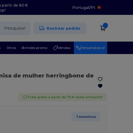
 partir de 80 €
Portugal
/
Pt
pp!
Pesquisar
Rastrear pedido
s
Otros
Brindes promo
Vendas
Personaliza-o!
misa de mulher herringbone de
Frete grátis a partir de 79 € neste armazém!
Tamanhos