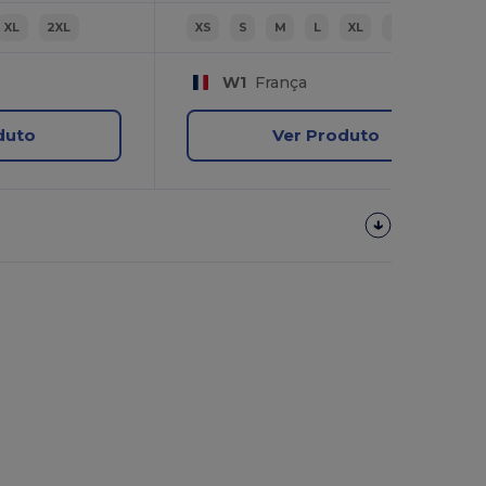
XL
2XL
XS
S
M
L
XL
2XL
W1
França
duto
Ver Produto