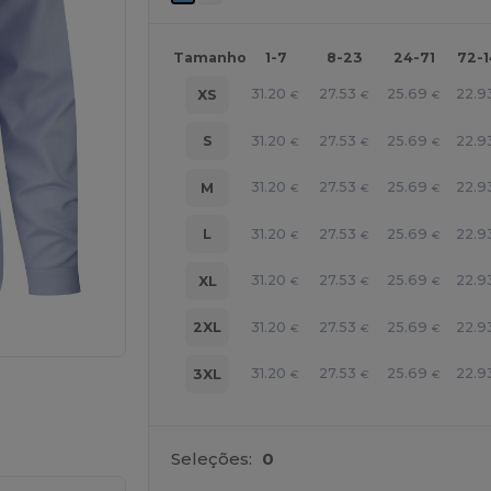
Tamanho
1-7
8-23
24-71
72-
31.20
27.53
25.69
22.9
XS
€
€
€
31.20
27.53
25.69
22.9
S
€
€
€
31.20
27.53
25.69
22.9
M
€
€
€
31.20
27.53
25.69
22.9
L
€
€
€
31.20
27.53
25.69
22.9
XL
€
€
€
31.20
27.53
25.69
22.9
2XL
€
€
€
31.20
27.53
25.69
22.9
3XL
€
€
€
a os seus produtos
Seleções:
0