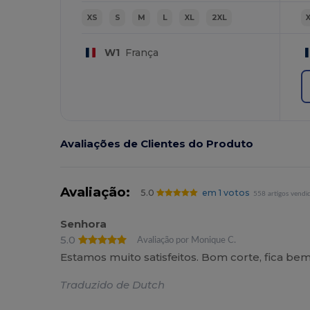
XS
S
M
L
XL
2XL
W1
França
Avaliações de Clientes do Produto
Avaliação:
5.0
em 1 votos
558 artigos vendi
Senhora
5.0
Avaliação por Monique C.
Estamos muito satisfeitos. Bom corte, fica b
Traduzido de Dutch