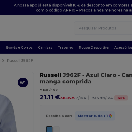
A nossa app já está disponível! 10 € de desconto em compras a
com o código APP10 – Preços ainda melhores na a
s
Bonés e Gorros
Camisas
Trabalho
Roupa Desportiva
Acessório
r
Russell J962F
Russell
J962F
- Azul Claro
- Ca
manga comprida
W1
A partir de
21.11 €
|
-
45
%
38.05 €
c/IVA
17.16 €
s/IVA
Escolha a cor:
Mostrar tudo
+ 1