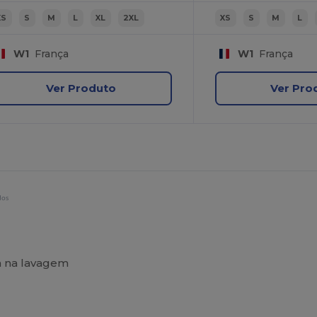
XS
S
M
L
XL
2XL
XS
S
M
L
W1
França
W1
França
Ver Produto
Ver Pro
dos
em na lavagem