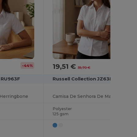
19,51 €
-44%
-45%
35,70 €
n RU963F
Russell Collection JZ63F
 Herringbone
Camisa De Senhora De Manga Curta Herringbone
Polyester
125 gsm