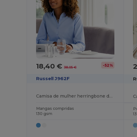
18,40 €
2
-52%
38,05 €
Russell J962F
R
Camisa de mulher herringbone de manga comprida
Mangas compridas
P
130 gsm
1