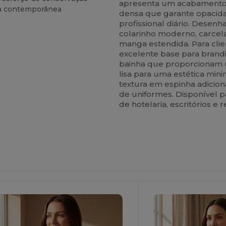
apresenta um acabamento
ta contemporânea
densa que garante opacida
profissional diário. Desen
colarinho moderno, carcel
manga estendida. Para cli
excelente base para brandi
bainha que proporcionam u
lisa para uma estética min
textura em espinha adici
de uniformes. Disponível p
de hotelaria, escritórios e r