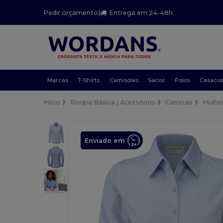
Pedir orçamento
|
Entrega em 24-48h
Marcas
T-Shirts
Camisolas
Sacos
Polos
Casaco
Início
Roupa Básica | Acessórios
Camisas
Mulhe
Enviado em