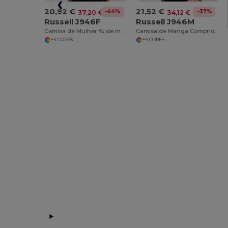
20,92 €
21,52 €
-44%
-37%
37,20 €
34,12 €
Russell J946F
Russell J946M
Camisa de Mulher ¾ de manga easy care - fitted
Camisa de Manga Comprida - Justa - easycare
+4 CORES
+4 CORES