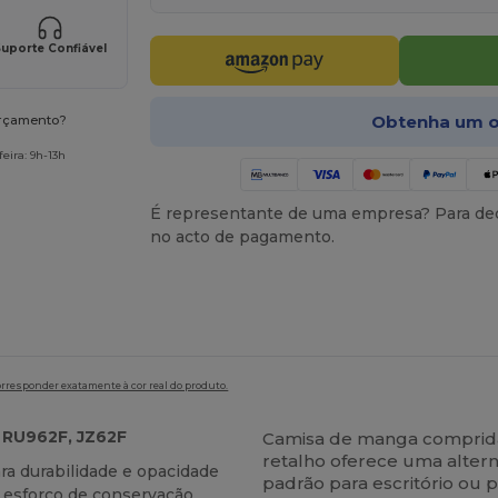
uporte Confiável
Obtenha um o
orçamento?
eira: 9h-13h
É representante de uma empresa? Para ded
no acto de pagamento.
orresponder exatamente à cor real do produto.
, RU962F, JZ62F
Camisa de manga comprida
retalho oferece uma altern
a durabilidade e opacidade
padrão para escritório ou
 esforço de conservação