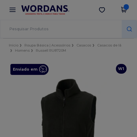
×
App Wordans
Obter app
Melhores preços na app!
Início
Roupa Básica | Acessórios
Casacos
Casacos de lã
Homens
Russell RU8720M
W1
Enviado em