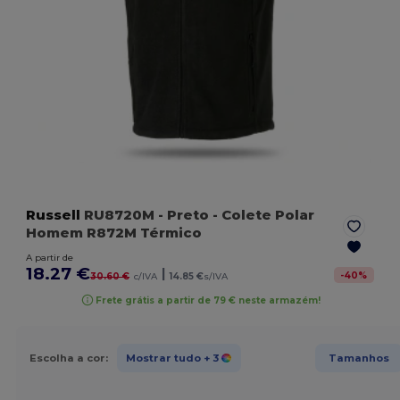
Russell
RU8720M
- Preto
- Colete Polar
Homem R872M Térmico
A partir de
18.27 €
|
-
40
%
30.60 €
c/IVA
14.85 €
s/IVA
Frete grátis a partir de 79 € neste armazém!
Escolha a cor:
Mostrar tudo
+ 3
Tamanhos