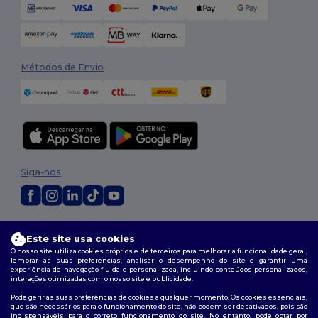
Métodos de Envio
Siga-nos
2026. Todos os direitos reservados
Este site usa cookies
Termos e Condições
|
Política de personalização
|
Política de Privacidade
|
Política de cookies
|
Mapa do Site
O nosso site utiliza cookies próprios e de terceiros para melhorar a funcionalidade geral,
lembrar as suas preferências, analisar o desempenho do site e garantir uma
experiência de navegação fluida e personalizada, incluindo conteúdos personalizados,
interações otimizadas com o nosso site e publicidade.
Pode gerir as suas preferências de cookies a qualquer momento. Os cookies essenciais,
que são necessários para o funcionamento do site, não podem ser desativados, pois são
indispensáveis para o correto funcionamento do site. No entanto, pode optar por