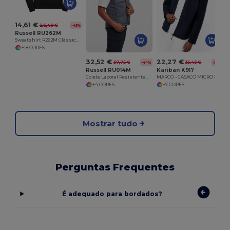
14,61 €
26,40 €
-45%
Russell RU262M
Sweatshirt R262M Clássica Manga Reta
+18 CORES
32,52 €
22,27 €
57,75 €
35,43 €
-44%
-37%
Russell RU014M
Kariban K917
Colete Laboral Resistente R014M Workwear
MARCO - CASACO MICRO POLAR
+4 CORES
+7 CORES
Mostrar tudo
Perguntas Frequentes
É adequado para bordados?