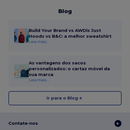
Blog
Build Your Brand vs AWDis Just
Hoods vs B&C: a melhor sweatshirt
Leia mais...
As vantagens dos sacos
personalizados: o cartaz móvel da
sua marca
Leia mais...
Ir para o Blog
Contate-nos