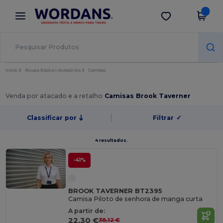
×
App Wordans
Obter app
Melhores preços na app!
Início
Roupa Básica | Acessórios
Camisas
Venda por atacado e a retalho
Camisas Brook Taverner
Classificar por
Filtrar
✓
4 resultados.
-41%
BROOK TAVERNER BT2395
Camisa Piloto de senhora de manga curta
A partir de:
22,30 €
38,12 €