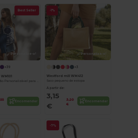
Best Seller
-1%
Personalize-o!
Personalize-o!
+3
+39
Westford mill WM412
l WM101
Saco pequeno de estopa
Bolsa de Algodão Personalizável para Ombro
A partir de:
3,15
3,20
,55
Encomendar
Encomendar
€
€
-7%