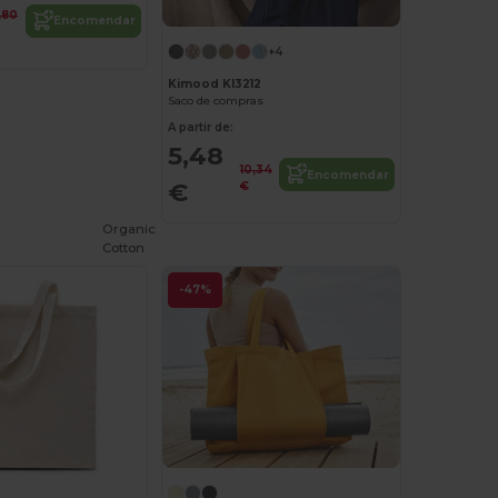
,80
Encomendar
+4
Kimood KI3212
Saco de compras
A partir de:
5,48
10,34
Encomendar
€
€
Organic
Cotton
-47%