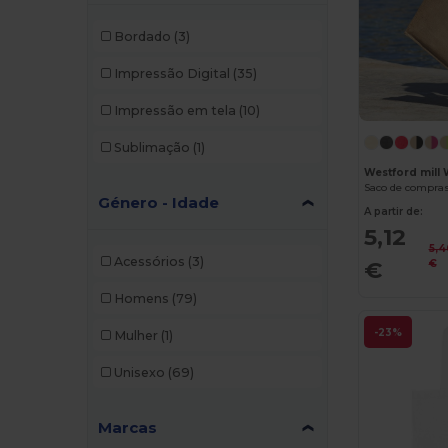
Bordado
(3)
Impressão Digital
(35)
Impressão em tela
(10)
Sublimação
(1)
Westford mil
Saco de compras
Género - Idade
A partir de:
5,12
5,4
Acessórios
(3)
€
€
Homens
(79)
-23%
Mulher
(1)
Unisexo
(69)
Marcas