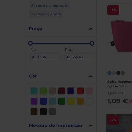
Sacos de compras
-6%
Sacos de pano
Preço
De
Para
€
€
Cor
Egotier 92381
A partir de:
1,09 €
1,1
-5%
Método de Impressão