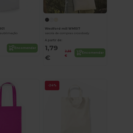
Westford mill WM107
901
sacola de compras crossbody
 sublimação
A partir de:
1,79
Encomendar
2,55
Encomendar
€
€
-24%