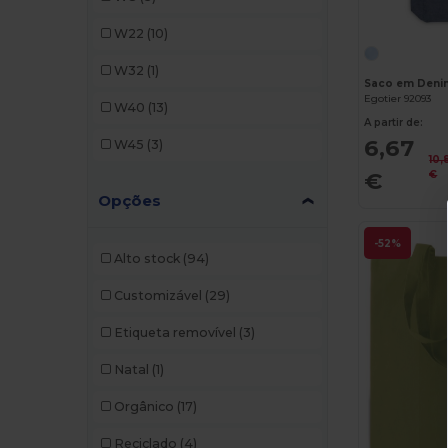
Neutral
(4)
W22
(10)
NewGen
(5)
W32
(1)
Saco em Denim
Quadra
(6)
Egotier 92093
W40
(13)
A partir de:
SOL'S
(3)
6,67
W45
(3)
10,
Stamina
(9)
€
€
Opções
Valento
(13)
Westford mill
(46)
-52%
Alto stock
(94)
Customizável
(29)
Etiqueta removível
(3)
Natal
(1)
Orgânico
(17)
Reciclado
(4)