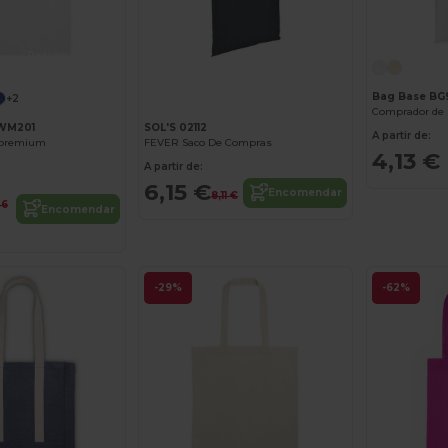
Personalize-o!
Bag Base BG
+2
Comprador de
 WM201
SOL'S 02112
A partir de:
o premium
FEVER Saco De Compras
4,13 €
A partir de:
6,15 €
Encomendar
8,11 €
46
Encomendar
-29%
-62%