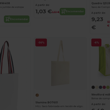
l WM408
Quadra QD2
A partir de:
as jumbo de estopa
Saco de Compr
1,03 €
Encomendar
1,22 €
A partir de:
9,23
Encomendar
13
€
€
-56%
-6%
Westford mi
Bolsa de compr
Stamina BO7601
A partir de:
HILL Saco fabricada em tecido de algodão em cor natural