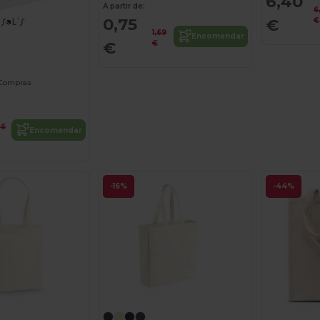
6,40
A partir de:
6
0,75
€
€
1,69
Encomendar
€
€
 Compras
46
Encomendar
-16%
-44%