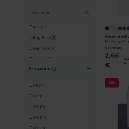
ATF
(2)
Westford mill
Bag Base
(3)
Tote de algodã
Bagbase
(4)
A partir de:
2,66
Egotier
(3)
3,
€
€
Armazém
EgotierPro
(1)
GiftRetail
(10)
-38%
W1
(74)
Kimood
(14)
W2
(5)
Label Serie
(5)
W4
(9)
Malfini
(3)
W5
(14)
Mantis
(1)
W8
(3)