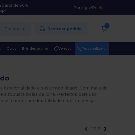
 partir de 80 €
Portugal
/
Pt
pp!
Pesquisar
Rastrear pedido
s
Otros
Brindes promo
Vendas
Personaliza-o!
ado
a funcionalidade e sustentabilidade. Com mais de
é à robusta bolsa de lona. Perfeitos para uso
ompras combinam durabilidade com um design
1
2
3