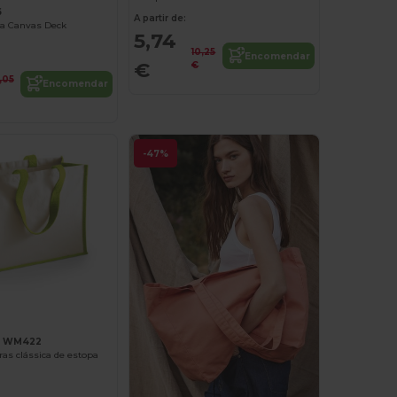
6
A partir de:
a Canvas Deck
5,74
10,25
Encomendar
€
€
,05
Encomendar
-47%
ll WM422
as clássica de estopa