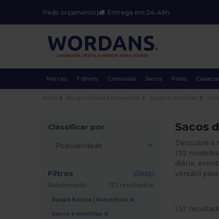
Pedir orçamento
|
Entrega em 24-48h
Marcas
T-Shirts
Camisolas
Sacos
Polos
Casaco
Início
Roupa Básica | Acessórios
Sacos e mochilas
Sac
Sacos d
Classificar por
Descubra a n
132 modelos 
diário, eve
Filtros
versátil par
«Reset
Selecionado
132 resultados.
Roupa Básica | Acessórios
132 resultad
Sacos e mochilas