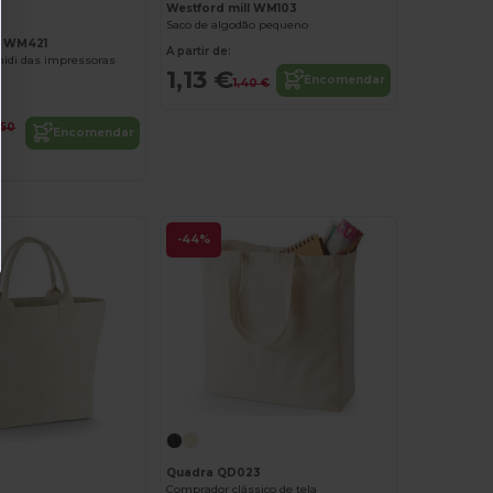
Westford mill WM103
Saco de algodão pequeno
l WM421
A partir de:
midi das impressoras
1,13 €
Encomendar
1,40 €
,50
Encomendar
-44%
Quadra QD023
Comprador clássico de tela