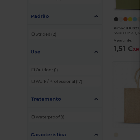
Padrão
Kimood KI022
SACO COM ALÇA
Striped
(2)
A partir de:
1,51 €
3,16
Use
Outdoor
(1)
Work / Professional
(17)
Tratamento
Waterproof
(1)
Característica