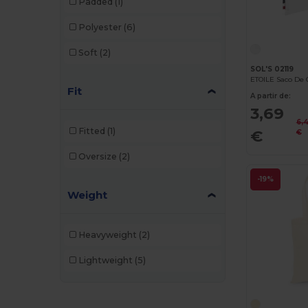
Padded
(1)
Polyester
(6)
Soft
(2)
SOL'S 02119
ETOILE Saco De
Fit
A partir de:
3,69
6,
Fitted
(1)
€
€
Oversize
(2)
-19%
Weight
Heavyweight
(2)
Lightweight
(5)