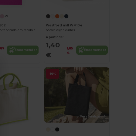
Personalize-o!
+9
602
Westford mill WM104
MOUNTAIN Saco fabricada em tecido de algodão de cores variadas
Sacola alças curtas
A partir de:
1,40
,87
1,85
Encomendar
Encomendar
€
€
-19%
Personalize-o!
Personalize-o!