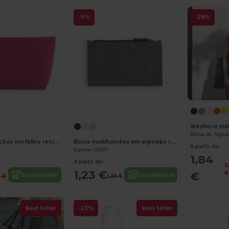
-9%
-28%
Personalize-o!
Westford mil
Bolsa multifunções em feltro reciclado (100% rPET)
Bolsa multifunções em algodão reciclado (70%) e poliéster (30% rPET) (140 g/m²)
A partir de:
Egotier 92077
1,84
A partir de:
2
1,23 €
€
€
Encomendar
Encomendar
6 €
1,35 €
Best Seller
-23%
Best Seller