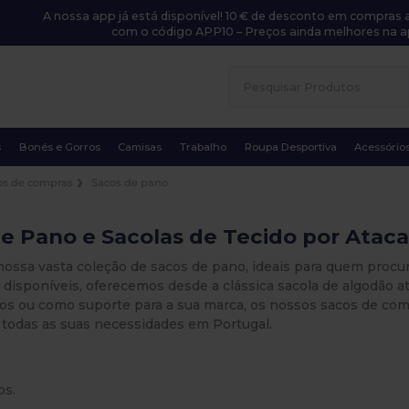
A nossa app já está disponível! 10 € de desconto em compras a
com o código APP10 – Preços ainda melhores na a
s
Bonés e Gorros
Camisas
Trabalho
Roupa Desportiva
Acessório
os de compras
Sacos de pano
e Pano e Sacolas de Tecido por Atac
ossa vasta coleção de sacos de pano, ideais para quem procur
disponíveis, oferecemos desde a clássica sacola de algodão at
ntos ou como suporte para a sua marca, os nossos sacos de c
a todas as suas necessidades em Portugal.
os.