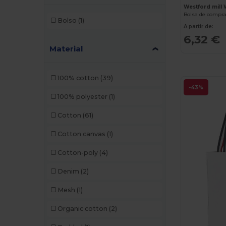
Westford mil
Bolsa de compr
Bolso
(1)
A partir de:
6,32 €
Material
100% cotton
(39)
-43%
100% polyester
(1)
Cotton
(61)
Cotton canvas
(1)
Cotton-poly
(4)
Denim
(2)
Mesh
(1)
Organic cotton
(2)