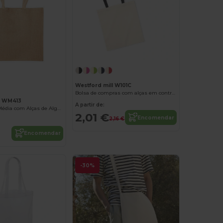
Personalize-o!
Westford mill W101C
Bolsa de compras com alças em contraste
l WM413
A partir de:
Bolsa de Juta Média com Alças de Algodão
2,01 €
Encomendar
2,16 €
Encomendar
-30%