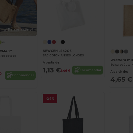
Personalize-o!
Personalize-o!
+5
NEWGEN LS42OE
l WM407
SAC COTON ANSES LONGES
 de estopa
Westford mil
A partir de:
1,13 €
Encomendar
1,46 €
A partir de:
0
Encomendar
4,65 €
-24%