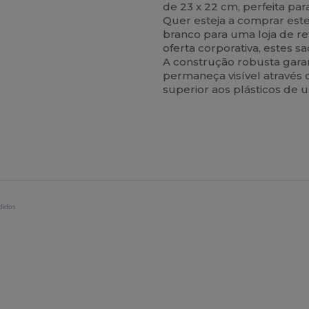
de 23 x 22 cm, perfeita par
Quer esteja a comprar est
branco para uma loja de 
oferta corporativa, estes 
A construção robusta gara
permaneça visível através 
superior aos plásticos de u
didos