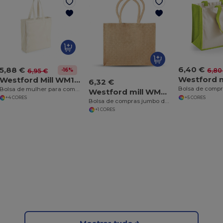
6,40 €
5,88 €
-16%
6,80
6,95 €
Westford Mill WM108
6,32 €
Bolsa de mulher para compras - Canvas classic
Westford mill WM408
+5 CORES
+4 CORES
Bolsa de compras jumbo de estopa
+1 CORES