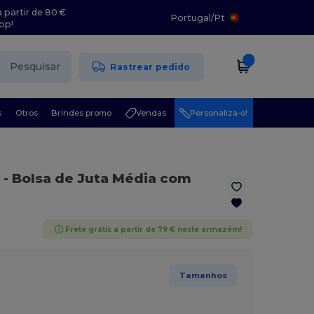
 partir de 80 €
Portugal
/
Pt
pp!
Pesquisar
Rastrear pedido
s
Otros
Brindes promo
Vendas
Personaliza-o!
- Bolsa de Juta Média com
Frete grátis a partir de 79 € neste armazém!
Tamanhos