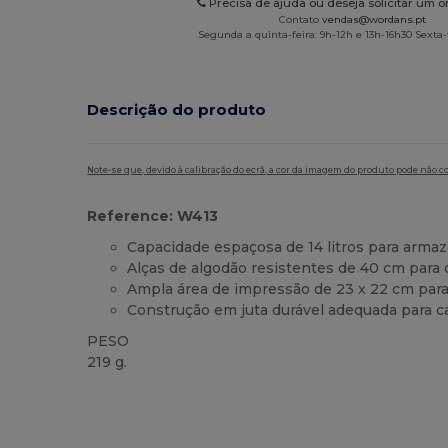
Precisa de ajuda ou deseja solicitar um 
Contato
vendas@wordans.pt
Segunda a quinta-feira: 9h-12h e 13h-16h30 Sexta-f
Descrição do produto
Note-se que, devido à calibração do ecrã, a cor da imagem do produto pode não c
Reference: W413
Capacidade espaçosa de 14 litros para arma
Alças de algodão resistentes de 40 cm para 
Ampla área de impressão de 23 x 22 cm para
Construção em juta durável adequada para 
PESO
219 g.
Customizável
Alto stock