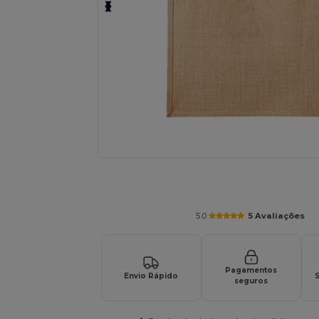
Personalize o seu produto onli
5.0
5 Avaliações
Pagamentos
Envio Rápido
S
seguros