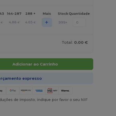
143
144-287
288 +
Mais
Stock
Quantidade
+
4.88
4.65
999+
€
€
€
Total:
0.00 €
Adicionar ao Carrinho
rçamento expresso
uções de imposto, indique por favor o seu NIF