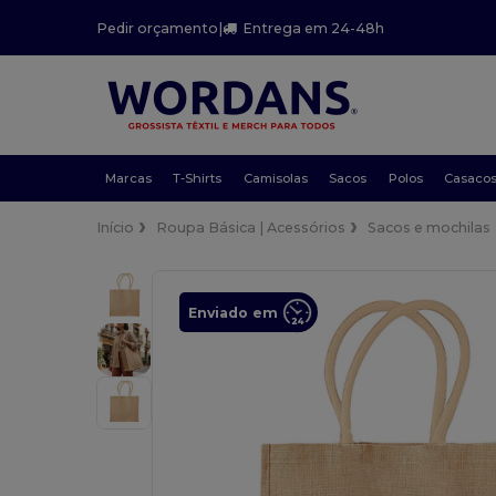
Pedir orçamento
|
Entrega em 24-48h
Marcas
T-Shirts
Camisolas
Sacos
Polos
Casaco
Início
Roupa Básica | Acessórios
Sacos e mochilas
Enviado em