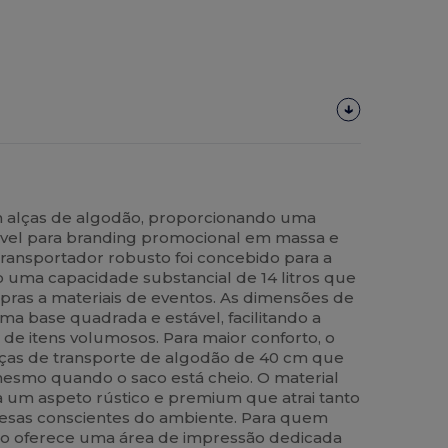
m alças de algodão, proporcionando uma
ável para branding promocional em massa e
 transportador robusto foi concebido para a
 uma capacidade substancial de 14 litros que
as a materiais de eventos. As dimensões de
ma base quadrada e estável, facilitando a
de itens volumosos. Para maior conforto, o
ças de transporte de algodão de 40 cm que
mesmo quando o saco está cheio. O material
a um aspeto rústico e premium que atrai tanto
sas conscientes do ambiente. Para quem
aco oferece uma área de impressão dedicada