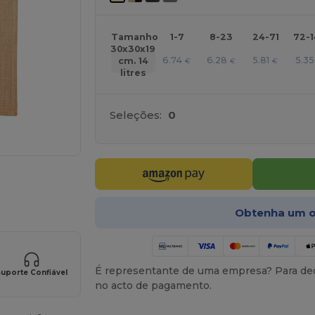
Tamanho
1-7
8-23
24-71
72-
30x30x19
6.74
6.28
5.81
5.35
cm. 14
€
€
€
litres
Seleções:
0
ne AQUI!
Obtenha um o
É representante de uma empresa? Para ded
uporte Confiável
no acto de pagamento.