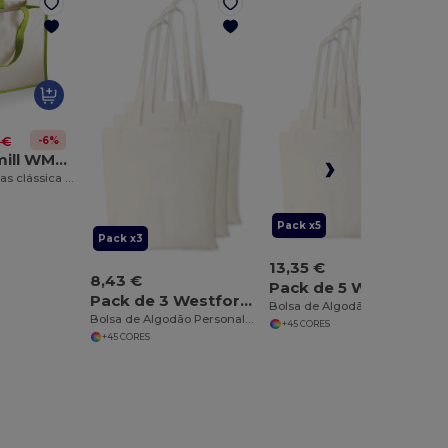
-6%
 €
Westford mill WM422
Bolsa de compras clássica de estopa
Pack x5
Pack x3
13,35 €
8,43 €
Pack de 5 Westford mill WM101
Pack de 3 Westford mill WM101
Bolsa de Algodão Personalizável para Ombro
Bolsa de Algodão Personalizável para Ombro
+45 CORES
+45 CORES