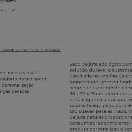
orçamento?
eira: 9h-13h
orresponder exatamente à cor real do produto.
Saco de juta ecológico co
solução durável e sustent
zenamento versátil
uso diário no retalho. Este
conforto no transporte
longevidade, apresentando
 personalização
acomoda tudo, desde compr
cargas pesadas
30 x 30 x 19 cm oferecem u
embalagem e o transporte 
saco está equipado com al
são suaves para as mãos, 
de juta natural proporcion
consumidores como empre
procura personalizar, o s