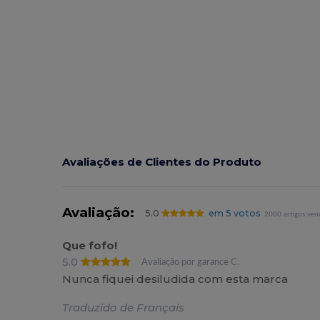
Avaliações de Clientes do Produto
Avaliação:
5.0
em 5 votos
2000 artigos ven
Que fofo!
5.0
Avaliação por garance C.
Nunca fiquei desiludida com esta marca
Traduzido de Français