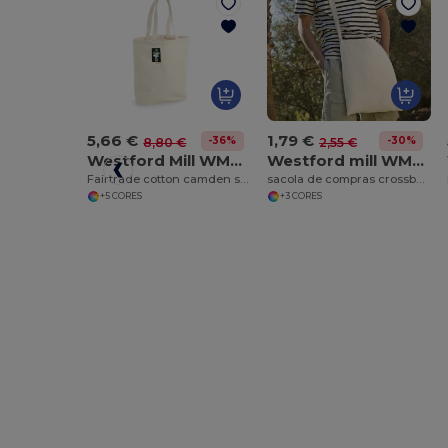
5,66 €
1,79 €
-36%
-30%
8,80 €
2,55 €
Westford Mill WM671
Westford mill WM107
Fairtrade cotton camden shopper
sacola de compras crossbody
+5 CORES
+3 CORES