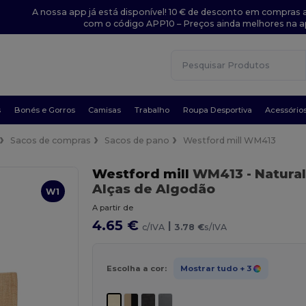
A nossa app já está disponível! 10 € de desconto em compras a
com o código APP10 – Preços ainda melhores na a
s
Bonés e Gorros
Camisas
Trabalho
Roupa Desportiva
Acessório
Sacos de compras
Sacos de pano
Westford mill WM413
Westford mill
WM413
- Natural
Alças de Algodão
W1
A partir de
4.65 €
|
c/IVA
3.78 €
s/IVA
Escolha a cor:
Mostrar tudo
+ 3