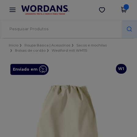
×
App Wordans
Obter app
Melhores preços na app!
Início
Roupa Básica | Acessórios
Sacos e mochilas
Bolsas de cordão
Westford mill WM115
W1
Enviado em