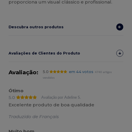
proporciona um visual clássico e profissional.
Descubra outros produtos
Avaliações de Clientes do Produto
Avaliação:
5.0
em 44 votos
4740 artigos
vendidos
Ótimo
5.0
Avaliação por Adeline S.
Excelente produto de boa qualidade
Traduzido de Français
Muito bom