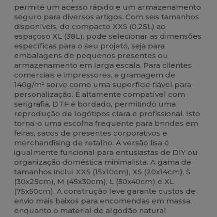
permite um acesso rápido e um armazenamento
seguro para diversos artigos. Com seis tamanhos
disponíveis, do compacto XXS (0,25L) ao
espaçoso XL (38L), pode selecionar as dimensões
específicas para o seu projeto, seja para
embalagens de pequenos presentes ou
armazenamento em larga escala. Para clientes
comerciais e impressores, a gramagem de
140g/m² serve como uma superfície fiável para
personalização. É altamente compatível com
serigrafia, DTF e bordado, permitindo uma
reprodução de logótipos clara e profissional. Isto
torna-o uma escolha frequente para brindes em
feiras, sacos de presentes corporativos e
merchandising de retalho. A versão lisa é
igualmente funcional para entusiastas de DIY ou
organização doméstica minimalista. A gama de
tamanhos inclui XXS (15x10cm), XS (20x14cm), S
(30x25cm), M (45x30cm), L (50x40cm) e XL
(75x50cm). A construção leve garante custos de
envio mais baixos para encomendas em massa,
enquanto o material de algodão natural