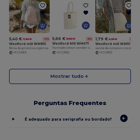
5,66 €
5,40 €
1,79 €
8,80 €
7,90 €
2,55 €
-36%
-32%
-30%
Westford Mill WM671
Westford mill WM810
Westford mill WM107
Fairtrade cotton camden shopper
Bolsa de ginástica orgânica
sacola de compras crossbody
+5 CORES
+11 CORES
+3 CORES
Mostrar tudo
Perguntas Frequentes
É adequado para serigrafia ou bordado?