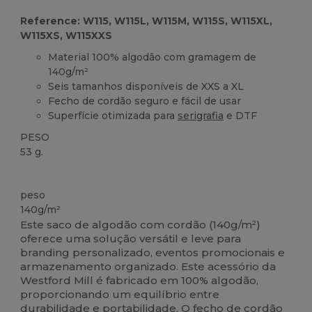
Reference: W115, W115L, W115M, W115S, W115XL,
W115XS, W115XXS
Material 100% algodão com gramagem de
140g/m²
Seis tamanhos disponíveis de XXS a XL
Fecho de cordão seguro e fácil de usar
Superfície otimizada para
serigrafia
e DTF
PESO
53 g.
Customizável
Alto stock
peso
140g/m²
Este saco de algodão com cordão (140g/m²)
oferece uma solução versátil e leve para
branding personalizado, eventos promocionais e
armazenamento organizado. Este acessório da
Westford Mill é fabricado em 100% algodão,
proporcionando um equilíbrio entre
durabilidade e portabilidade. O fecho de cordão