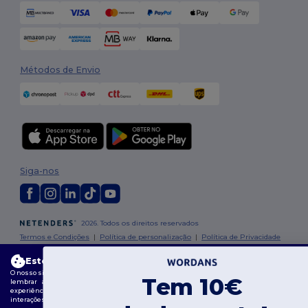
Métodos de Envio
Siga-nos
2026. Todos os direitos reservados
Termos e Condições
|
Política de personalização
|
Política de Privacidade
|
Política de cookies
|
Mapa do Site
Este site usa cookies
O nosso site utiliza cookies próprios e de terceiros para melhorar a funcionalidade geral,
Tem 10€
lembrar as suas preferências, analisar o desempenho do site e garantir uma
experiência de navegação fluida e personalizada, incluindo conteúdos personalizados,
interações otimizadas com o nosso site e publicidade.