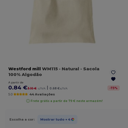
Westford mill
WM115
- Natural
- Sacola
100% Algodão
A partir de
0.84 €
|
-
73
%
3.10 €
c/IVA
0.68 €
s/IVA
5.0
44 Avaliações
Frete grátis a partir de 79 € neste armazém!
Escolha a cor:
Mostrar tudo
+ 4