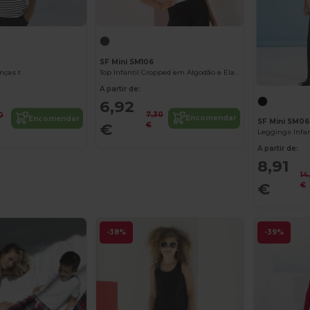
SF Mini SM106
Top Infantil Cropped em Algodão e Elastano
anças t
A partir de:
6,92
7,30
50
Encomendar
Encomendar
SF Mini SM0
€
€
A partir de:
8,91
14
€
€
-38%
-39%