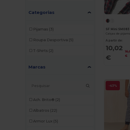
Categorias
Pijamas
(3)
SF Mini SM083
Calças de pijama
Roupa Desportiva
(5)
A partir de:
10,02
T-Shirts
(2)
16
€
€
Marcas
-43%
Ach. Brito®
(2)
Albatros
(22)
Armor Lux
(5)