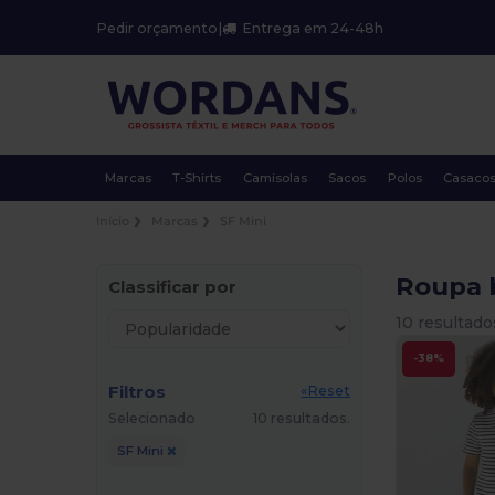
Pedir orçamento
|
Entrega em 24-48h
Marcas
T-Shirts
Camisolas
Sacos
Polos
Casaco
Início
Marcas
SF Mini
Roupa 
Classificar por
10 resultado
-38%
Filtros
«Reset
Selecionado
10 resultados.
SF Mini