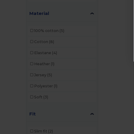
Barents
(9)
Bata Industrials
(12)
Material
Beechfield
(358)
100% cotton
(5)
Bella+Canvas
(29)
Cotton
(8)
Black&Match
(20)
Elastane
(4)
Branve
(8)
Heather
(1)
Brook Taverner
(42)
Jersey
(5)
Buff
(3)
Polyester
(1)
Build Your Brand
(132)
Soft
(3)
CamelBak
(7)
Carhartt
(12)
Fit
Case Logic
(18)
Slim fit
(2)
Caterpillar
(2)