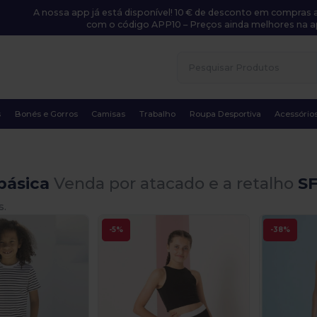
A nossa app já está disponível! 10 € de desconto em compras a
com o código APP10 – Preços ainda melhores na a
s
Bonés e Gorros
Camisas
Trabalho
Roupa Desportiva
Acessório
básica
Venda por atacado e a retalho
SF
s.
-5%
-38%