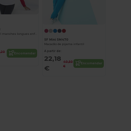
1
T-shirt baseball manches longues enfant
SF Mini SM470
Macacão de pijama infantil
A partir de:
,20
Encomendar
22,18
40,50
Encomendar
€
€