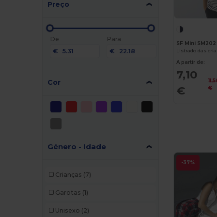
Preço
De
Para
SF Mini SM202
€
€
Listrado das cri
A partir de:
7,10
11,
Cor
€
€
Género - Idade
-37%
Crianças
(7)
Garotas
(1)
Unisexo
(2)