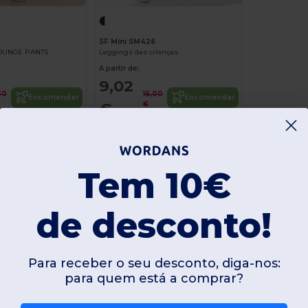
SF Mini SM426
LOUNGE PANTS
Leggings das crianças
A partir de:
9,02
30
16,00
Encomendar
Encomendar
€
€
Tem 10€
de desconto!
Para receber o seu desconto, diga-nos:
para quem está a comprar?