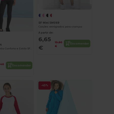
SF Mini SM069
Calções retrógrados para crianças
A partir de:
6,65
10,90
Encomendar
64
€
€
Leggings Infantis Conforto e Estilo SF Mini
,40
Encomendar
-45%