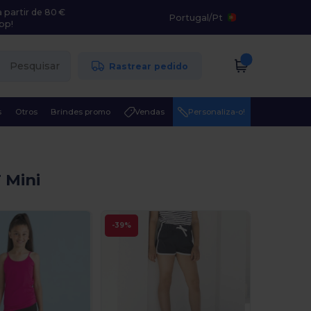
 partir de 80 €
Portugal
/
Pt
pp!
Pesquisar
Rastrear pedido
s
Otros
Brindes promo
Vendas
Personaliza-o!
 Mini
-39%