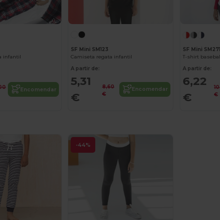
SF Mini SM123
SF Mini SM27
Camiseta regata infantil
 infantil
A partir de:
A partir de:
5,31
6,22
8,60
,00
10
Encomendar
Encomendar
€
€
€
€
-44%