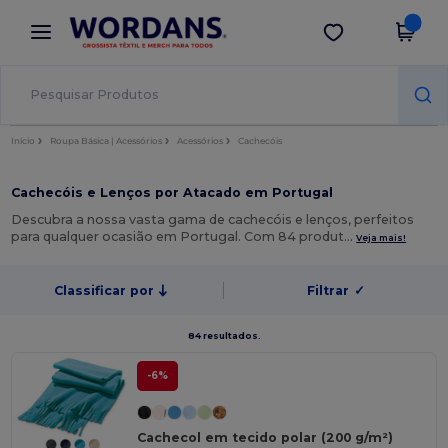
×
App Wordans
Obter app
Melhores preços na app!
Início
Roupa Básica | Acessórios
Acessórios
Cachecóis
Cachecóis e Lenços por Atacado em Portugal
Descubra a nossa vasta gama de cachecóis e lenços, perfeitos
para qualquer ocasião em Portugal. Com 84 produt…
Veja mais!
Classificar por
Filtrar
✓
84 resultados.
-6%
Cachecol em tecido polar (200 g/m²)