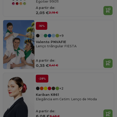
Egotier 99011
A partir de:
2,05 €
2,18 €
-16%
+9
Valento PNVAFIE
Lenço triângular FIESTA
A partir de:
0,35 €
0,41 €
-28%
+2
Kariban K861
Elegância em Cetim: Lenço de Moda
A partir de:
6,08 €
8,48 €