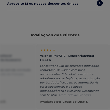
Aproveite já os nossos descontos únicos
Avaliações dos clientes
★ ★ ★ ★ ★
Cachecol
Valento PNVAFIE - Lenço triângular
ite Accesorio
FIESTA
Lenço triangular de excelente qualidade,
as com ele, e é muito
confortável de usar e com bons
zido de Français
acabamentos. O tecido é resistente e
adapta-se na perfeição à personalização
por bordado, flocagem ou impressão. As
cores são bonitas e a relação
qualidade/preço é excelente. Recomendo
sem hesitar.
Traduzido de Français
e R.
Avaliação por Goûts de Luxe 3.