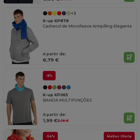
+3
K-up KP878
Cachecol de Microfleece Antipilling Elegante
A partir de:
6,79 €
-8%
K-up KP065
BANDA MULTIFUNÇÕES
A partir de:
1,99 €
2,16 €
-54%
Melhor Oferta