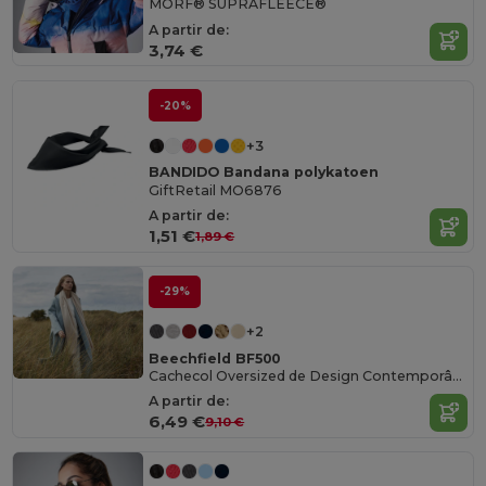
MORF® SUPRAFLEECE®
A partir de:
3,74 €
-20%
+3
BANDIDO Bandana polykatoen
GiftRetail MO6876
A partir de:
1,51 €
1,89 €
-29%
+2
Beechfield BF500
Cachecol Oversized de Design Contemporâneo
A partir de:
6,49 €
9,10 €