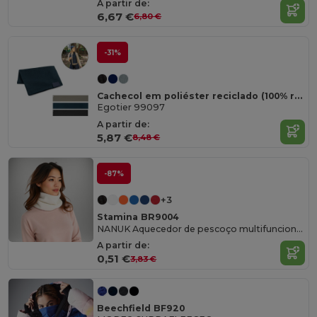
A partir de:
6,67 €
6,80 €
-31%
Cachecol em poliéster reciclado (100% rPET) com um detalhe costurado para personalização
Egotier 99097
A partir de:
5,87 €
8,48 €
-87%
+3
Stamina BR9004
NANUK Aquecedor de pescoço multifuncional com corte reto e design tubular
A partir de:
0,51 €
3,83 €
Beechfield BF920