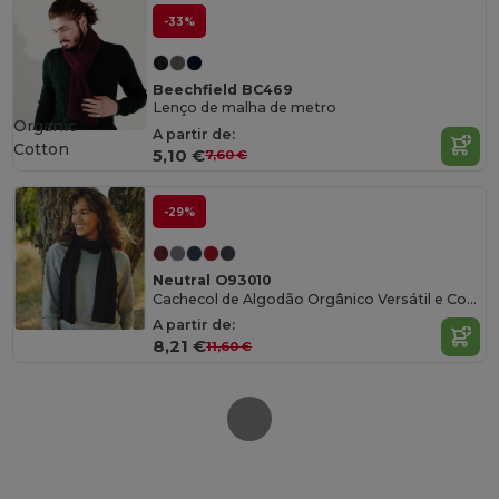
-33%
Beechfield BC469
Lenço de malha de metro
Organic
A partir de:
Cotton
5,10 €
7,60 €
-29%
Neutral O93010
Cachecol de Algodão Orgânico Versátil e Confortável
A partir de:
8,21 €
11,60 €