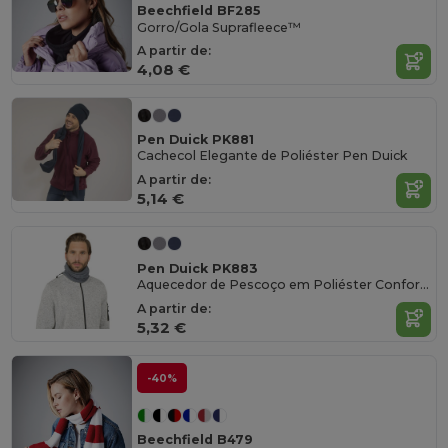
Beechfield BF285
Gorro/Gola Suprafleece™
A partir de:
4,08 €
Pen Duick PK881
Cachecol Elegante de Poliéster Pen Duick
A partir de:
5,14 €
Pen Duick PK883
Aquecedor de Pescoço em Poliéster Confortável
A partir de:
5,32 €
-40%
Beechfield B479