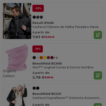
-39%
Result R145X
Cachecol Clássico de Malha Pesada e Macia
Organic
A partir de:
Cotton
7,63 €
12,54 €
-16%
+4
Beechfield BC900
Morf™ original Gorras & Gorros Hombre
Organic
A partir de:
Cotton
2,78 €
3,30 €
Beechfield BC291
Cachecol Suprafleece™ Dolomite Accesorio Bufanda
A partir de: