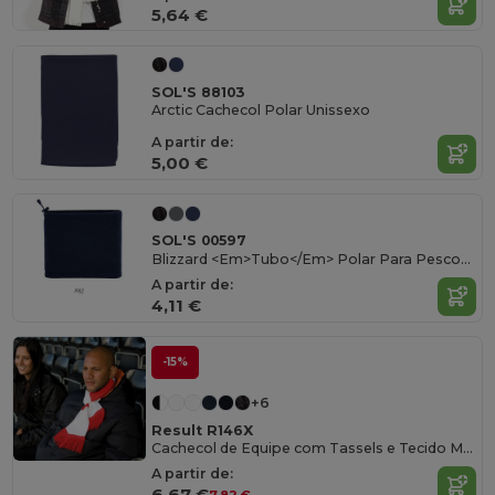
5,64 €
SOL'S 88103
Arctic Cachecol Polar Unissexo
A partir de:
5,00 €
SOL'S 00597
Blizzard <Em>Tubo</Em> Polar Para Pescoço Ou Cabeça
A partir de:
4,11 €
-15%
+6
Result R146X
Cachecol de Equipe com Tassels e Tecido Macio
A partir de:
6,67 €
7,82 €