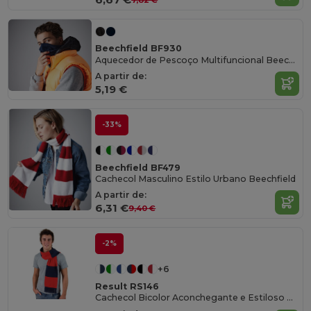
Beechfield BF930
Aquecedor de Pescoço Multifuncional Beechfield
A partir de:
5,19 €
-33%
Beechfield BF479
Cachecol Masculino Estilo Urbano Beechfield
A partir de:
6,31 €
9,40 €
-2%
+6
Result RS146
Cachecol Bicolor Aconchegante e Estiloso RS146