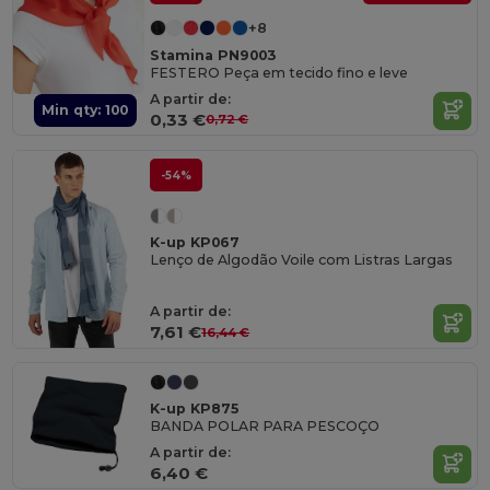
+8
Stamina PN9003
FESTERO Peça em tecido fino e leve
A partir de:
Min qty: 100
0,33 €
0,72 €
-54%
K-up KP067
Lenço de Algodão Voile com Listras Largas
A partir de:
7,61 €
16,44 €
K-up KP875
BANDA POLAR PARA PESCOÇO
A partir de:
6,40 €