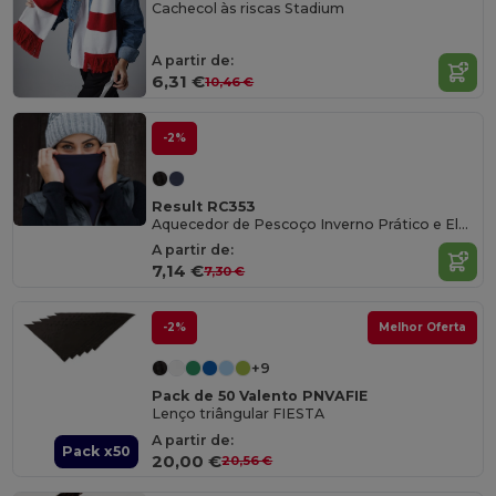
Cachecol às riscas Stadium
A partir de:
6,31 €
10,46 €
-2%
Result RC353
Aquecedor de Pescoço Inverno Prático e Elegante
A partir de:
7,14 €
7,30 €
-2%
Melhor Oferta
+9
Pack de 50 Valento PNVAFIE
Lenço triângular FIESTA
A partir de:
Pack x50
20,00 €
20,56 €