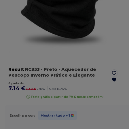
Result
RC353
- Preto
- Aquecedor de
Pescoço Inverno Prático e Elegante
A partir de
7.14 €
|
7.30 €
c/IVA
5.80 €
s/IVA
Frete grátis a partir de 79 € neste armazém!
Escolha a cor:
Mostrar tudo
+ 1