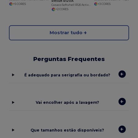
Result R120A
+5 CORES
+3 CORES
Casaco Softshell R120 Activity
+2 CORES
Mostrar tudo
Perguntas Frequentes
É adequado para serigrafia ou bordado?
Vai encolher após a lavagem?
Que tamanhos estão disponíveis?