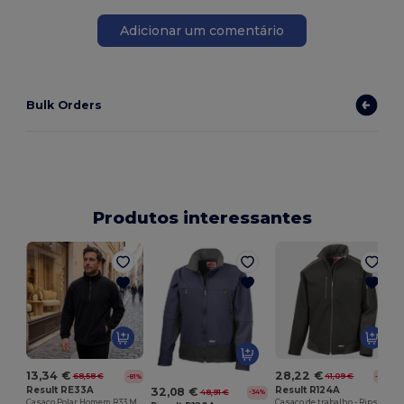
Adicionar um comentário
Bulk Orders
Produtos interessantes
13,34 €
28,22 €
68,58 €
41,09 €
-81%
-31%
Result RE33A
Result R124A
32,08 €
48,91 €
-34%
Casaco Polar Homem R33 Meio Zíper
Casaco de trabalho - Ripstop softshell