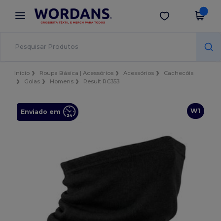
×
App Wordans
Obter app
Melhores preços na app!
Início
Roupa Básica | Acessórios
Acessórios
Cachecóis
Golas
Homens
Result RC353
W1
Enviado em