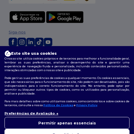
Siga-nos
Este site usa cookies
2026. Todos os direitos reservados
O nosso site utiliza cookies próprios e de terceiros para melhorar a funcionalidade geral,
Termos e Condições
|
Política de personalização
|
Política de Privacidade
lembrar as suas preferências, analisar o desempenho do site e garantir uma
|
Política de cookies
|
Mapa do Site
experiência de navegação fluida e personalizada, incluindo conteúdos personalizados,
interações otimizadas com o nosso site e publicidade.
Pode gerir as suas preferências de cookies a qualquer momento. Os cookies essenciais,
que são necessários para o funcionamento do site, não podem ser desativados, pois são
indispensáveis para o correto funcionamento do site. No entanto, pode optar por
permitir ou bloquear outros tipos de cookies, como os utilizados para personalização,
análise e publicidade.
Para mais detalhes sobre como utilizamos cookies, como controlá-los e sobre cookies de
terceiros, consulte a nossa
Política de Cookies
e
Privacy Policy
.
Preferências de Avaliação
👋
Olá
Se tiver alguma dúvida ou
Permitir apenas essenciais
questão, pode contactar-nos a
qualquer momento. O nosso