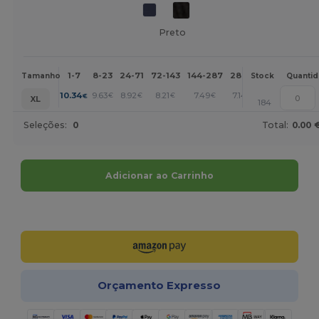
Preto
1-7
8-23
24-71
72-143
144-287
288 +
Mais
Tamanho
Stock
Quanti
+
10.34
9.63
8.92
8.21
7.49
7.14
€
€
€
€
€
€
XL
184
Seleções:
0
Total:
0.00 
Adicionar ao Carrinho
Personalize-o!
Orçamento Expresso