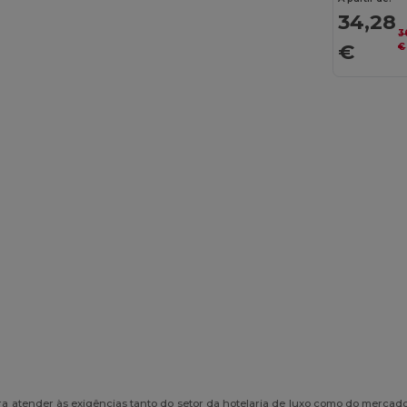
34,28
3
€
€
a atender às exigências tanto do setor da hotelaria de luxo como do merca