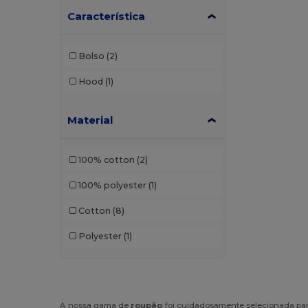
Característica
Bolso
(2)
Hood
(1)
Material
100% cotton
(2)
100% polyester
(1)
Cotton
(8)
Polyester
(1)
A nossa gama de
roupão
foi cuidadosamente selecionada par