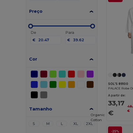
Preço
De
Para
€
€
Cor
SOL'S 89100
A partir de:
33,17
49,
Tamanho
€
€
Organic
Cotton
S
M
L
XL
2XL
-25%