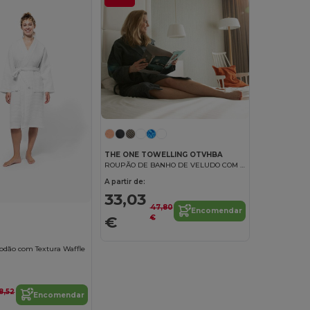
THE ONE TOWELLING OTVHBA
ROUPÃO DE BANHO DE VELUDO COM CAPUZ
A partir de:
33,03
47,80
Encomendar
€
€
odão com Textura Waffle
8,52
Encomendar