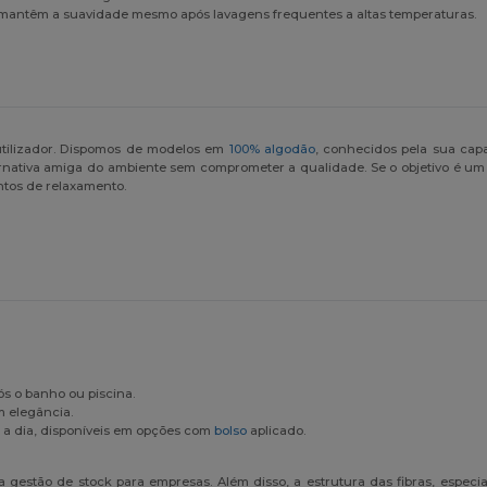
 mantêm a suavidade mesmo após lavagens frequentes a altas temperaturas.
utilizador. Dispomos de modelos em
100% algodão
, conhecidos pela sua ca
nativa amiga do ambiente sem comprometer a qualidade. Se o objetivo é um v
ntos de relaxamento.
ós o banho ou piscina.
m elegância.
a a dia, disponíveis em opções com
bolso
aplicado.
o a gestão de stock para empresas. Além disso, a estrutura das fibras, espe