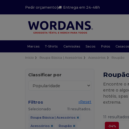
Pedir orçamento
|
Entrega em 24-48h
Marcas
T-Shirts
Camisolas
Sacos
Polos
Casaco
Início
Roupa Básica | Acessórios
Acessórios
Roupão
Roupão
Classificar por
Encontre o
entre o algo
hotéis, spa
Filtros
extrema.
«Reset
Selecionado
11 resultados.
11 resultados
Roupa Básica | Acessórios
Acessórios
Roupão
-34%