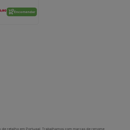
6,90
Encomendar
do de retalho em Portugal. Trabalhamos com marcas de renome