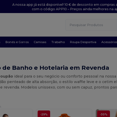
A nossa app já está disponível! 10 € de desconto em compras a
com o código APP10 – Preços ainda melhores na a
s
Bonés e Gorros
Camisas
Trabalho
Roupa Desportiva
Acessório
 de Banho e Hotelaria em Revenda
roupão
ideal para o seu negócio ou conforto pessoal na nossa
dão penteado de alta absorção, o estilo waffle leve e o ceti
s e revenda. Modelos unissexo, com ou sem capuz, prontos par
.
-29%
-30%