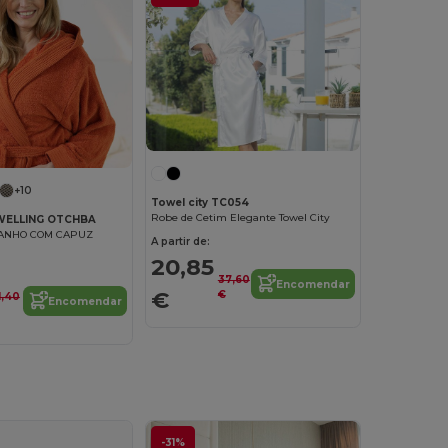
+10
Towel city TC054
Robe de Cetim Elegante Towel City
WELLING OTCHBA
ANHO COM CAPUZ
A partir de:
20,85
37,60
Encomendar
€
€
1,40
Encomendar
-31%