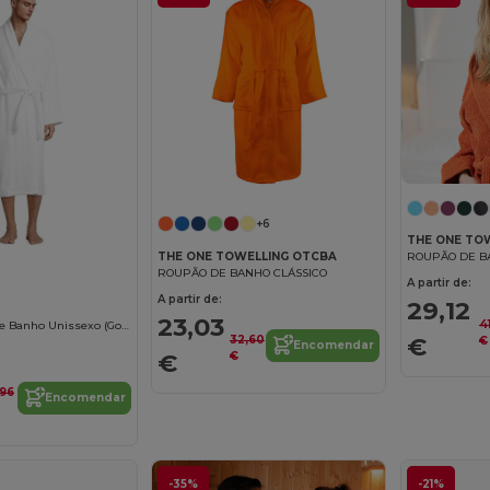
+6
THE ONE TO
THE ONE TOWELLING OTCBA
ROUPÃO DE B
ROUPÃO DE BANHO CLÁSSICO
A partir de:
A partir de:
29,12
23,03
4
PALACE Robe De Banho Unissexo (Gola Quimono)
€
32,60
€
Encomendar
€
€
96
Encomendar
-35%
-21%