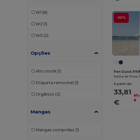
W1
(8)
-50%
W2
(1)
W5
(2)
Opções
Alto stock
(1)
Pen Duick PK
Etiqueta removível
(1)
A partir de:
33,81
Orgânico
(2)
67
€
€
Mangas
Mangas compridas
(1)