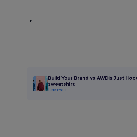
Build Your Brand vs AWDis Just Hoo
sweatshirt
Leia mais...