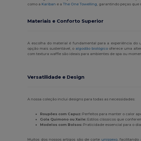
como a
Kariban
e a
The One Towelling
, garantindo peças que
Materiais e Conforto Superior
A escolha do material é fundamental para a experiência do 
opção mais sustentável, o
algodão biológico
oferece uma alter
com textura waffle são ideais para ambientes de spa ou mome
Versatilidade e Design
A nossa coleção inclui designs para todas as necessidades:
Roupões com Capuz:
Perfeitos para manter o calor ap
Gola Quimono ou Xaile:
Estilos clássicos que confere
Modelos com Bolsos:
Praticidade essencial para o di
Muitos dos nossos artigos são de corte
unissexo
, facilitand