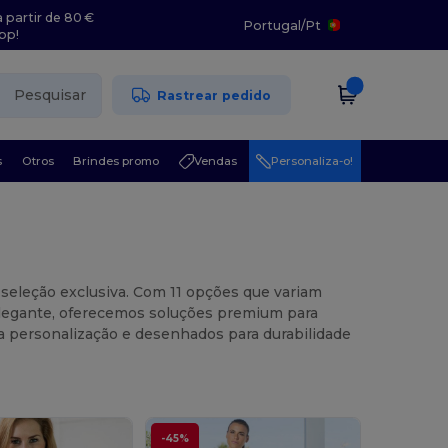
 partir de 80 €
Portugal
/
Pt
pp!
Pesquisar
Rastrear pedido
s
Otros
Brindes promo
Vendas
Personaliza-o!
 seleção exclusiva. Com 11 opções que variam
m elegante, oferecemos soluções premium para
a personalização e desenhados para durabilidade
-45%