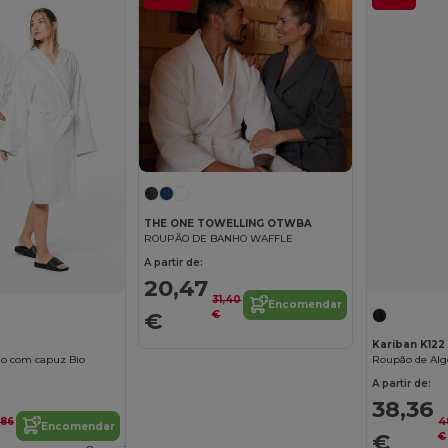
THE ONE TOWELLING OTWBA
ROUPÃO DE BANHO WAFFLE
A partir de:
20,47
31,40
Encomendar
€
€
Kariban K122
o com capuz Bio
Roupão de Alg
A partir de:
38,36
,86
4
Encomendar
€
€