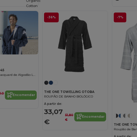
Organic
Cotton
-36%
-7%
845
Toalha de Praia Jacquard de Algodão Luxo
THE ONE TOWELLING OTOBA
,40
Encomendar
ROUPÃO DE BANHO BIOLÓGICO
A partir de:
33,07
51,80
Encomendar
€
€
THE ONE TO
A partir de: