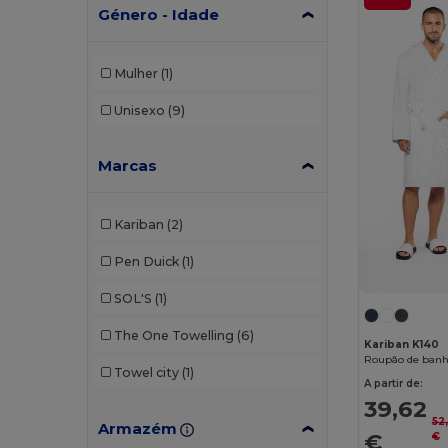
Género - Idade
Mulher
(1)
Unisexo
(9)
Marcas
Kariban
(2)
Pen Duick
(1)
SOL'S
(1)
The One Towelling
(6)
Kariban K140
Roupão de banh
Towel city
(1)
A partir de:
39,62
52
Armazém
€
€