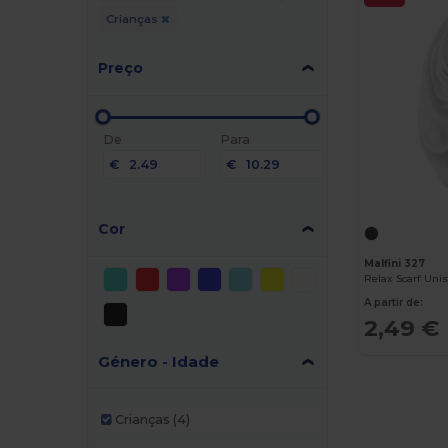
Crianças
Preço
De
Para
€
€
Cor
Malfini 327
Relax Scarf Uni
A partir de:
2,49 €
Género - Idade
Crianças
(4)