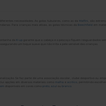
ferentes necessidades. As golas tubulares, como as da
Malfini
, são extrem
danas. Para crianças mais ativas, as golas técnicas da
Beechfield
em materi
-montanha da
K-up
garante que a cabeça e o pescoço fiquem resguardados se
 assegurando um toque suave que não irrita a pele sensível das crianças.
onalização. Se faz parte de uma associação escolar, clube desportivo ou em
inclui opções em diversos materiais como
malha
e
acrílico
, permitindo escolhe
mem
disponíveis em cores como
preto
,
azul
ou
branco
.