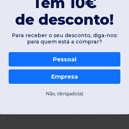
Tem 10€
de desconto!
Para receber o seu desconto, diga-nos:
para quem está a comprar?
Pessoal
Empresa
a Crianças
Não, obrigado(a)
dos mais novos é essencial. A nossa gama de
cachecóis para crianças
foi se
a ou para brincadeiras ao ar livre, estes acessórios são indispensáveis no gu