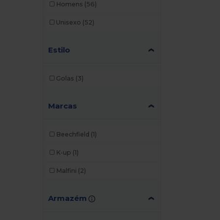
Homens
(56)
Unisexo
(52)
Estilo
Golas
(3)
Marcas
Beechfield
(1)
K-up
(1)
Malfini
(2)
Armazém