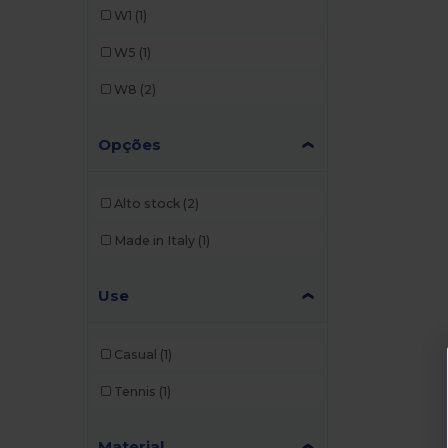
W1
(1)
W5
(1)
W8
(2)
Opções
Alto stock
(2)
Made in Italy
(1)
Use
Casual
(1)
Tennis
(1)
Material