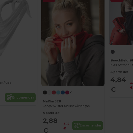
Beechfield 
Kids Softshell 
A partir de:
4,84
sex/Kids
7
€
€
+1
Encomendar
Malfini 328
Lenço twister unissex/crianças
A partir de:
2,88
3,12
Encomendar
€
€