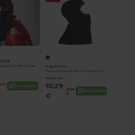
BF320B
Sports Tech Neck Gaiter
K-up KP443
Passa-montanha sem costura de criança
A partir de:
10,29
,00
Encomendar
15,56
Encomendar
€
€