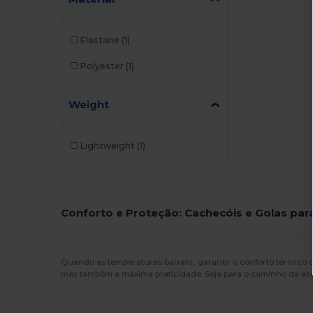
Elastane
(1)
Polyester
(1)
Weight
Lightweight
(1)
Conforto e Proteção: Cachecóis e Golas par
Quando as temperaturas baixam, garantir o conforto térmico 
mas também a máxima praticidade. Seja para o caminho da escol