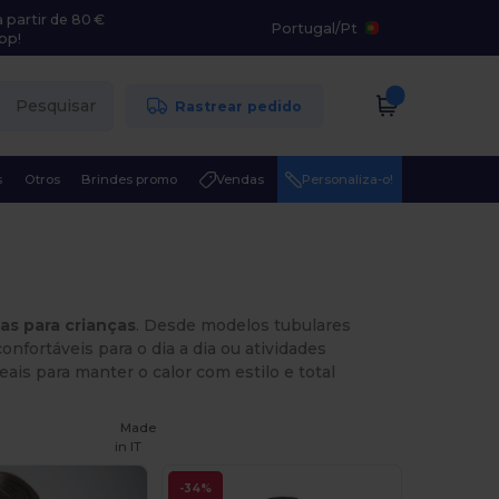
 partir de 80 €
Portugal
/
Pt
pp!
Pesquisar
Rastrear pedido
s
Otros
Brindes promo
Vendas
Personaliza-o!
as para crianças
. Desde modelos tubulares
onfortáveis para o dia a dia ou atividades
ais para manter o calor com estilo e total
Made
in
IT
-34%