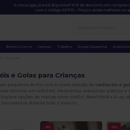
A nossa app já está disponível! 10 € de desconto em compras a
com o código APP10 – Preços ainda melhores na a
s
Bonés e Gorros
Camisas
Trabalho
Roupa Desportiva
Acessório
Crianças
is e Golas para Crianças
mais pequenos do frio com a nossa seleção de
cachecóis e gol
golas técnicas em softshell, oferecemos acessórios práticos e c
 Explore opções de marcas como Malfini, Beechfield e K-up, ide
e movimentos durante todo o inverno.
.
-8%
-31%