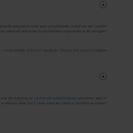
amente populares pela sua versatilidade, podendo ser usadas
al softshell oferecem propriedades respiráveis e de secagem
m comprometer a termorregulação. Muitos dos nossos modelos
presa de eventos, os
cachecóis customizáveis
permitem aplicar
r a textura ideal para cada estação. Explore também as nossas