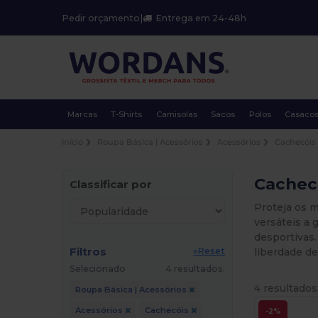
Pedir orçamento
|
Entrega em 24-48h
Marcas
T-Shirts
Camisolas
Sacos
Polos
Casaco
Início
Roupa Básica | Acessórios
Acessórios
Cachecóis
Cachecó
Classificar por
Proteja os 
versáteis a 
desportivas.
Filtros
liberdade d
«Reset
Selecionado
4 resultados.
4 resultados
Roupa Básica | Acessórios
Acessórios
Cachecóis
-2%