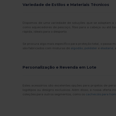
Variedade de Estilos e Materiais Técnicos
Dispomos de uma variedade de soluções que se adaptam a di
como aquecedores de pescoço, fitas para a cabeça ou até ban
rápida, ideais para o desporto.
Se procura algo mais específico para proteção total, o passa
são fabricados com misturas de
algodão
,
poliéster
e
elastane
,
Personalização e Revenda em Lote
Estes acessórios são excelentes opções para projetos de pers
logótipos ou designs exclusivos. Além disso, a nossa oferta 
coleções para outros segmentos, como os
cachecóis para ho