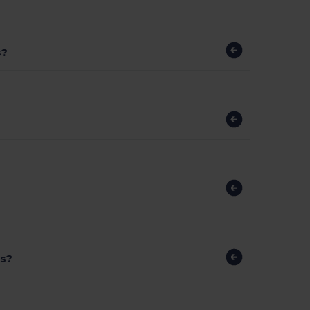
s?
es?