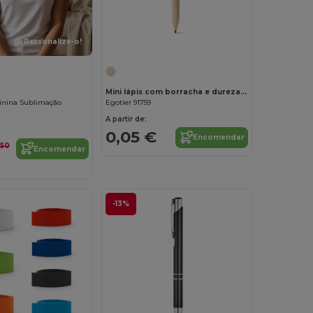
Personalize-o!
Mini lápis com borracha e dureza HB
nina Sublimação
Egotier 91759
A partir de:
0,05 €
Encomendar
,50
Encomendar
-13%