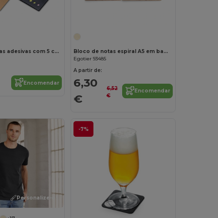
Personalize-o!
Bloco de notas adesivas com 5 conjuntos
Bloco de notas espiral A5 em bambu com papel 100% reciclado
Egotier 93485
A partir de:
6,30
Encomendar
6,52
Encomendar
€
€
-7%
Personalize-o!