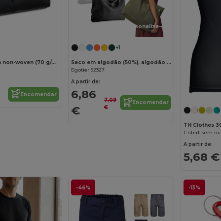
Personalize-o!
Personalize-o!
+1
Porta-fatos em non-woven (70 g/m²)
Saco em algodão (50%), algodão reciclado (30%) e poliéster (20% rPET) (280 g/m²)
Egotier 92327
A partir de:
6,86
Encomendar
7,09
Encomendar
€
€
TH Clothes 3
A partir de:
5,68 €
-46%
-13%