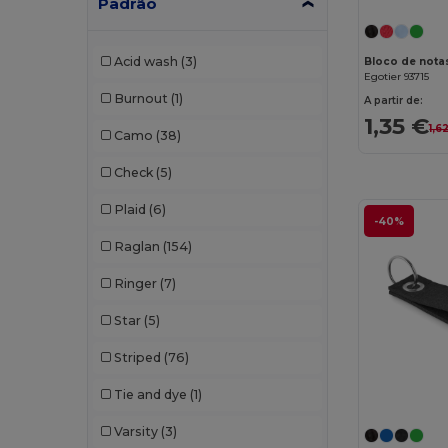
Padrão
Cherokee
(4)
Chipolo
(2)
Acid wash
(3)
Egotier 93715
Clubclass
(20)
Burnout
(1)
A partir de:
Craghoppers
(14)
1,35 €
1,6
Camo
(38)
Crocs
(3)
Check
(5)
Dickies
(8)
Plaid
(6)
-40%
Dickies Medical
(5)
Raglan
(154)
Digital Transfer
(2)
Ringer
(7)
Ecologie
(8)
Star
(5)
Egotier
(1257)
Striped
(76)
EgotierPro
(973)
Tie and dye
(1)
Ekston
(10)
Varsity
(3)