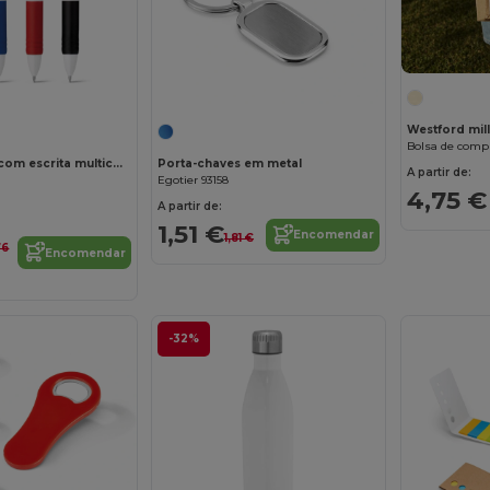
Personalize-o!
Westford mi
Bolsa de compr
Esferográfica com escrita multicor 4 em 1
Porta-chaves em metal
A partir de:
Egotier 93158
4,75 €
A partir de:
1,51 €
Encomendar
1,81 €
76
Encomendar
-32%