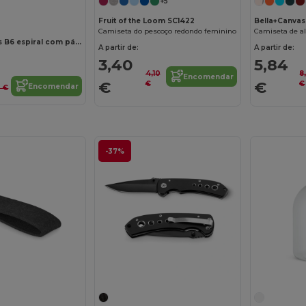
+5
Bella+Canvas
Fruit of the Loom SC1422
Camiseta de a
Camiseta do pescoço redondo feminino
Bloco de notas B6 espiral com páginas lisas
A partir de:
A partir de:
5,84
3,40
8
4,10
Encomendar
€
€
€
€
Encomendar
2 €
-37%
Personalize-o!