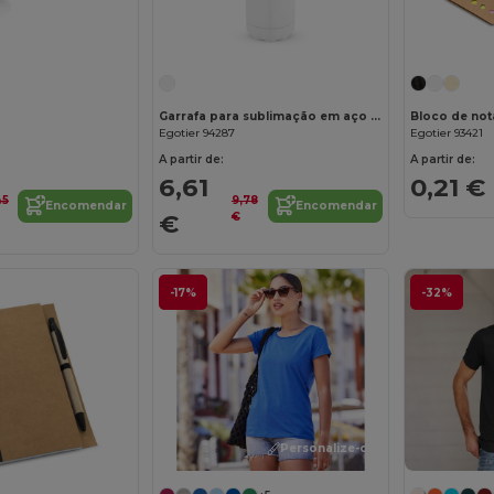
Garrafa para sublimação em aço inoxidável 800 mL
Egotier 94287
Egotier 93421
A partir de:
A partir de:
6,61
0,21 €
45
9,78
Encomendar
Encomendar
€
€
-17%
-32%
Personalize-o!