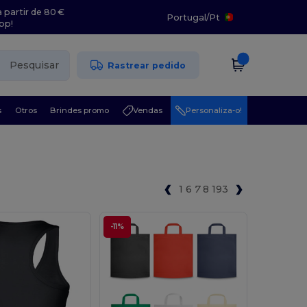
 partir de 80 €
Portugal
/
Pt
pp!
Pesquisar
Rastrear pedido
s
Otros
Brindes promo
Vendas
Personaliza-o!
1
6
7
8
193
-11%