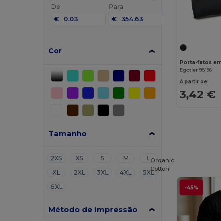
De
Para
€
€
Cor
Egotier 98196
A partir de:
3,42 €
Tamanho
2XS
XS
S
M
L
Organic
Cotton
XL
2XL
3XL
4XL
5XL
6XL
-45%
Método de Impressão