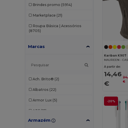
Brindes promo
(5914)
Marketplace
(21)
Roupa Básica | Acessórios
(8705)
Marcas
Kariban K907
A partir de:
14,46
24
Ach. Brito®
(2)
€
€
Albatros
(22)
Armor Lux
(5)
-20%
ATF
(17)
Armazém
Atlantis
(102)