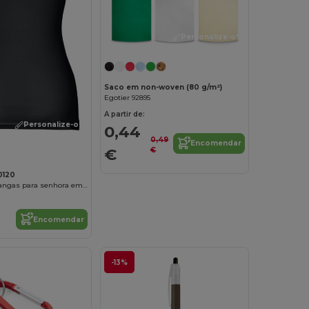
Personalize-o!
Saco em non-woven (80 g/m²)
Egotier 92895
A partir de:
Personalize-o!
0,44
0,49
Encomendar
€
€
0120
T-shirt sem mangas para senhora em algodão
Encomendar
-13%