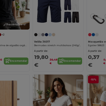
Personalize-o!
+2
Velilla 36017
Camiseta masculina de algodão orgânico
Bermudas stretch multibolsos (240g/m²), em algodão (46%), EME (38%) e poliéster (16%)
Egotier 58823
A partir de:
A partir de:
19,80
0,37
90
36,49
0
Encomendar
Encomendar
€
€
€
€
-10%