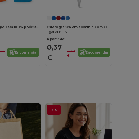
Fita para chapéu em 100% poliéster
Esferográfica em alumínio com clipe
Egotier 81165
A partir de:
0,37
,26
0,42
Encomendar
Encomendar
€
€
-21%