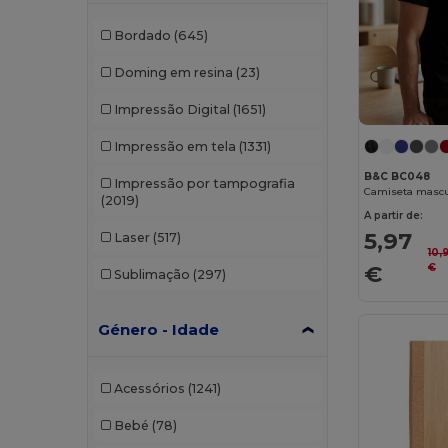
Bordado
(645)
Doming em resina
(23)
Impressão Digital
(1651)
Impressão em tela
(1331)
B&C BC048
Impressão por tampografia
(2019)
A partir de:
5,97
Laser
(517)
10,
€
€
Sublimação
(297)
Género - Idade
Acessórios
(1241)
Bebé
(78)