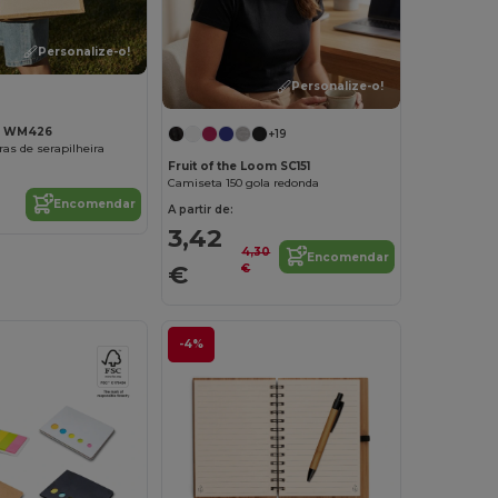
Personalize-o!
Personalize-o!
ll WM426
+19
as de serapilheira
Fruit of the Loom SC151
Camiseta 150 gola redonda
Encomendar
A partir de:
3,42
4,30
Encomendar
€
€
-4%