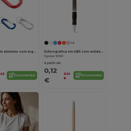
Personalize-o!
+4
Mosquetão em alumínio com argola para porta-chaves
Esferográfica em ABS com antideslizante
Egotier 81160
A partir de:
0,12
,42
0,14
Encomendar
Encomendar
€
€