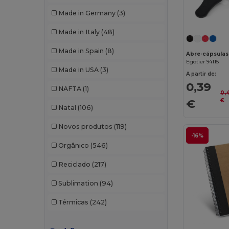
W45
(1342)
Beechfield
(358)
Made in Germany
(3)
W53
(258)
Bella+Canvas
(29)
Made in Italy
(48)
Black&Match
(20)
Made in Spain
(8)
Abre-cápsulas
Branve
(8)
Egotier 94115
Made in USA
(3)
A partir de:
Brook Taverner
(42)
0,39
NAFTA
(1)
0,
Buff
(3)
€
€
Natal
(106)
Build Your Brand
(132)
Novos produtos
(119)
-16%
CamelBak
(7)
Orgânico
(546)
Carhartt
(12)
Reciclado
(217)
Case Logic
(18)
Sublimation
(94)
Caterpillar
(2)
Térmicas
(242)
CG International
(3)