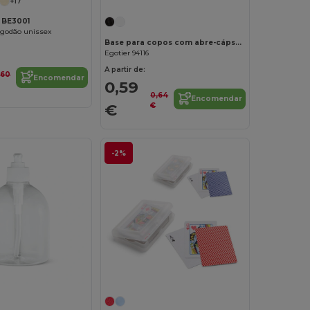
+17
 BE3001
lgodão unissex
Base para copos com abre-cápsulas
Egotier 94116
A partir de:
,60
Encomendar
0,59
0,64
Encomendar
€
€
-2%
Personalize-o!