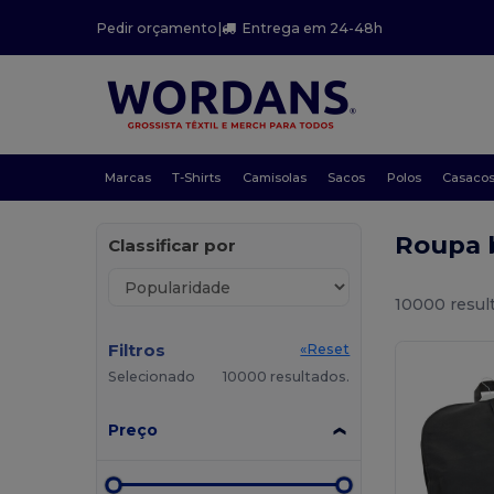
Pedir orçamento
|
Entrega em 24-48h
Marcas
T-Shirts
Camisolas
Sacos
Polos
Casaco
Roupa 
Classificar por
10000 resul
Filtros
«Reset
Selecionado
10000 resultados.
Preço