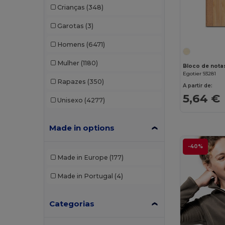
Crianças
(348)
Garotas
(3)
Homens
(6471)
Mulher
(1180)
Egotier 93281
Rapazes
(350)
A partir de:
5,64 €
Unisexo
(4277)
Made in options
-40%
Made in Europe
(177)
Made in Portugal
(4)
Categorias