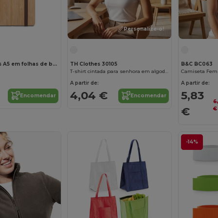
Personalize-o!
Personalize-o!
Bloco de notas A5 em folhas de bambu e cortiça com folhas pautadas
TH Clothes 30105
B&C BC063
T-shirt cintada para senhora em algodão. Cor branca
Camiseta Femi
A partir de:
A partir de:
4,04 €
5,83
Encomendar
Encomendar
6
€
€
-14%