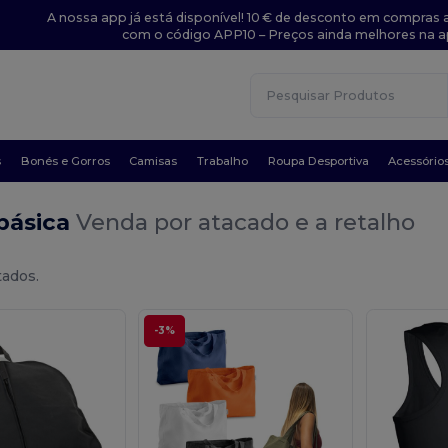
A nossa app já está disponível! 10 € de desconto em compras a
com o código APP10 – Preços ainda melhores na a
s
Bonés e Gorros
Camisas
Trabalho
Roupa Desportiva
Acessório
básica
Venda por atacado e a retalho
tados.
-3%