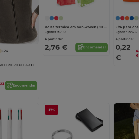
Personalize-o!
Bolsa térmica em non-woven (80 g/m²)
Egotier 98410
Egotier 99428
A partir de:
A partir de:
2,76 €
0,22
Encomendar
0
+24
€
€
MAUREEN - CASACO MICRO POLAR DE SENHORA
,23
Encomendar
-17%