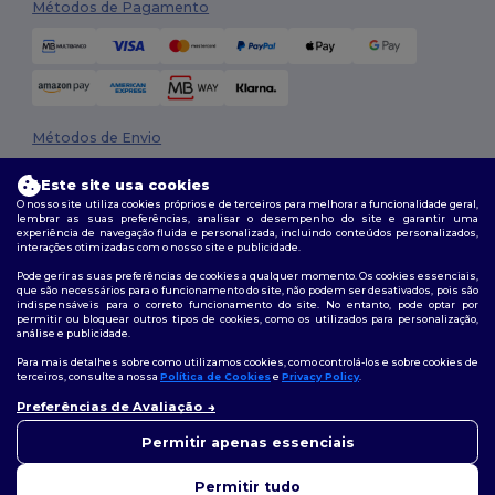
Métodos de Pagamento
Métodos de Envio
Este site usa cookies
O nosso site utiliza cookies próprios e de terceiros para melhorar a funcionalidade geral,
lembrar as suas preferências, analisar o desempenho do site e garantir uma
experiência de navegação fluida e personalizada, incluindo conteúdos personalizados,
interações otimizadas com o nosso site e publicidade.
Pode gerir as suas preferências de cookies a qualquer momento. Os cookies essenciais,
que são necessários para o funcionamento do site, não podem ser desativados, pois são
Siga-nos
indispensáveis para o correto funcionamento do site. No entanto, pode optar por
permitir ou bloquear outros tipos de cookies, como os utilizados para personalização,
análise e publicidade.
Para mais detalhes sobre como utilizamos cookies, como controlá-los e sobre cookies de
terceiros, consulte a nossa
Política de Cookies
e
Privacy Policy
.
2026. Todos os direitos reservados
Preferências de Avaliação
Termos e Condições
|
Política de personalização
|
Política de Privacidade
👋
Olá
|
Política de cookies
|
Mapa do Site
Se tiver alguma dúvida ou
Permitir apenas essenciais
questão, pode contactar-nos a
qualquer momento. O nosso
Permitir tudo
chatbot está aqui para ajudar.