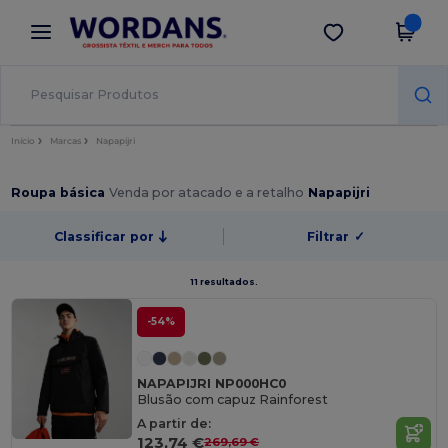
×
App Wordans
Obter app
Melhores preços na app!
Início
Marcas
Napapijri
Roupa básica
Venda por atacado e a retalho
Napapijri
Classificar por
Filtrar
✓
11 resultados.
-54%
NAPAPIJRI NP000HC0
Blusão com capuz Rainforest
A partir de:
123,74 €
269,69 €