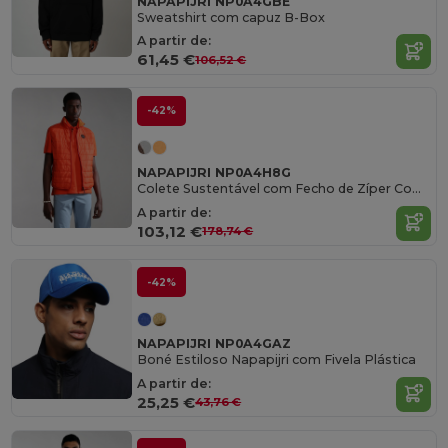
NAPAPIJRI NP0A4GBE
Sweatshirt com capuz B-Box
A partir de:
61,45 €
106,52 €
-42%
NAPAPIJRI NP0A4H8G
Colete Sustentável com Fecho de Zíper Completo
A partir de:
103,12 €
178,74 €
-42%
NAPAPIJRI NP0A4GAZ
Boné Estiloso Napapijri com Fivela Plástica
A partir de:
25,25 €
43,76 €