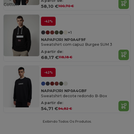
A partir de:
Cotton
58,10 €
100,70 €
-42%
+1
NAPAPIJRI NP0A4F9F
Sweatshirt com capuz Burgee SUM 3
A partir de:
68,17 €
118,18 €
-42%
NAPAPIJRI NP0A4GBF
Sweatshirt decote redondo B-Box
A partir de:
54,71 €
94,82 €
Exibindo Todos Os Produtos.