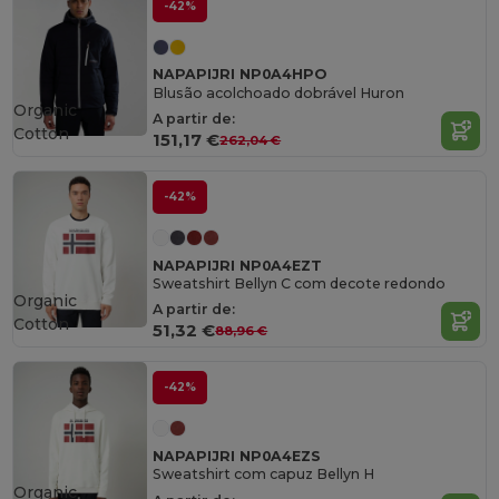
-42%
NAPAPIJRI NP0A4HPO
Blusão acolchoado dobrável Huron
Organic
A partir de:
Cotton
151,17 €
262,04 €
-42%
NAPAPIJRI NP0A4EZT
Sweatshirt Bellyn C com decote redondo
Organic
A partir de:
Cotton
51,32 €
88,96 €
-42%
NAPAPIJRI NP0A4EZS
Sweatshirt com capuz Bellyn H
Organic