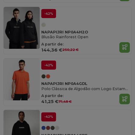
-42%
NAPAPIJRI NP0A4H2O
Blusão Rainforest Open
A partir de:
144,36 €
250,22 €
-42%
NAPAPIJRI NP0A4GDL
Polo Clássica de Algodão com Logo Estampado
A partir de:
41,25 €
71,48 €
-42%